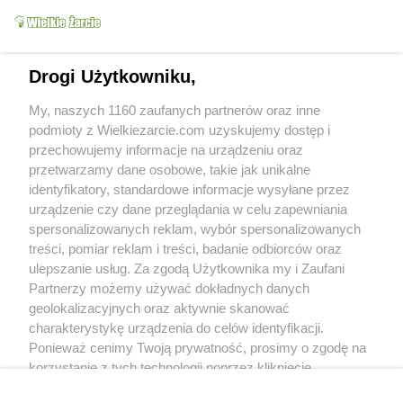
Drogi Użytkowniku,
My, naszych 1160 zaufanych partnerów oraz inne
podmioty z Wielkiezarcie.com uzyskujemy dostęp i
przechowujemy informacje na urządzeniu oraz
przetwarzamy dane osobowe, takie jak unikalne
identyfikatory, standardowe informacje wysyłane przez
urządzenie czy dane przeglądania w celu zapewniania
Grupy:
Żarcie
spersonalizowanych reklam, wybór spersonalizowanych
Tagi:
treści, pomiar reklam i treści, badanie odbiorców oraz
kapuśniak
rozgrzewające
zupy
więcej tagów
ulepszanie usług. Za zgodą Użytkownika my i Zaufani
Partnerzy możemy używać dokładnych danych
Zobacz wszystkie komentarze (
1
)
geolokalizacyjnych oraz aktywnie skanować
charakterystykę urządzenia do celów identyfikacji.
chef01
(2016-11-07 18:31)
Ponieważ cenimy Twoją prywatność, prosimy o zgodę na
Wszystkie kompozycje wyglądają bardzo
ładnie.
korzystanie z tych technologii poprzez kliknięcie
„Akceptuję”. Zgoda jest dobrowolna i zawsze możesz ją
Skomentuj