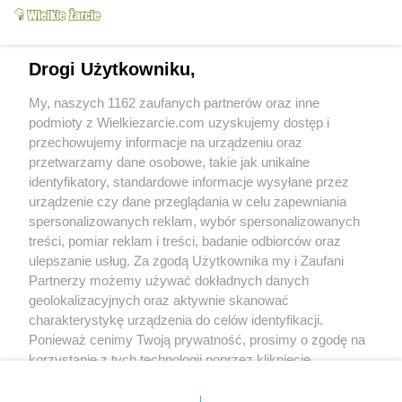
Drogi Użytkowniku,
My, naszych 1162 zaufanych partnerów oraz inne
podmioty z Wielkiezarcie.com uzyskujemy dostęp i
przechowujemy informacje na urządzeniu oraz
przetwarzamy dane osobowe, takie jak unikalne
Grupy:
Eko kącik
Składniki
identyfikatory, standardowe informacje wysyłane przez
Tagi:
drzewo pieprzowe
drzewo pieprzu
urządzenie czy dane przeglądania w celu zapewniania
pieprz goździkowy
pieprz jamajski
spersonalizowanych reklam, wybór spersonalizowanych
pieprz pachnący
ziele angielskie
więcej tagów
treści, pomiar reklam i treści, badanie odbiorców oraz
ulepszanie usług. Za zgodą Użytkownika my i Zaufani
Partnerzy możemy używać dokładnych danych
Zobacz wszystkie komentarze (
1
)
geolokalizacyjnych oraz aktywnie skanować
Lea2
(2016-08-30 00:28)
charakterystykę urządzenia do celów identyfikacji.
Ciekawe zastosowanie ziela angielskiego.
Ponieważ cenimy Twoją prywatność, prosimy o zgodę na
Warto wiedzieć do czego można go jeszcze
użyć poza kuchnią. :)
korzystanie z tych technologii poprzez kliknięcie
„Akceptuję”. Zgoda jest dobrowolna i zawsze możesz ją
Skomentuj
zmienić/wycofać klikając przycisk ustawień prywatności