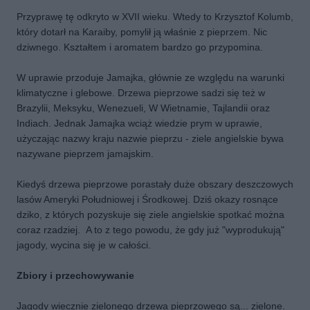
Przyprawę tę odkryto w XVII wieku. Wtedy to Krzysztof Kolumb,
który dotarł na Karaiby, pomylił ją właśnie z pieprzem. Nic
dziwnego. Kształtem i aromatem bardzo go przypomina.
W uprawie przoduje Jamajka, głównie ze względu na warunki
klimatyczne i glebowe. Drzewa pieprzowe sadzi się też w
Brazylii, Meksyku, Wenezueli, W Wietnamie, Tajlandii oraz
Indiach. Jednak Jamajka wciąż wiedzie prym w uprawie,
użyczając nazwy kraju nazwie pieprzu - ziele angielskie bywa
nazywane pieprzem jamajskim.
Kiedyś drzewa pieprzowe porastały duże obszary deszczowych
lasów Ameryki Południowej i Środkowej. Dziś okazy rosnące
dziko, z których pozyskuje się ziele angielskie spotkać można
coraz rzadziej. A to z tego powodu, że gdy już "wyprodukują"
jagody, wycina się je w całości.
Zbiory i przechowywanie
Jagody wiecznie zielonego drzewa pieprzowego są... zielone.