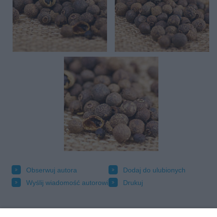
Obserwuj autora
Dodaj do ulubionych
Wyślij wiadomość autorowi
Drukuj