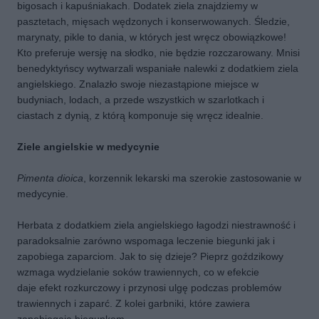
bigosach i kapuśniakach. Dodatek ziela znajdziemy w
pasztetach, mięsach wędzonych i konserwowanych. Śledzie,
marynaty, pikle to dania, w których jest wręcz obowiązkowe!
Kto preferuje wersję na słodko, nie będzie rozczarowany. Mnisi
benedyktyńscy wytwarzali wspaniałe nalewki z dodatkiem ziela
angielskiego. Znalazło swoje niezastąpione miejsce w
budyniach, lodach, a przede wszystkich w szarlotkach i
ciastach z dynią, z którą komponuje się wręcz idealnie.
Ziele angielskie w medycynie
Pimenta dioica
, korzennik lekarski ma szerokie zastosowanie w
medycynie.
Herbata z dodatkiem ziela angielskiego łagodzi niestrawność i
paradoksalnie zarówno wspomaga leczenie biegunki jak i
zapobiega zaparciom. Jak to się dzieje? Pieprz goździkowy
wzmaga wydzielanie soków trawiennych, co w efekcie
daje efekt rozkurczowy i przynosi ulgę podczas problemów
trawiennych i zaparć. Z kolei garbniki, które zawiera