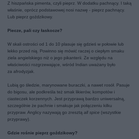
Z hiszpańska pimenta, czyli pieprz. W dodatku pachnący. I taką
właśnie, oprócz podstawowej nosi nazwę - pieprz pachnący.
Lub pieprz goździkowy.
Piecze, pali czy łaskocze?
W skali ostrości od 1 do 10 plasuje się gdzieś w połowie lub
lekko przed nią. Powinno się mówić raczej o ciepłym smaku
ziela angielskiego niż o jego pikanterii. Ze względu na
właściwości rozgrzewające, wśród Indian uważany było
za afrodyzjak.
Lubią go śledzie, marynowane buraczki, a nawet rosół. Pasuje
do bigosu, ale podkreśla też smak likierów, kompotów i
ciasteczek korzennych. Jest przyprawą bardzo uniwersalną,
szczególnie że pachnie i smakuje jak połączeniu kilku
przypraw. Anglicy nazywają go zresztą
all spice
(wszystkie
przyprawy).
Gdzie rośnie pieprz goździkowy?