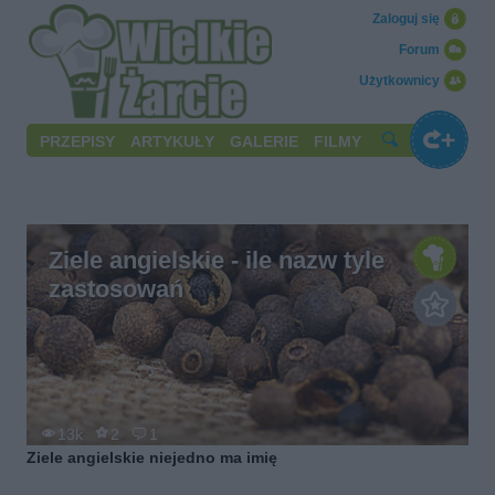
Zaloguj się
Forum
Użytkownicy
PRZEPISY
ARTYKUŁY
GALERIE
FILMY
Ziele angielskie - ile nazw tyle
zastosowań
13k
2
1
Ziele angielskie niejedno ma imię