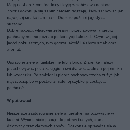
Mają od 4 do 7 mm średnicy i kryją w sobie dwa nasiona.
Zbioru dokonuje się zanim całkiem dojrzeją, żeby zachować jak
najwięcej smaku i aromatu. Dopiero później jagody są
suszone.
Dobrej jakości, właściwie zebrany i przechowywany pieprz
pachnący można poznać po kondycji kuleczek. Czym więcej
jagód pokruszonych, tym gorsza jakość i słabszy smak oraz
aromat.
Ususzone ziele angielskie nie lubi słońca. Ziarenka należy
przechowywać poza zasięgiem światła w szczelnym pojemniku
lub woreczku. Po zmieleniu pieprz pachnący trzeba zużyć jak
najszybciej, bo w postaci zmielonej szybko przestaje...
pachnieć.
W potrawach
Najszersze zastosowanie ziele angielskie ma oczywiście w
kuchni. Wyśmienicie pasuje do potraw tłustych, dań z
dziczyzny oraz ciemnych sosów. Doskonale sprawdza się w