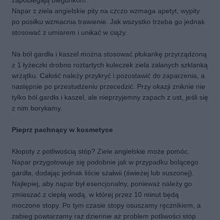
zapobiegają biegunkom.
Napar z ziela angielskie pity na czczo wzmaga apetyt, wypity
po posiłku wzmacnia trawienie. Jak wszystko trzeba go jednak
stosować z umiarem i unikać w ciąży.
Na ból gardła i kaszel można stosować płukankę przyrządzoną
z 1 łyżeczki drobno roztartych kuleczek ziela zalanych szklanką
wrzątku. Całość należy przykryć i pozostawić do zaparzenia, a
następnie po przestudzeniu przecedzić. Przy okazji zniknie nie
tylko ból gardła i kaszel, ale nieprzyjemny zapach z ust, jeśli się
z nim borykamy.
Pieprz pachnący w kosmetyce
Kłopoty z potliwością stóp? Ziele angielskie może pomóc.
Napar przygotowuje się podobnie jak w przypadku bolącego
gardła, dodając jednak liście szałwii (świeżej lub suszonej).
Najlepiej, aby napar był esencjonalny, ponieważ należy go
zmieszać z ciepłą wodą, w której przez 10 minut będą
moczone stopy. Po tym czasie stopy osuszamy ręcznikiem, a
zabieg powtarzamy raz dziennie aż problem potliwości stóp