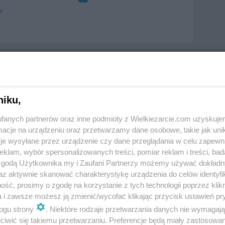
t
niku,
fanych partnerów oraz inne podmioty z Wielkiezarcie.com uzyskuje
cje na urządzeniu oraz przetwarzamy dane osobowe, takie jak unika
je wysyłane przez urządzenie czy dane przeglądania w celu zapewn
klam, wybór spersonalizowanych treści, pomiar reklam i treści, bad
 zgodą Użytkownika my i Zaufani Partnerzy możemy używać dokład
az aktywnie skanować charakterystykę urządzenia do celów identyfi
ść, prosimy o zgodę na korzystanie z tych technologii poprzez klikn
a i zawsze możesz ją zmienić/wycofać klikając przycisk ustawień pr
ogu strony
. Niektóre rodzaje przetwarzania danych nie wymagaj
iwić się takiemu przetwarzaniu. Preferencje będą miały zastosowania