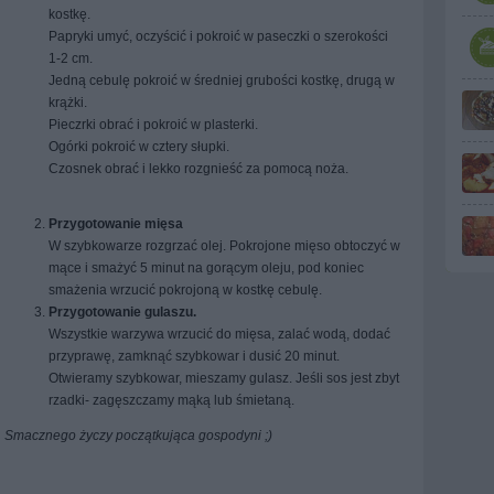
kostkę.
Papryki umyć, oczyścić i pokroić w paseczki o szerokości
1-2 cm.
Jedną cebulę pokroić w średniej grubości kostkę, drugą w
krążki.
Pieczrki obrać i pokroić w plasterki.
Ogórki pokroić w cztery słupki.
Czosnek obrać i lekko rozgnieść za pomocą noża.
Przygotowanie mięsa
W szybkowarze rozgrzać olej. Pokrojone mięso obtoczyć w
mące i smażyć 5 minut na gorącym oleju, pod koniec
smażenia wrzucić pokrojoną w kostkę cebulę.
Przygotowanie gulaszu.
Wszystkie warzywa wrzucić do mięsa, zalać wodą, dodać
przyprawę, zamknąć szybkowar i dusić 20 minut.
Otwieramy szybkowar, mieszamy gulasz. Jeśli sos jest zbyt
rzadki- zagęszczamy mąką lub śmietaną.
Smacznego życzy początkująca gospodyni ;)