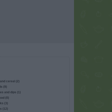
and cereal (2)
s (9)
es and dips (1)
ood (0)
ks (3)
s (12)