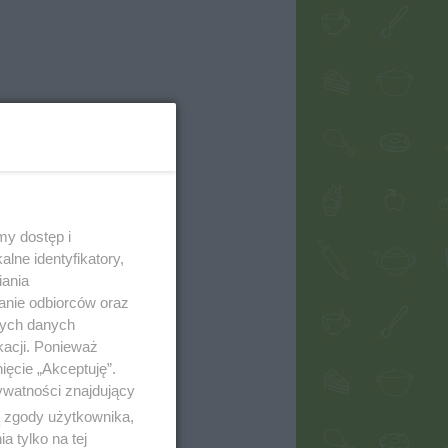
my dostęp i
lne identyfikatory,
iania
anie odbiorców oraz
nych danych
kacji. Ponieważ
ięcie „Akceptuję”.
ywatności znajdujący
ą zgody użytkownika,
 tylko na tej