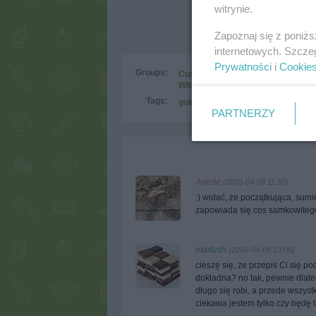
witrynie.
Zapoznaj się z poniż
internetowych. Szcze
Prywatności
i
Cookie
Groups:
Cuisines of nations
Hungarian c
With the pressure cooker
Tags:
gulasz
mięso
obiad
szybko
PARTNERZY
Aoede
(2009-04-08 11:55)
:) widać, że początkująca, sumi
zapowiada się cos samkowiteg
marlush
(2009-04-08 13:06)
cieszę się, że przepis Ci się p
dokładna? no tak, pewnie dlatego
długo się robi, a przede wszyst
ciekawa jestem tylko czy będę