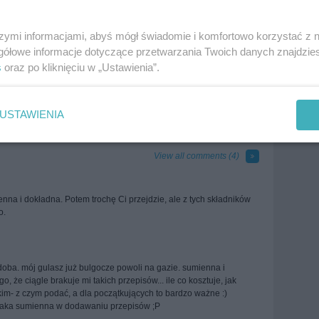
szymi informacjami, abyś mógł świadomie i komfortowo korzystać z
gółowe informacje dotyczące przetwarzania Twoich danych znajdzi
s
oraz po kliknięciu w „Ustawienia”.
uisine
Meat
Pork
Recipes for the lazy
war
more tags
USTAWIENIA
View all comments (
4
)
enna i dokładna. Potem trochę Ci przejdzie, ale z tych składników
o.
odoba. mój gulasz już bulgocze powoli na gazie. sumienna i
, że ciągle brakuje mi takich przepisów... ile co kosztuje, jak
kim- z czym podać, a dla początkujących to bardzo ważne :)
 taka sumienna w dodawaniu przepisów ;P