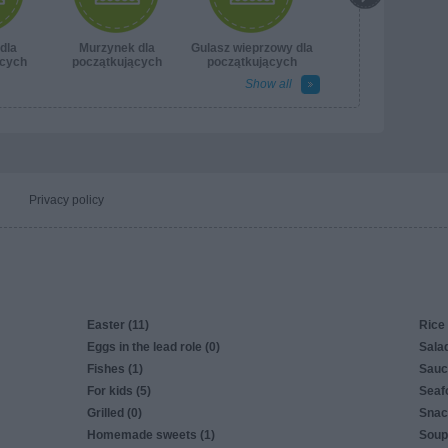
dla
Murzynek dla
Gulasz wieprzowy dla
ących
początkujących
początkujących
Show all
Privacy policy
Easter (11)
Rice 
Eggs in the lead role (0)
Salad
Fishes (1)
Sauc
For kids (5)
Seaf
Grilled (0)
Snac
Homemade sweets (1)
Soup