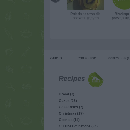
Rolada serowa dla
Biszkopt 
początkujących
początkuj
Write to us
Terms of use
Cookies policy
Recipes
Bread (2)
Cakes (28)
Casseroles (7)
Christmas (17)
Cookies (11)
Cuisines of nations (34)