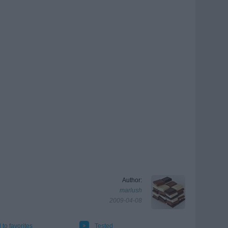
Author:
marlush
2009-04-08
 to favorites
Tested