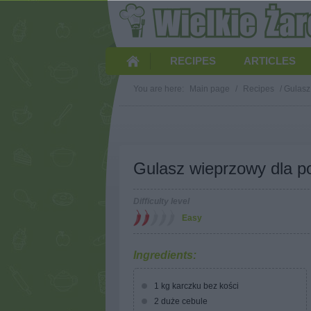
RECIPES
ARTICLES
You are here:
Main page
/
Recipes
/
Gulasz
Gulasz wieprzowy dla p
Difficulty level
Easy
Ingredients:
1 kg karczku bez kości
2 duże cebule