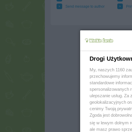
Send message to author
Prin
Drogi Użytkow
My, naszych 1160 zau
przechowujemy informa
standardowe informac
spersonalizowanych re
ulepszanie usług. Za
geolokalizacyjnych or
cenimy Twoją prywatno
Zgoda jest dobrowoln
się w lewym dolnym r
ale masz prawo sprzec