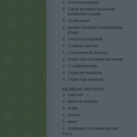
3 kolorowe papryki
2 duże pomidory lub połowa
pomidorów z puszki
10 pieczarek
puszka mieszanki meksykańskiej
(mała)
5 kiszonych ogórków
5 ząbków czosnku
1 przyprawa do gulaszu
4 łyżki oleju ryżowego lub innego
1,5 szklanki wody
2 łyżeczki musztardy
2 łyżki mąki pszennej
NIEZBĘDNE PRZYBORY
ostry nóż
deska do krojenia
miska
sztućce
talerz
szybkowar (lub zwykły garnek)
CZAS