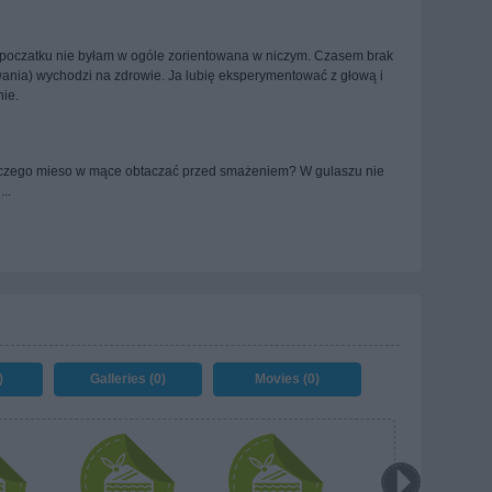
a poczatku nie byłam w ogóle zorientowana w niczym. Czasem brak
wania) wychodzi na zdrowie. Ja lubię eksperymentować z głową i
ie.
laczego mieso w mące obtaczać przed smażeniem? W gulaszu nie
..
)
Galleries (0)
Movies (0)