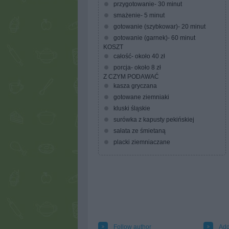
przygotowanie- 30 minut
smażenie- 5 minut
gotowanie (szybkowar)- 20 minut
gotowanie (garnek)- 60 minut
KOSZT
całość- około 40 zł
porcja- około 8 zł
Z CZYM PODAWAĆ
kasza gryczana
gotowane ziemniaki
kluski śląskie
surówka z kapusty pekińskiej
sałata ze śmietaną
placki ziemniaczane
Follow author
Add