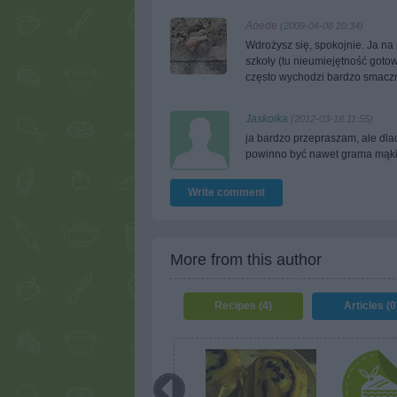
Aoede
(2009-04-08 20:34)
Wdrożysz się, spokojnie. Ja n
szkoły (tu nieumiejętność goto
często wychodzi bardzo smaczn
Jaskolka
(2012-03-18 11:55)
ja bardzo przepraszam, ale d
powinno być nawet grama mąki.
Write comment
More from this author
Recipes (4)
Articles (0