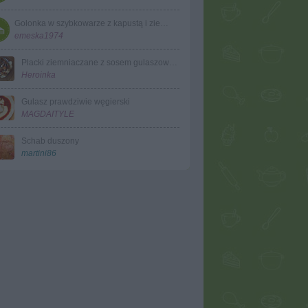
Golonka w szybkowarze z kapustą i ziemniakami
emeska1974
Placki ziemniaczane z sosem gulaszowym
Heroinka
Gulasz prawdziwie węgierski
MAGDAITYLE
Schab duszony
martini86