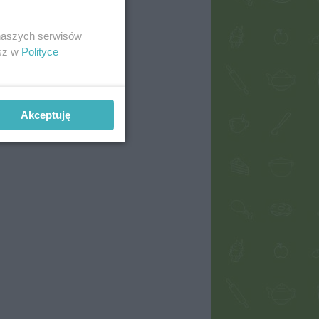
 naszych serwisów
esz w
Polityce
Akceptuję