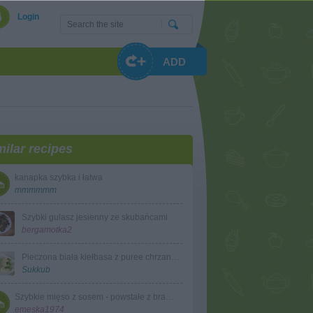
Login
ADD
milar recipes
kanapka szybka i łatwa
mmmmmm
Szybki gulasz jesienny ze skubańcami
bergamotka2
Pieczona biała kiełbasa z puree chrzanowym
Sukkub
Szybkie mięso z sosem - powstałe z braku czasu
emeska1974