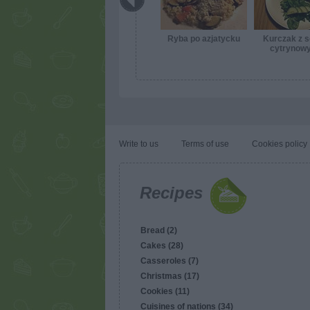
Ryba po azjatycku
Kurczak z 
cytrynowy
Write to us
Terms of use
Cookies policy
Recipes
Bread (2)
Cakes (28)
Casseroles (7)
Christmas (17)
Cookies (11)
Cuisines of nations (34)