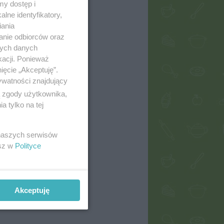
my dostęp i
lne identyfikatory,
iania
anie odbiorców oraz
nych danych
kacji. Ponieważ
ięcie „Akceptuję”.
ywatności znajdujący
ą zgody użytkownika,
 tylko na tej
 naszych serwisów
esz w
Polityce
Akceptuję