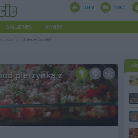
Users
Forum
GALLERIES
MOVIES
k pieczony pod pierzynką z fety
Si
pod pierzynką z