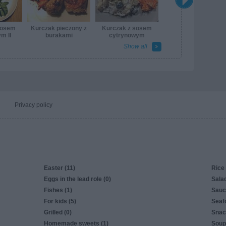
sosem
Kurczak pieczony z
Kurczak z sosem
m II
burakami
cytrynowym
Show all
Privacy policy
Easter (11)
Rice 
Eggs in the lead role (0)
Salad
Fishes (1)
Sauc
For kids (5)
Seaf
Grilled (0)
Snac
Homemade sweets (1)
Soup