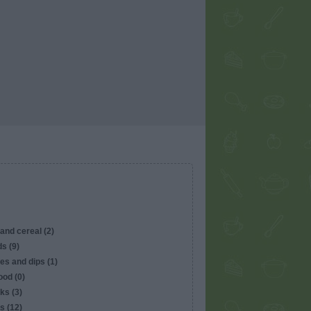
and cereal (2)
s (9)
es and dips (1)
ood (0)
ks (3)
s (12)