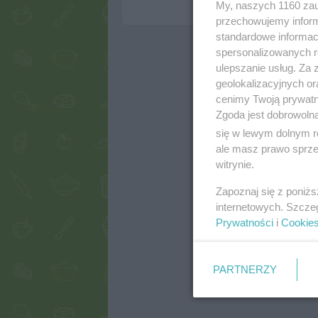
My, naszych 1160 zau
przechowujemy informa
standardowe informac
spersonalizowanych re
ulepszanie usług. Za
geolokalizacyjnych or
cenimy Twoją prywatno
Zgoda jest dobrowoln
się w lewym dolnym r
ale masz prawo sprzec
witrynie.
Zapoznaj się z poniż
internetowych. Szcze
Prywatności
i
Cookie
PARTNERZY