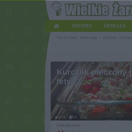
RECIPES
ARTICLES
You are here:
Main page
/
Recipes
/
Kurcza
Kurczak pieczony 
fety
9.2k
24
0
Difficulty level