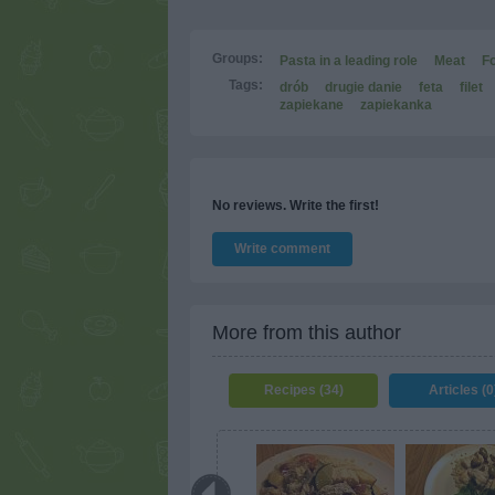
Groups:
Pasta in a leading role
Meat
F
Tags:
drób
drugie danie
feta
filet
zapiekane
zapiekanka
No reviews. Write the first!
Write comment
More from this author
Recipes (34)
Articles (0