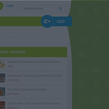
Login
ADD
milar recipes
Spaghetti drobiowe z suszonymi pomidorami
Wkn
Zapiekanka z kaszą jęczmienną bez sera
je7mima
Roladki z makaronem lazania
je7mima
Zapiekanka - kurczak pomidory makaron kasiuli
kasiul_a