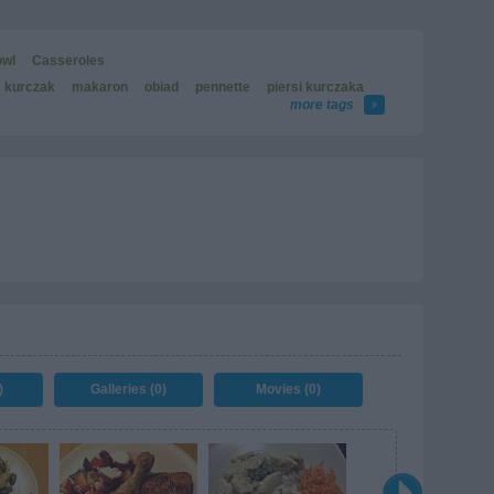
owl
Casseroles
kurczak
makaron
obiad
pennette
piersi kurczaka
more tags
)
Galleries (0)
Movies (0)