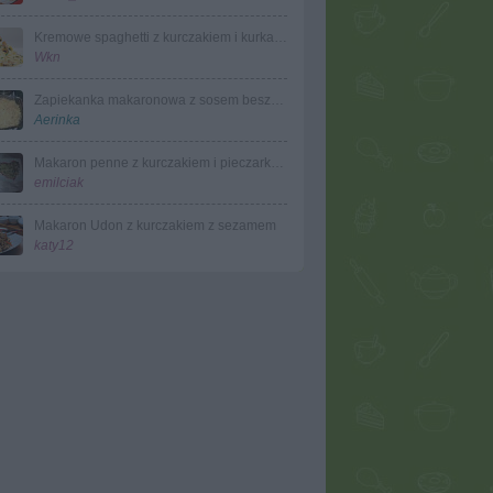
Kremowe spaghetti z kurczakiem i kurkami
Wkn
Zapiekanka makaronowa z sosem beszamelowym
Aerinka
Makaron penne z kurczakiem i pieczarkami w śmietanowym sosie
emilciak
Makaron Udon z kurczakiem z sezamem
katy12