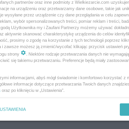
fanych partnerów oraz inne podmioty z Wielkiezarcie.com uzyskuje
cje na urządzeniu oraz przetwarzamy dane osobowe, takie jak unika
je wysyłane przez urządzenie czy dane przeglądania w celu zapewn
klam, wybór spersonalizowanych treści, pomiar reklam i treści, bad
 zgodą Użytkownika my i Zaufani Partnerzy możemy używać dokład
az aktywnie skanować charakterystykę urządzenia do celów identyfi
ść, prosimy o zgodę na korzystanie z tych technologii poprzez klikn
a i zawsze możesz ją zmienić/wycofać klikając przycisk ustawień pr
ogu strony
. Niektóre rodzaje przetwarzania danych nie wymagaj
iwić się takiemu przetwarzaniu. Preferencje będą miały zastosowania
szymi informacjami, abyś mógł świadomie i komfortowo korzystać z
gółowe informacje dotyczące przetwarzania Twoich danych znajdzi
s
oraz po kliknięciu w „Ustawienia”.
USTAWIENIA