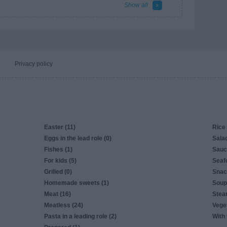
Show all
Privacy policy
Easter (11)
Rice 
Eggs in the lead role (0)
Salad
Fishes (1)
Sauc
For kids (5)
Seaf
Grilled (0)
Snac
Homemade sweets (1)
Soup
Meat (16)
Stea
Meatless (24)
Veget
Pasta in a leading role (2)
With 