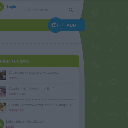
Login
ADD
milar recipes
Drożdżówka śląska z kruszonką
anusia_m
Ciasto drożdżowe palce lizać
Kasiulinka
Ciasto Drożdżowe wg receptury mojej Babci
goplana2
Łatwy placek drożdżowy
Lea2