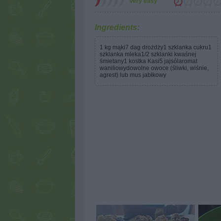
Very easy
Ingredients:
1 kg mąki7 dag drożdży1 szklanka cukru1
szklanka mleka1/2 szklanki kwaśnej
śmietany1 kostka Kasi5 jajsólaromat
waniliowydowolne owoce (śliwki, wiśnie,
agrest) lub mus jabłkowy