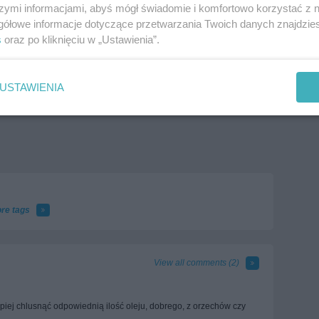
szymi informacjami, abyś mógł świadomie i komfortowo korzystać z
gółowe informacje dotyczące przetwarzania Twoich danych znajdzi
s
oraz po kliknięciu w „Ustawienia”.
USTAWIENIA
re tags
View all comments (
2
)
epiej chlusnąć odpowiednią ilość oleju, dobrego, z orzechów czy