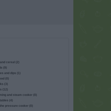
and cereal (2)
s (9)
es and dips (1)
ood (0)
ks (3)
s (12)
ming and steam cooker (0)
ables (4)
the pressure cooker (0)