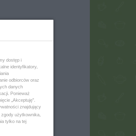
my dostęp i
lne identyfikatory,
iania
anie odbiorców oraz
nych danych
kacji. Ponieważ
ięcie „Akceptuję”.
ywatności znajdujący
ą zgody użytkownika,
 tylko na tej