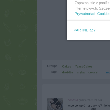
Zapoznaj się z poniż
internetowych. Szcze
Prywatności
i
Cookie
PARTNERZY
Groups:
Cakes
Yeast Cakes
Tags:
drożdże
mąka
owoce
mo
Smosia
(2025-09-01 21:18)
A po co topić margarynę? nie l