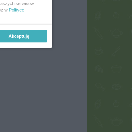
 naszych serwisów
esz w
Polityce
Akceptuję