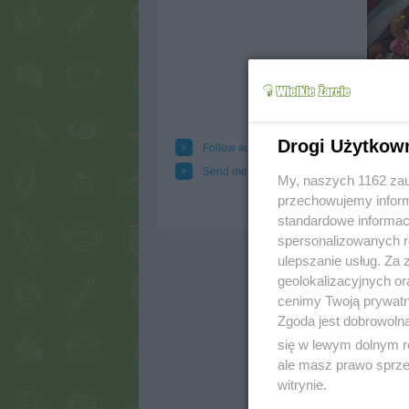
Drogi Użytkow
Follow author
Add
Send message to author
Prin
My, naszych 1162 zau
przechowujemy informa
standardowe informac
spersonalizowanych re
ulepszanie usług. Za
geolokalizacyjnych or
cenimy Twoją prywatno
Zgoda jest dobrowoln
się w lewym dolnym r
ale masz prawo sprzec
witrynie.