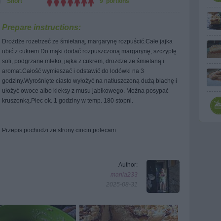
Short
9 portions
Prepare instructions:
Drożdże rozetrzeć ze śmietaną, margarynę rozpuścić.Całe jajka
ubić z cukrem.Do mąki dodać rozpuszczoną margarynę, szczyptę
soli, podgrzane mleko, jajka z cukrem, drożdże ze śmietaną i
aromat.Całość wymieszać i odstawić do lodówki na 3
godziny.Wyrośnięte ciasto wyłożyć na natłuszczoną dużą blachę i
ułożyć owoce albo kleksy z musu jabłkowego. Można posypać
kruszonką.Piec ok. 1 godziny w temp. 180 stopni.
Przepis pochodzi ze strony cincin,polecam
Author:
mania233
2025-08-31