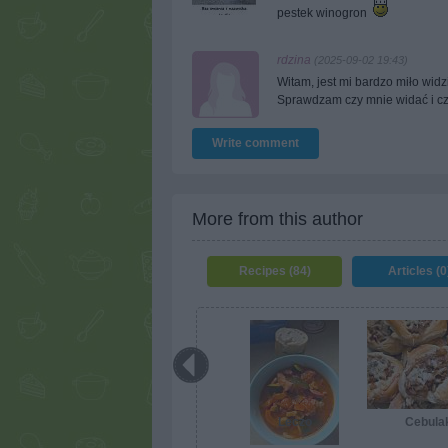
pestek winogron
rdzina
(2025-09-02 19:43)
Witam, jest mi bardzo miło widz
Sprawdzam czy mnie widać i czy
Write comment
More from this author
Recipes (84)
Articles (0
Leczo
Cebula