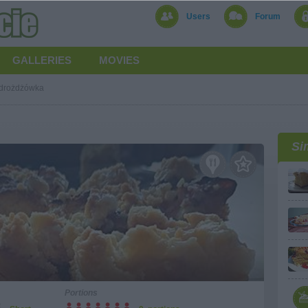
Users
Forum
GALLERIES
MOVIES
drożdżówka
Si
Portions