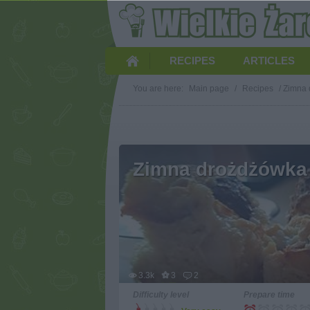
RECIPES
ARTICLES
You are here:
Main page
/
Recipes
/
Zimna 
Zimna drożdżówka
3.3k
3
2
Difficulty level
Prepare time