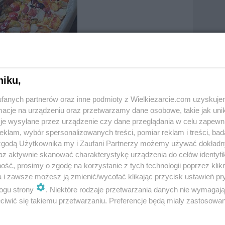
niku,
 to favorites
Tested
t
fanych partnerów oraz inne podmioty z Wielkiezarcie.com uzyskuje
cje na urządzeniu oraz przetwarzamy dane osobowe, takie jak unika
je wysyłane przez urządzenie czy dane przeglądania w celu zapewn
klam, wybór spersonalizowanych treści, pomiar reklam i treści, bad
 zgodą Użytkownika my i Zaufani Partnerzy możemy używać dokład
az aktywnie skanować charakterystykę urządzenia do celów identyfi
ść, prosimy o zgodę na korzystanie z tych technologii poprzez klikn
a i zawsze możesz ją zmienić/wycofać klikając przycisk ustawień pr
ogu strony
. Niektóre rodzaje przetwarzania danych nie wymagaj
iwić się takiemu przetwarzaniu. Preferencje będą miały zastosowania