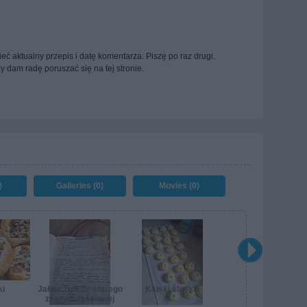
ieć aktualny przepis i datę komentarza. Piszę po raz drugi.
 dam radę poruszać się na tej stronie.
)
Galleries (0)
Movies (0)
ki
Jabłecznik ze starego
Kluski śląskie
zeszytu teściowej