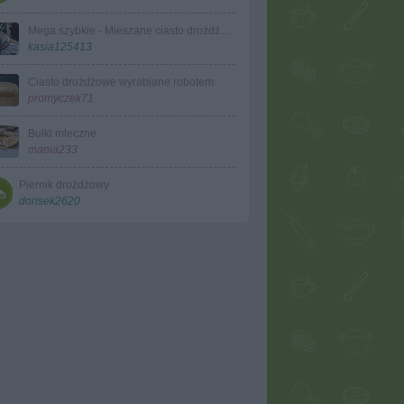
Mega szybkie - Mieszane ciasto drożdżowe
kasia125413
Ciasto drożdżowe wyrabiane robotem
promyczek71
Bułki mleczne
mania233
Piernik drożdżowy
dorisek2620