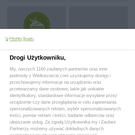
Makaron z tuńczykiem
sałatka z brokułem i
i brokułem
makaronem
alhena
4.2k
11
0
alhena
5.9k
20
0
Drogi Użytkowniku,
more
My, naszych 1160 zaufanych partnerów oraz inne
podmioty z Wielkiezarcie.com uzyskujemy dostęp i
przechowujemy informacje na urządzeniu oraz
About me
przetwarzamy dane osobowe, takie jak unikalne
identyfikatory, standardowe informacje wysyłane przez
Studentka próbująca obalić stereotyp o tym, że dzisiejsza
urządzenie czy dane przeglądania w celu zapewniania
młodzież nie potrafi gotować.
spersonalizowanych reklam, wybór spersonalizowanych
treści, pomiar reklam i treści, badanie odbiorców oraz
Since:
2010-03-03
ulepszanie usług. Za zgodą Użytkownika my i Zaufani
Status:
active (offline)
Partnerzy możemy używać dokładnych danych