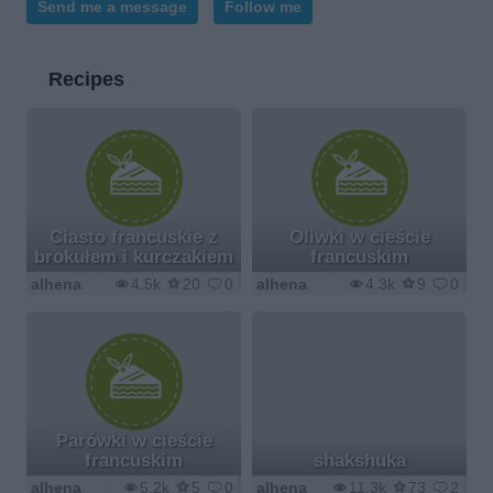
Send me a message
Follow me
Recipes
Ciasto francuskie z
Oliwki w cieście
brokułem i kurczakiem
francuskim
alhena
4.5k
20
0
alhena
4.3k
9
0
Parówki w cieście
francuskim
shakshuka
alhena
5.2k
5
0
alhena
11.3k
73
2