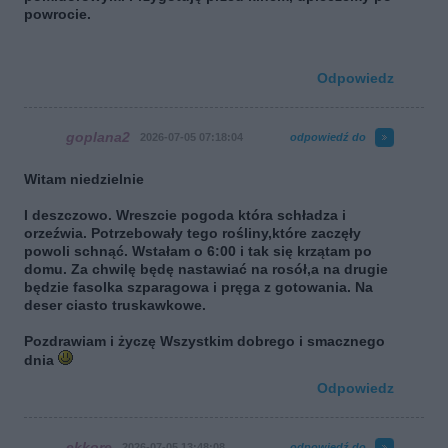
powrocie.
Odpowiedz
goplana2
2026-07-05 07:18:04
odpowiedź do
Witam niedzielnie
I deszczowo. Wreszcie pogoda która schładza i
orzeźwia. Potrzebowały tego rośliny,które zaczęły
powoli schnąć. Wstałam o 6:00 i tak się krzątam po
domu. Za chwilę będę nastawiać na rosół,a na drugie
będzie fasolka szparagowa i pręga z gotowania. Na
deser ciasto truskawkowe.
Pozdrawiam i życzę Wszystkim dobrego i smacznego
dnia
Odpowiedz
ekkore
2026-07-05 13:48:08
odpowiedź do