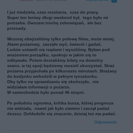
I już niedziela, czas rozstania, czas do pracy.
Super ten leniwy długi weekend był, tego było mi
potrzeba. Owszem trochę zobowiązań, ale bez
przesady.
Wczoraj obejrzeliśmy tylko połowę filmu, może mniej.
Alarm pożarowy, zaczęło wyć, świecić i gadać.
Ludzie ustawili się rządami i wyszliśmy. Byłam pod
wrażeniem porządku, spokoju w jakim się to
odbywało. Potem dostaliśmy bilety na dowolny
seans, w tej opcji będziemy musieli skorzystać. Straż
pożarna przyjechała po kilkunastu minutach. Strażacy
do budynku wchodzili w pełnym rynsztunku.
Oby tylko na sprawdzaniu się skończyło, nie
widziałam informacji o pożarze.
W samochodzie było ponad 46 stopni.
Po południu ogromna, krótka burza, której prognoza
nie widziała, nawet jak było ciemno i zaczął padać
deszcz. Ochłodziło się znacznie, dzisiaj też ma padać.
Odpowiedz