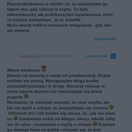
Raczej błyskawice w oddali i to, że zobaczylam go
kątem oka, gdy uderzył w szybę. To były
mikrosekundy, ale podskoczylam wystraszona, choć
za kolejne wiedziałam, że to świetlik.
Może akurat trafił w momencie mrugnięcia, gdy oko
się otwiera.
Odpowiedz
smakosia
2026-07-07 08:01:46
odpowiedź do
Witam wtorkowo
Deszcz od wczoraj a nawet od przedwczoraj. Chyba
roślinki się cieszą. Wyciągnęłam długa kurtkę
przeciwdeszczową i w drogę. Szczerze mówiąc w
moim rejonie zbytnio nie nacieszyłam się letnia
pogodą
Normalnie, to człowiek marudzi, że czas umyka, ale
jak się myśli o urlopie, to perspektywa się zmienia
Odliczam dni i tak bardzo się cieszę, że...jak nie wiem
co
Zamówiłam sobie na Allegro owczy, włoski żółty
ser do wina - oczywiście z myślą o urlopie
Kupiłam
go miesiąc temu na próbę i okazało się, że jest