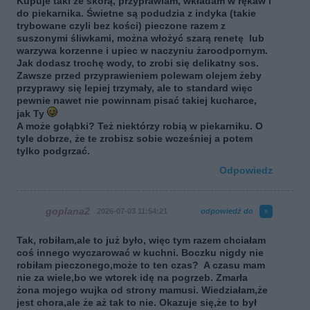
Kupuje taki ze skórą, przyprawiam, wkładam w rękaw i
do piekarnika. Świetne są podudzia z indyka (takie
trybowane czyli bez kości) pieczone razem z
suszonymi śliwkami, można włożyć szarą renetę lub
warzywa korzenne i upiec w naczyniu żaroodpornym.
Jak dodasz trochę wody, to zrobi się delikatny sos.
Zawsze przed przyprawieniem polewam olejem żeby
przyprawy się lepiej trzymały, ale to standard więc
pewnie nawet nie powinnam pisać takiej kucharce,
jak Ty
A może gołąbki? Też niektórzy robią w piekarniku. O
tyle dobrze, że te zrobisz sobie wcześniej a potem
tylko podgrzać.
Odpowiedz
goplana2
2026-07-03 11:54:21
odpowiedź do
Tak, robiłam,ale to już było, więc tym razem chciałam
coś innego wyczarować w kuchni. Boczku nigdy nie
robiłam pieczonego,może to ten czas? A czasu mam
nie za wiele,bo we wtorek idę na pogrzeb. Zmarła
żona mojego wujka od strony mamusi. Wiedziałam,że
jest chora,ale że aż tak to nie. Okazuje się,że to był