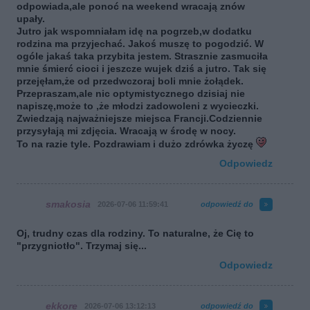
odpowiada,ale ponoć na weekend wracają znów
upały.
Jutro jak wspomniałam idę na pogrzeb,w dodatku
rodzina ma przyjechać. Jakoś muszę to pogodzić. W
ogóle jakaś taka przybita jestem. Strasznie zasmuciła
mnie śmierć cioci i jeszcze wujek dziś a jutro. Tak się
przejęłam,że od przedwczoraj boli mnie żołądek.
Przepraszam,ale nic optymistycznego dzisiaj nie
napiszę,może to ,że młodzi zadowoleni z wycieczki.
Zwiedzają najważniejsze miejsca Francji.Codziennie
przysyłają mi zdjęcia. Wracają w środę w nocy.
To na razie tyle. Pozdrawiam i dużo zdrówka życzę
Odpowiedz
smakosia
2026-07-06 11:59:41
odpowiedź do
Oj, trudny czas dla rodziny. To naturalne, że Cię to
"przygniotło". Trzymaj się...
Odpowiedz
ekkore
2026-07-06 13:12:13
odpowiedź do