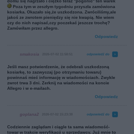
domu się nagrzało i ciężko teraz ''pogonić'' ten warek
Poza tym w zeszłym tygodniu przyszła zamówiona
kosiarka. Okazało się,że uszkodzona. Zwróciliśmy,ale
jakoś ze zwrotem pieniędzy się nie kwapią. Nie wiem
czy do nich napisać,czy poczekać jeszcze trochę?
Zamówiłam przez allegro.
Odpowiedz
smakosia
2026-07-02 11:58:51
odpowiedź do
Jeśli masz potwierdzenie, że odebrali uszkodzoną
kosiarkę, to zazwyczaj (po otrzymaniu towaru)
powinnaś mieć informację w wiadomościach. Zwykle
zwrot trwa 3 dni. Zerknij na wiadomości na koncie
Allegro i w e-mailach.
Odpowiedz
goplana2
2026-07-02 15:23:38
odpowiedź do
Codziennie zaglądam i ciągle ta sama wiadomość-
towar w trakcie weryfikacji u sprzedawcy. Już mnie to