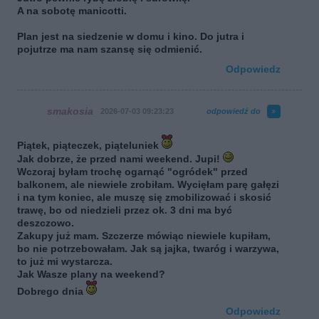
A na sobotę manicotti.
Plan jest na siedzenie w domu i kino. Do jutra i
pojutrze ma nam szansę się odmienić.
Odpowiedz
smakosia
2026-07-03 09:23:23
odpowiedź do
Piątek, piąteczek, piąteluniek
Jak dobrze, że przed nami weekend. Jupi!
Wczoraj byłam trochę ogarnąć "ogródek" przed
balkonem, ale niewiele zrobiłam. Wycięłam parę gałęzi
i na tym koniec, ale muszę się zmobilizować i skosić
trawę, bo od niedzieli przez ok. 3 dni ma być
deszczowo.
Zakupy już mam. Szczerze mówiąc niewiele kupiłam,
bo nie potrzebowałam. Jak są jajka, twaróg i warzywa,
to już mi wystarcza.
Jak Wasze plany na weekend?
Dobrego dnia
Odpowiedz