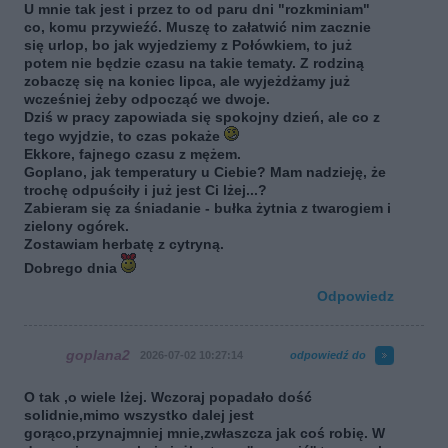
U mnie tak jest i przez to od paru dni "rozkminiam"
co, komu przywieźć. Muszę to załatwić nim zacznie
się urlop, bo jak wyjedziemy z Połówkiem, to już
potem nie będzie czasu na takie tematy. Z rodziną
zobaczę się na koniec lipca, ale wyjeżdżamy już
wcześniej żeby odpocząć we dwoje.
Dziś w pracy zapowiada się spokojny dzień, ale co z
tego wyjdzie, to czas pokaże
Ekkore,
fajnego czasu z mężem.
Goplano,
jak temperatury u Ciebie? Mam nadzieję, że
trochę odpuściły i już jest Ci lżej...?
Zabieram się za śniadanie - bułka żytnia z twarogiem i
zielony ogórek.
Zostawiam herbatę z cytryną.
Dobrego dnia
Odpowiedz
goplana2
2026-07-02 10:27:14
odpowiedź do
O tak ,o wiele lżej. Wczoraj popadało dość
solidnie,mimo wszystko dalej jest
gorąco,przynajmniej mnie,zwłaszcza jak coś robię. W