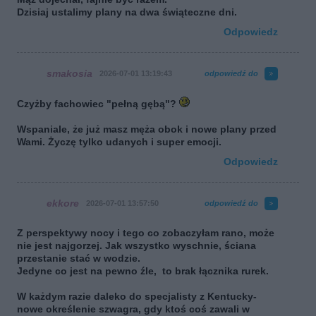
Dzisiaj ustalimy plany na dwa świąteczne dni.
Odpowiedz
smakosia
2026-07-01 13:19:43
odpowiedź do
Czyżby fachowiec "pełną gębą"?
Wspaniale, że już masz męża obok i nowe plany przed
Wami. Życzę tylko udanych i super emocji.
Odpowiedz
ekkore
2026-07-01 13:57:50
odpowiedź do
Z perspektywy nocy i tego co zobaczyłam rano, może
nie jest najgorzej. Jak wszystko wyschnie, ściana
przestanie stać w wodzie.
Jedyne co jest na pewno źle, to brak łącznika rurek.
W każdym razie daleko do specjalisty z Kentucky-
nowe określenie szwagra, gdy ktoś coś zawali w