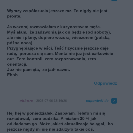
Wyrazy współczucia jeszcze raz. To nigdy nie jest
proste.
Ja wczoraj rozmawiałam z kuzynostwem męża.
Myślałam, że zadzwonią jak on będzie (od soboty),
ale mieli plany, dopiero wczoraj wieczorem (polską
późna nocą).
Przygnębiające wieści. Teść fizycznie jeszcze daje
radę, porusza się sam. Mentalnie już jest całkowicie
out. Zero kontroli, zero rozpoznawania, zero
orientacji.
Już nie pamięta, że jadł nawet.
Ehhh...
Odpowiedz
ekkore
2026-07-06 13:16:26
odpowiedź do
Hej hej w poniedziałek. Zaspałam. Telefon mi się
rozładował, zero budzika. A miałam 30 % jak
odkładałam go. Może jakieś aktualizacje ściągał, bo
jeszcze nigdy mi się nie zdarzyło takie coś.