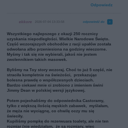
Odpowiedz
ekkore
2026-07-04 13:33:58
odpowiedź do
Wszystkiego najlepszego z okazji 250 rocznicy
uzyskania niepodległości. Wielkie Narodowe Święto.
Część wczorajszych obchodów z racji upałów została
odwołana albo przeniesiona na godziny wieczorne.
Myśmy i tak się nie wybierali, jakoś nie jestem
zwolennikiem takich masowek.
Byliśmy na Toy story wczoraj. Choć to już 5 część, nie
straciła kompletnie na świeżości, przekazując
bolesna prawdę o współczesnych dzieciach.
Bardzo ciekawi mnie ci zrobiono z imieniem świni
Jimmy Dean w polskiej wersji językowej.
Potem pojechaliśmy do odpowiednika Castoramy,
tylko z większą ilością męskich zabawek, myślałam,
że męża nie wyciągnę, co chwilę oczy mu się
świeciły.
Kupiliśmy pompkę do rezerwuara toalety, ale nie ten
rozmiar (nie wiedziałam, że są rozmiary, więc