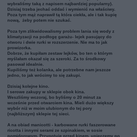
wybraliśmy taką z napisem najbardziej popularny).
Dzisiaj trzeba jechać oddać i wymienić na właściwy.
Poza tym mąż naprawił tą która ciekła, ale i tak kupię
nową, żeby potem nie szukać.
Poza tym zlikwidowalismy problem lania się wody z
klimatyzacji na podłogę garażu- lejek pasujący do
otworu i dwie rurki w rozszerzenie. Nie ma to jak
prowizorka.
Dobrze, że kupiłam zestaw lejków, bo ten o którym
myślałam okazał się za szeroki. Za to środkowy
pasował idealnie.
Kupiliśmy też kolanka, ale potrzebne nam jeszcze
jedno, to jak wrócimy to się zakupi.
Dzisiaj kolejne kino.
I serowe zakupy w sklepie obok kina.
Weszliśmy wczoraj, bo byliśmy o 20 minut za
wcześnie przed otwarciem kina. Mieli dużo większy
wybór niż w moim ulubionym do tej pory
(najbliższym) sklepie tej sieci.
A na obiad manicotti - karbowane rurki faszerowane
ricotta i innymi serami ze szpinakiem, w sosie
pomidorowym. Przygotuję przed kinem, upieczemy po