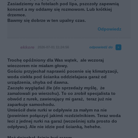
Zasiadziemy na fotelach pod lipa, pszczoły zapewnią
koncert a my oddamy się rozmowom. Lub krótkiej
drzemce.
Bawmy się dobrze w ten upalny czas.
Odpowiedz
ekkore
2026-07-01 11:24:56
odpowiedź do
Trochę opóźniony dla Was wątek, ale wczoraj
wieczorem nie miałam głowy.
Gościu przyjechał naprawić pocenie się klimatyzacji,
woda ciekła pod ścianka oddzielajaca garaż od
urządzenia, chyba od dawna.
Zaczęło wyglądać źle (do sprzedaży myślę, że
zamalowali po wierzchu). To co zrobił specjalista to
obwód z rurek, zawierający mi garaż, teraz już nie
zaparkuje samochodu.
Umieścił dwie rurki w odpływie za małym na nie
(powinien połączyć jakimś rozdzielnikiem. Teraz woda
leci z jednej rurki na garaż (wcześniej szła prosto do
odpływu). Ale nie idzie pod ścianką, hehehe.
Mąż dojechał, fajnie być razem.