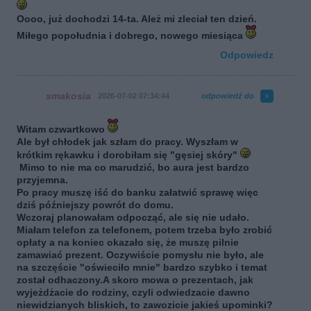
Oooo, już dochodzi 14-ta. Ależ mi zleciał ten dzień.
Miłego popołudnia i dobrego, nowego miesiąca
Odpowiedz
smakosia
2026-07-02 07:34:44
odpowiedź do
Witam czwartkowo
Ale był chłodek jak szłam do pracy. Wyszłam w
krótkim rękawku i dorobiłam się "gęsiej skóry"
Mimo to nie ma co marudzić, bo aura jest bardzo
przyjemna.
Po pracy muszę iść do banku załatwić sprawę więc
dziś późniejszy powrót do domu.
Wczoraj planowałam odpocząć, ale się nie udało.
Miałam telefon za telefonem, potem trzeba było zrobić
opłaty a na koniec okazało się, że muszę pilnie
zamawiać prezent. Oczywiście pomysłu nie było, ale
na szczęście "oświeciło mnie" bardzo szybko i temat
został odhaczony.A skoro mowa o prezentach, jak
wyjeżdżacie do rodziny, czyli odwiedzacie dawno
niewidzianych bliskich, to zawozicie jakieś upominki?