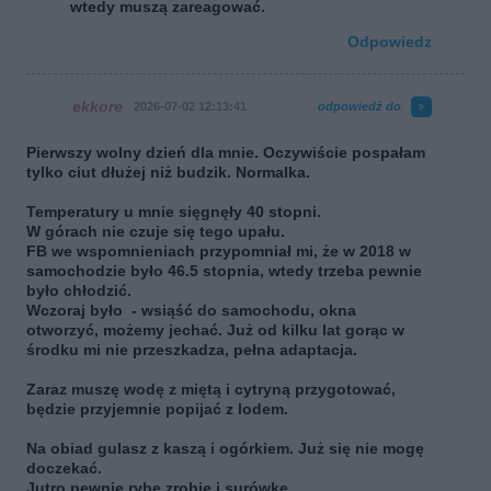
wtedy muszą zareagować.
Odpowiedz
ekkore
2026-07-02 12:13:41
odpowiedź do
Pierwszy wolny dzień dla mnie. Oczywiście pospałam
tylko ciut dłużej niż budzik. Normalka.
Temperatury u mnie sięgnęły 40 stopni.
W górach nie czuje się tego upału.
FB we wspomnieniach przypomniał mi, że w 2018 w
samochodzie było 46.5 stopnia, wtedy trzeba pewnie
było chłodzić.
Wczoraj było - wsiąść do samochodu, okna
otworzyć, możemy jechać. Już od kilku lat gorąc w
środku mi nie przeszkadza, pełna adaptacja.
Zaraz muszę wodę z miętą i cytryną przygotować,
będzie przyjemnie popijać z lodem.
Na obiad gulasz z kaszą i ogórkiem. Już się nie mogę
doczekać.
Jutro pewnie rybę zrobię i surówkę.