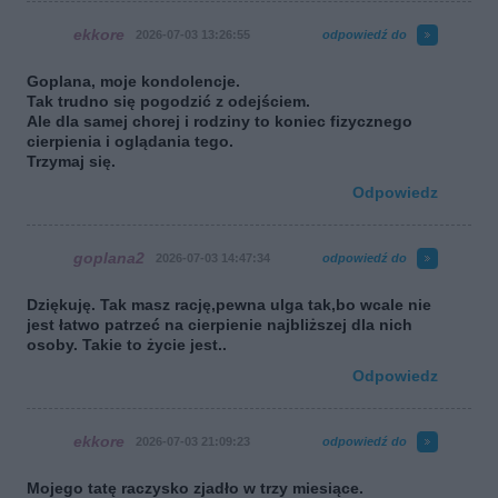
ekkore
2026-07-03 13:26:55
odpowiedź do
Goplana, moje kondolencje.
Tak trudno się pogodzić z odejściem.
Ale dla samej chorej i rodziny to koniec fizycznego
cierpienia i oglądania tego.
Trzymaj się.
Odpowiedz
goplana2
2026-07-03 14:47:34
odpowiedź do
Dziękuję. Tak masz rację,pewna ulga tak,bo wcale nie
jest łatwo patrzeć na cierpienie najbliższej dla nich
osoby. Takie to życie jest..
Odpowiedz
ekkore
2026-07-03 21:09:23
odpowiedź do
Mojego tatę raczysko zjadło w trzy miesiące.