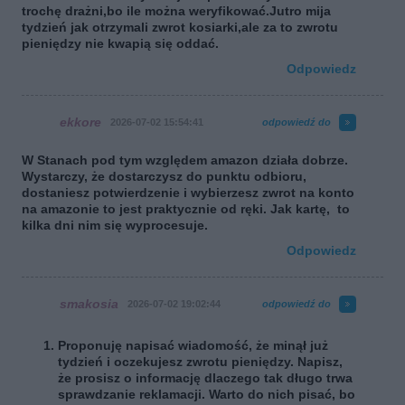
trochę drażni,bo ile można weryfikować.Jutro mija
tydzień jak otrzymali zwrot kosiarki,ale za to zwrotu
pieniędzy nie kwapią się oddać.
Odpowiedz
ekkore
2026-07-02 15:54:41
odpowiedź do
W Stanach pod tym względem amazon działa dobrze.
Wystarczy, że dostarczysz do punktu odbioru,
dostaniesz potwierdzenie i wybierzesz zwrot na konto
na amazonie to jest praktycznie od ręki. Jak kartę, to
kilka dni nim się wyprocesuje.
Odpowiedz
smakosia
2026-07-02 19:02:44
odpowiedź do
Proponuję napisać wiadomość, że minął już
tydzień i oczekujesz zwrotu pieniędzy. Napisz,
że prosisz o informację dlaczego tak długo trwa
sprawdzanie reklamacji. Warto do nich pisać, bo