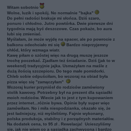
Witam sobotnio
Wolne, luzik i spokój. No normalnie "bajka"
Do pełni radości brakuje mi słońca. Dziś szaro,
ponuro i chłodno. Jutro powtórka. Dwie pierwsze dni
tygodnia mają być deszczowe. Czas pokaże, bo aura
lubi się zmieniać.
Myślałam, że może wyjdę na spacer, ale po powrocie z
balkonu odechciało mi się
Bardzo nieprzyjemny
chłód, który wzmaga wiatr.
Kawę piłam o szóstej więc na drugą muszę jeszcze
trochę poczekać. Zjadłam też śniadanie. Dziś (jak to w
weekend) tradycyjnie jajka. Usmażyłam na maśle z
dużą ilością szczepioru. Do tego małe pomidorki.
Chleb sobie odpuściłam, bo wczoraj na obiad była
pizza więc się "zamączyłam"
Wczoraj kurier przyniósł do rodziców zamówiony
stolik kawowy. Potrzebny był na prezent dla sąsiadki
moich rodziców. Wiecie jak to jest z tym kupowaniem
przez internet...różnie bywa. Opinie były super więc
zamówiłam. No i miła niespodzianka, okazało się, że
jest ładniejszy, niż myśleliśmy. Fajnie wykonany,
polska produkcja, stabilny i z porządnych materiałów.
Na dodatek cena, to 95 zł . Rewelacja! Ucieszyliśmy
się, jak nie wiem co a sąsiadka zachwycona i bardzo