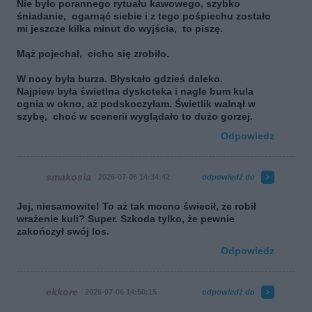
Nie było porannego rytuału kawowego, szybko
śniadanie, ogarnąć siebie i z tego pośpiechu zostało
mi jeszcze kilka minut do wyjścia, to piszę.
Mąż pojechał, cicho się zrobiło.
W nocy była burza. Błyskało gdzieś daleko.
Najpiew była świetlna dyskoteka i nagle bum kula
ognia w okno, aż podskoczyłam. Świetlik walnął w
szybę, choć w scenerii wyglądało to dużo gorzej.
Odpowiedz
smakosia
2026-07-06 14:34:42
odpowiedź do
Jej, niesamowite! To aż tak mocno świecił, że robił
wrażenie kuli? Super. Szkoda tylko, że pewnie
zakończył swój los.
Odpowiedz
ekkore
2026-07-06 14:50:15
odpowiedź do