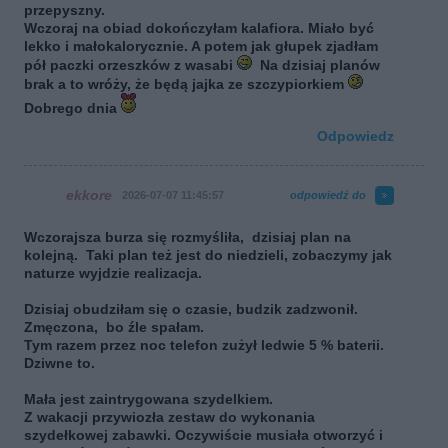
przepyszny.
Wczoraj na obiad dokończyłam kalafiora. Miało być
lekko i małokalorycznie. A potem jak głupek zjadłam
pół paczki orzeszków z wasabi
Na dzisiaj planów
brak a to wróży, że będą jajka ze szczypiorkiem
Dobrego dnia
Odpowiedz
ekkore
2026-07-07 11:45:57
odpowiedź do
Wczorajsza burza się rozmyśliła, dzisiaj plan na
kolejną. Taki plan też jest do niedzieli, zobaczymy jak
naturze wyjdzie realizacja.
Dzisiaj obudziłam się o czasie, budzik zadzwonił.
Zmęczona, bo źle spałam.
Tym razem przez noc telefon zużył ledwie 5 % baterii.
Dziwne to.
Mała jest zaintrygowana szydelkiem.
Z wakacji przywiozła zestaw do wykonania
szydełkowej zabawki. Oczywiście musiała otworzyć i