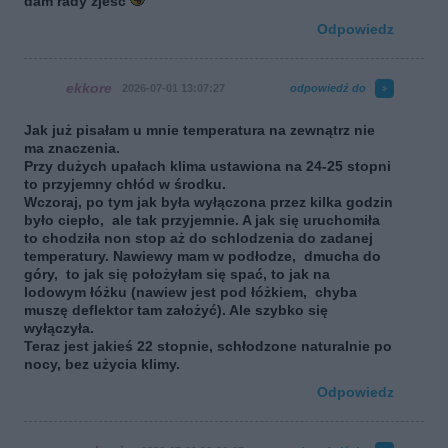
dam rady zjeść
Odpowiedz
ekkore
2026-07-01 13:07:27
odpowiedź do
Jak już pisałam u mnie temperatura na zewnątrz nie
ma znaczenia.
Przy dużych upałach klima ustawiona na 24-25 stopni
to przyjemny chłód w środku.
Wczoraj, po tym jak była wyłączona przez kilka godzin
było ciepło, ale tak przyjemnie. A jak się uruchomiła
to chodziła non stop aż do schlodzenia do zadanej
temperatury. Nawiewy mam w podłodze, dmucha do
góry, to jak się położyłam się spać, to jak na
lodowym łóżku (nawiew jest pod łóżkiem, chyba
muszę deflektor tam założyć). Ale szybko się
wyłączyła.
Teraz jest jakieś 22 stopnie, schłodzone naturalnie po
nocy, bez użycia klimy.
Odpowiedz