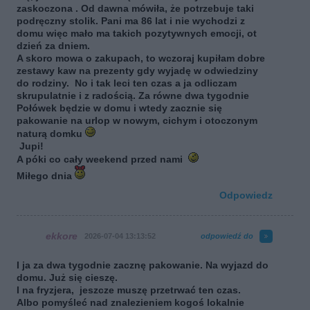
zaskoczona . Od dawna mówiła, że potrzebuje taki
podręczny stolik. Pani ma 86 lat i nie wychodzi z
domu więc mało ma takich pozytywnych emocji, ot
dzień za dniem.
A skoro mowa o zakupach, to wczoraj kupiłam dobre
zestawy kaw na prezenty gdy wyjadę w odwiedziny
do rodziny. No i tak leci ten czas a ja odliczam
skrupulatnie i z radością. Za równe dwa tygodnie
Połówek będzie w domu i wtedy zacznie się
pakowanie na urlop w nowym, cichym i otoczonym
naturą domku
Jupi!
A póki co cały weekend przed nami
Miłego dnia
Odpowiedz
ekkore
2026-07-04 13:13:52
odpowiedź do
I ja za dwa tygodnie zacznę pakowanie. Na wyjazd do
domu. Już się cieszę.
I na fryzjera, jeszcze muszę przetrwać ten czas.
Albo pomyśleć nad znalezieniem kogoś lokalnie