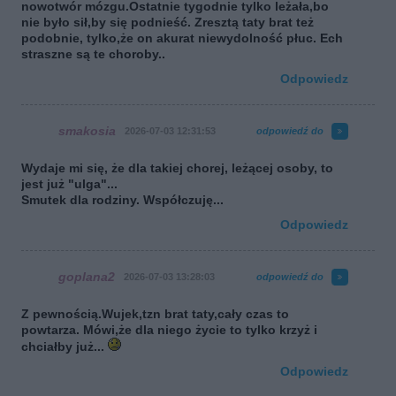
nowotwór mózgu.Ostatnie tygodnie tylko leżała,bo
nie było sił,by się podnieść. Zresztą taty brat też
podobnie, tylko,że on akurat niewydolność płuc. Ech
straszne są te choroby..
Odpowiedz
smakosia
2026-07-03 12:31:53
odpowiedź do
Wydaje mi się, że dla takiej chorej, leżącej osoby, to
jest już "ulga"...
Smutek dla rodziny. Współczuję...
Odpowiedz
goplana2
2026-07-03 13:28:03
odpowiedź do
Z pewnością.Wujek,tzn brat taty,cały czas to
powtarza. Mówi,że dla niego życie to tylko krzyż i
chciałby już...
Odpowiedz