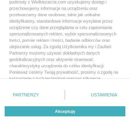
podmioty z Wielkiezarcie.com uzyskujemy dostęp i
przechowujemy informacje na urządzeniu oraz
Odpowiedz
przetwarzamy dane osobowe, takie jak unikalne
identyfikatory, standardowe informacje wysyłane przez
urządzenie czy dane przeglądania w celu zapewniania
smakosia
2026-07-08 09:34:39
odpowiedź do
spersonalizowanych reklam, wybór spersonalizowanych
treści, pomiar reklam i treści, badanie odbiorców oraz
Witam środowo
Wreszcie niebo wygląda niebiesko. Szarość mi się
ulepszanie usług. Za zgodą Użytkownika my i Zaufani
znudziła
Po deszczach powietrze wychłodzone i
Partnerzy możemy używać dokładnych danych
jak zawieje, to odechciewa się spaceru, ale już jest
geolokalizacyjnych oraz aktywnie skanować
lepiej, bo nie pada
charakterystykę urządzenia do celów identyfikacji.
Wczoraj zmieniłam plany i ostatecznie pojechałam do
Ponieważ cenimy Twoją prywatność, prosimy o zgodę na
rodziców. Tym samym dziś mam po pracy wolny
dzień. Planuję wysprzątać mieszkanie. Może też jakieś
korzystanie z tych technologii poprzez kliknięcie
małe zakupy zrobię...?
„Akceptuję”. Zgoda jest dobrowolna i zawsze możesz ją
Goplano,
jak sobie radzisz z emocjami, jak się
zmienić/wycofać klikając przycisk ustawień prywatności
czujesz?
PARTNERZY
USTAWIENIA
znajdujący się w lewym dolnym rogu strony
. Niektóre
Zabieram się za papiery na biurku. Dla Was zostawiam
rodzaje przetwarzania danych nie wymagają zgody
gorącą herbatę z cytryną.
Akceptuję
użytkownika, ale masz prawo sprzeciwić się takiemu
Dobrego dnia
przetwarzaniu. Preferencje będą miały zastosowania tylko
na tej witrynie.
Odpowiedz