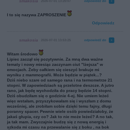
smakosia
2026-07-01 13:20:07
odpowiedź do
I to się nazywa ZAPROSZENIE
Odpowiedz
smakosia
2026-07-01 13:53:25
odpowiedź do
Witam środowo
Lipiec zaczął się pozytywnie. Za mną dwa ważne
tematy i nowy miesiąc zaczynam ciut "lżejsza" w
emocjach. Żeby całkiem się cieszyć brakuje mi
wyniku z mammografii. Może będzie w piątek...?
Dziś niebo szare od samego rana i na termometrze 21
stopni. W zapowiedziach są przelotne deszcze. A jutro
rano, jak będę wychodziła do pracy będzie 14 stopni.
Dziś obudziłam się o godzinie 4-ej. Nie umiem leżeć
więc wstałam, przyszykowałam się i wyszłam z domu
wcześniej, ale zrobiłam sobie dzięki temu fajny, długi
poranny spacer. Pewnie wiele osób powiedziałoby, że
jakaś głupia, czy co? Jak to nie może leżeć? A no tak,
ja tak mam. Zwyczajnie budzę się z nową energią i
szkoda mi czasu na przewalanie się z boku , na bok