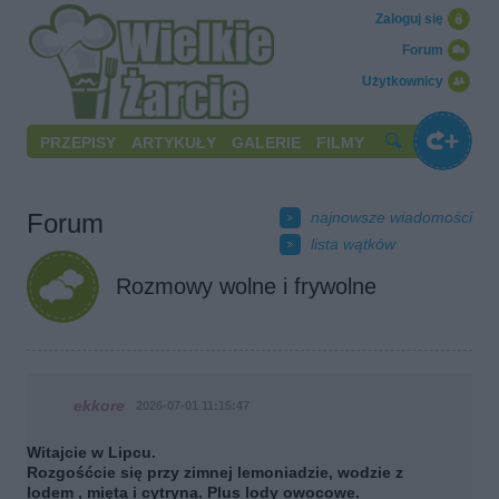
Zaloguj się
Forum
Użytkownicy
PRZEPISY
ARTYKUŁY
GALERIE
FILMY
Forum
najnowsze wiadomości
lista wątków
Rozmowy wolne i frywolne
ekkore
2026-07-01 11:15:47
Witajcie w Lipcu.
Rozgośćcie się przy zimnej lemoniadzie, wodzie z
lodem , miętą i cytryną. Plus lody owocowe.