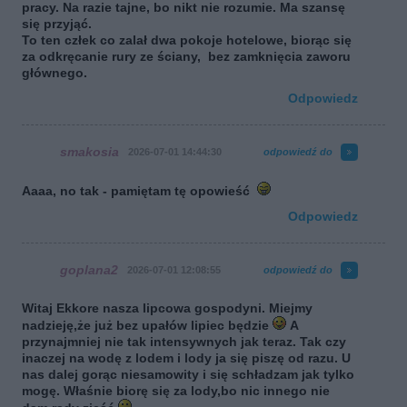
pracy. Na razie tajne, bo nikt nie rozumie. Ma szansę
się przyjąć.
To ten człek co zalał dwa pokoje hotelowe, biorąc się
za odkręcanie rury ze ściany, bez zamknięcia zaworu
głównego.
Odpowiedz
smakosia
2026-07-01 14:44:30
odpowiedź do
Aaaa, no tak - pamiętam tę opowieść
Odpowiedz
goplana2
2026-07-01 12:08:55
odpowiedź do
Witaj Ekkore nasza lipcowa gospodyni. Miejmy
nadzieję,że już bez upałów lipiec będzie
A
przynajmniej nie tak intensywnych jak teraz. Tak czy
inaczej na wodę z lodem i lody ja się piszę od razu. U
nas dalej gorąc niesamowity i się schładzam jak tylko
mogę. Właśnie biorę się za lody,bo nic innego nie