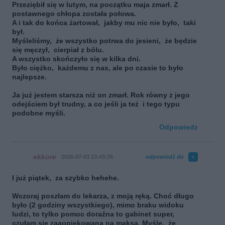
Przeziębił się w lutym, na początku maja zmarł. Z
postawnego chłopa została połowa.
A i tak do końca żartował, jakby mu nic nie było, taki
był.
Myśleliśmy, że wszystko potrwa do jesieni, że będzie
się męczył, cierpiał z bólu.
A wszystko skończyło się w kilka dni.
Było ciężko, każdemu z nas, ale po czasie to było
najlepsze.
Ja już jestem starsza niż on zmarł. Rok równy z jego
odejściem był trudny, a co jeśli ja też i tego typu
podobne myśli.
Odpowiedz
ekkore
2026-07-03 13:43:36
odpowiedź do
I już piątek, za szybko hehehe.
Wczoraj poszłam do lekarza, z moją ręką. Choć długo
było (2 godziny wszystkiego), mimo braku widoku
ludzi, to tylko pomoc doraźna to gabinet super,
czułam się zaaopiekowana na maksa. Myślę, że