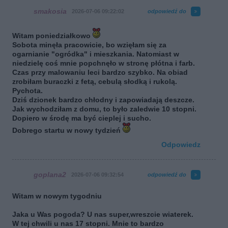
smakosia
2026-07-06 09:22:02
odpowiedź do
Witam poniedziałkowo
Sobota minęła pracowicie, bo wzięłam się za
ogarnianie "ogródka" i mieszkania. Natomiast w
niedzielę coś mnie popchnęło w stronę płótna i farb.
Czas przy malowaniu leci bardzo szybko. Na obiad
zrobiłam buraczki z fetą, cebulą słodką i rukolą.
Pychota.
Dziś dzionek bardzo chłodny i zapowiadają deszcze.
Jak wychodziłam z domu, to było zaledwie 10 stopni.
Dopiero w środę ma być cieplej i sucho.
Dobrego startu w nowy tydzień
Odpowiedz
goplana2
2026-07-06 09:32:54
odpowiedź do
Witam w nowym tygodniu
Jaka u Was pogoda? U nas super,wreszcie wiaterek.
W tej chwili u nas 17 stopni. Mnie to bardzo