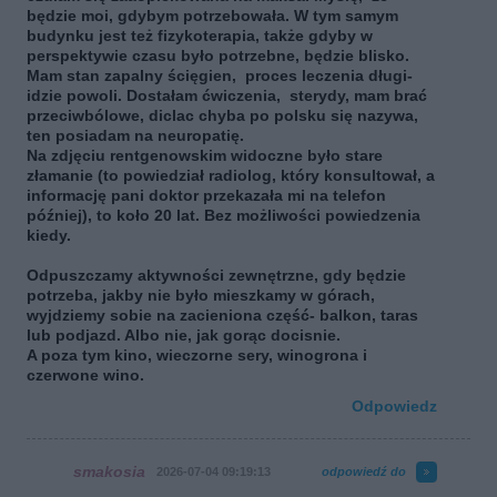
będzie moi, gdybym potrzebowała. W tym samym
budynku jest też fizykoterapia, także gdyby w
perspektywie czasu było potrzebne, będzie blisko.
Mam stan zapalny ścięgien, proces leczenia długi-
idzie powoli. Dostałam ćwiczenia, sterydy, mam brać
przeciwbólowe, diclac chyba po polsku się nazywa,
ten posiadam na neuropatię.
Na zdjęciu rentgenowskim widoczne było stare
złamanie (to powiedział radiolog, który konsultował, a
informację pani doktor przekazała mi na telefon
później), to koło 20 lat. Bez możliwości powiedzenia
kiedy.
Odpuszczamy aktywności zewnętrzne, gdy będzie
potrzeba, jakby nie było mieszkamy w górach,
wyjdziemy sobie na zacieniona część- balkon, taras
lub podjazd. Albo nie, jak gorąc docisnie.
A poza tym kino, wieczorne sery, winogrona i
czerwone wino.
Odpowiedz
smakosia
2026-07-04 09:19:13
odpowiedź do