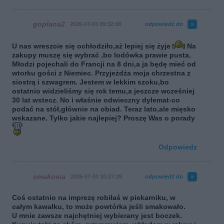
goplana2
2026-07-03 09:32:08
odpowiedź do
U nas wreszcie się ochłodziło,aż lepiej się żyje
Na
zakupy muszę się wybrać ,bo lodówka prawie pusta.
Młodzi pojechali do Francji na 8 dni,a ja będę mieć od
wtorku gości z Niemiec. Przyjeżdża moja chrzestna z
siostrą i szwagrem. Jestem w lekkim szoku,bo
ostatnio widzieliśmy się rok temu,a jeszcze wcześniej
30 lat wstecz. No i właśnie odwieczny dylemat-co
podać na stół,głównie na obiad. Teraz lato,ale mięsko
wskazane. Tylko jakie najlepiej? Proszę Was o porady
Odpowiedz
smakosia
2026-07-03 10:27:29
odpowiedź do
Coś ostatnio na imprezę robiłaś w piekarniku, w
całym kawałku, to może powtórka jeśli smakowało.
U mnie zawsze najchętniej wybierany jest boczek.