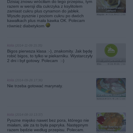
Dzisiaj znowu wróciłam do tego przepisu, tym
razem w wersji dla cukrzyka z ksylitolem
Biszkoptowa rolada z
zamiast cukru plus cynamon do jabłek.
jabłkami
Magdal
74.1k
417
56
Wyszło pysznie i poziom cukru po dwóch
kawałkach plus mała kawka OK. Polecam
również diabetykom
kola
(2014-11-09 15:35)
Bigos pierwsza klasa :-), znakomity. Jak będę
robić bigos, to tylko w piekarniku. Wystarczyły
2 dni i był gotowy. Polecam :-)
Bigos z piekarnika
Wkn
53k
386
53
kola
(2014-09-26 17:36)
Nie trzeba gotować marynaty.
Szynka pieczona pycha
kuleczka
587k
1.8k
160
kola
(2014-08-10 13:37)
Pyszne mięsko nawet bez pora, którego nie
miałam, ale za to była papryka. Następnym
Schab duszony do
razem będzie według przepisu. Polecam.
obiadu