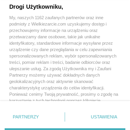
Soczysty, miękki i kruchy. Na pewno będzie
Drogi Użytkowniku,
powtórka. Polecam.
Schab "pieczony" w
mleku
renataz36
131k
1.2k
134
My, naszych 1162 zaufanych partnerów oraz inne
podmioty z Wielkiezarcie.com uzyskujemy dostęp i
przechowujemy informacje na urządzeniu oraz
kola
(2014-01-26 00:15)
Potrzebowałam szybkiego sosu do gołąbków,
przetwarzamy dane osobowe, takie jak unikalne
ten zdał egzamin i z szybkości przyrządzania
identyfikatory, standardowe informacje wysyłane przez
Najpyszniejszy sos
i co najważniejsze, ze smaku. Polecam.
pomidorowy
urządzenie czy dane przeglądania w celu zapewniania
ev87
160k
252
20
spersonalizowanych reklam, wybór spersonalizowanych
treści, pomiar reklam i treści, badanie odbiorców oraz
kola
(2013-12-29 18:11)
ulepszanie usług. Za zgodą Użytkownika my i Zaufani
Skorzystałam z Twojego przepisu i wyszedł
naprawdę pyszny i soczysty schab.
Partnerzy możemy używać dokładnych danych
Przepyszny schab ze
Nadziałam go śliwkami wędzonymi i
sliwka
geolokalizacyjnych oraz aktywnie skanować
acrobaleno
91.3k
353
24
dodatkowo obsypałam go żurawiną. Palce
charakterystykę urządzenia do celów identyfikacji.
lizać :-)
Ponieważ cenimy Twoją prywatność, prosimy o zgodę na
korzystanie z tych technologii poprzez kliknięcie
„Akceptuję”. Zgoda jest dobrowolna i zawsze możesz ją
1
2
3
4
5
6
7
...
19
>
zmienić/wycofać klikając przycisk ustawień prywatności
PARTNERZY
USTAWIENIA
znajdujący się w lewym dolnym rogu strony
. Niektóre
rodzaje przetwarzania danych nie wymagają zgody