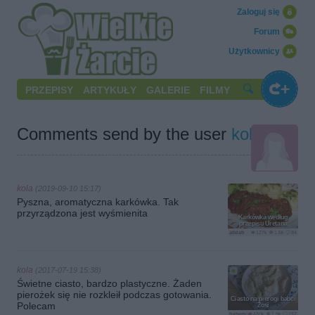
Zaloguj się
Forum
Użytkownicy
PRZEPISY
ARTYKUŁY
GALERIE
FILMY
Comments send by the user
kola
kola
(2019-09-10 15:17)
Pyszna, aromatyczna karkówka. Tak
przyrządzona jest wyśmienita
Karkówka według
przepisu Uretana
alidab
127k
1.5k
84
kola
(2017-07-19 15:38)
Świetne ciasto, bardzo plastyczne. Żaden
pierożek się nie rozkleił podczas gotowania.
Ciasto na pierogi babci
Polecam
Zosi
behemotka84
480k
1.9k
197