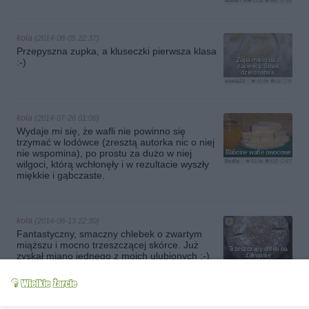
Mama - Różyczki
211k
560
35
kola
(2014-08-05 22:37)
Przepyszna zupka, a kluseczki pierwsza klasa
:-)
Zupa mleczna z
zacierką. Smak
dzieciństwa.
olusia23
40.9k
69
8
kola
(2014-07-26 01:06)
Wydaje mi się, że wafli nie powinno się
trzymać w lodówce (zresztą autorka nic o niej
nie wspomina), po prostu za dużo w niej
Babcine wafle owocowe
DorDa
82.5k
922
67
wilgoci, którą wchłonęły i w rezultacie wyszły
miękkie i gąbczaste.
kola
(2014-06-13 22:30)
Fantastyczny, smaczny chlebek o zwartym
miąższu i mocno trzeszczącej skórce. Już
Trzeszczący chleb na
zyskał miano jednego z moich ulubionych :-)
zakwasie
marialeksandra
15.3k
126
9
kola
(2014-04-23 01:14)