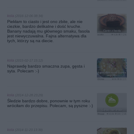
kola
(2016-12-06 08:34)
Piekłam to ciasto i jest ono zbite, ale nie
ciezkie, bardzo delikatne i dość kruche.
Banany nadają mu głównego smaku, fasola
Ciasto z fasolą
oczko
4.2k
7
6
jest niewyczuwalna. Fajna alternatywa dla
tych, którzy są na diecie.
kola
(2015-02-17 15:12)
Naprawdę bardzo smaczna zupa, gęsta i
syta. Polecam :-)
kapuśniak na wędzonce
wg Olci
Olciaa
8k
30
7
kola
(2014-12-28 23:29)
Śledzie bardzo dobre, ponownie w tym roku
wróciłam do przepisu. Polecam, są pyszne :-)
Śledzie korzenne
Meggy
63.6k
300
18
kola
(2014-11-23 13:39)