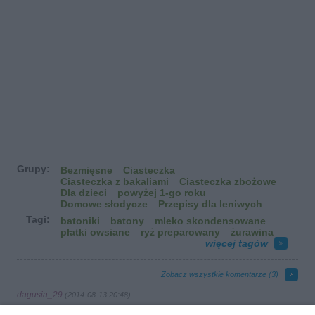
Grupy:
Bezmięsne
Ciasteczka
Ciasteczka z bakaliami
Ciasteczka zbożowe
Dla dzieci
powyżej 1-go roku
Domowe słodycze
Przepisy dla leniwych
Tagi:
batoniki
batony
mleko skondensowane
płatki owsiane
ryż preparowany
żurawina
więcej tagów
Zobacz wszystkie komentarze (
3
)
dagusia_29
(2014-08-13 20:48)
Dla pewności zapytam czy to mleko w puszce