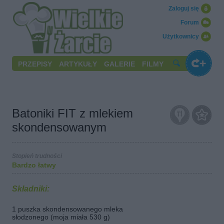
Zaloguj się
Forum
Użytkownicy
PRZEPISY
ARTYKUŁY
GALERIE
FILMY
Batoniki FIT z mlekiem
skondensowanym
Stopień trudności
Bardzo łatwy
Składniki:
1 puszka skondensowanego mleka
słodzonego (moja miała 530 g)