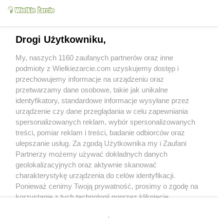
ma być gotowane??
słodki buraczek
(2014-08-13 21:42)
Nie, nie! Mleko skondensowane (lejące się),
Drogi Użytkowniku,
ale nie masa kajmakowa. Mleko "oblepi"
składniki, w piekarniku się utwardzi. Będzie
My, naszych 1160 zaufanych partnerów oraz inne
pysznie
podmioty z Wielkiezarcie.com uzyskujemy dostęp i
przechowujemy informacje na urządzeniu oraz
Marcin_Bok
(2021-05-07 15:35)
przetwarzamy dane osobowe, takie jak unikalne
Nie widzę za wielu opinii o przepisie, a wydaje
się ciekawy. Według mnie bardzo fajny
identyfikatory, standardowe informacje wysyłane przez
przepis. Co do relacji białko / banan w mojej
urządzenie czy dane przeglądania w celu zapewniania
opinii to też zależy w jakim celu
spersonalizowanych reklam, wybór spersonalizowanych
przygotowujemy sobie takie batoniki fit. Przy
treści, pomiar reklam i treści, badanie odbiorców oraz
treningach warto może właśnie więcej białka
dodać. Z kolei czekolada odpada jak ma być
ulepszanie usług. Za zgodą Użytkownika my i Zaufani
fit, ale co kto lubi.
Partnerzy możemy używać dokładnych danych
geolokalizacyjnych oraz aktywnie skanować
charakterystykę urządzenia do celów identyfikacji.
--
Ponieważ cenimy Twoją prywatność, prosimy o zgodę na
Blog:
Kasa Stefczyka: pożyczka Fit - opinia
Kasa Stefczyka i Pożyczka Fit - Czy warto?
korzystanie z tych technologii poprzez kliknięcie
„Akceptuję”. Zgoda jest dobrowolna i zawsze możesz ją
Skomentuj