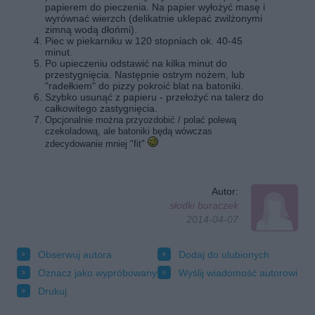
papierem do pieczenia. Na papier wyłożyć masę i
wyrównać wierzch (delikatnie uklepać zwilżonymi
zimną wodą dłońmi).
Piec w piekarniku w 120 stopniach ok. 40-45
minut.
Po upieczeniu odstawić na kilka minut do
przestygnięcia. Następnie ostrym nożem, lub
"radełkiem" do pizzy pokroić blat na batoniki.
Szybko usunąć z papieru - przełożyć na talerz do
całkowitego zastygnięcia.
Opcjonalnie można przyozdobić / polać polewą
czekoladową, ale batoniki będą wówczas
zdecydowanie mniej "fit"
Autor:
słodki buraczek
2014-04-07
Obserwuj autora
Dodaj do ulubionych
Oznacz jako wypróbowany
Wyślij wiadomość autorowi
Drukuj