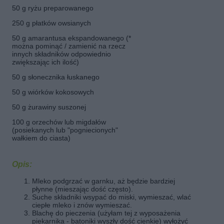
50 g ryżu preparowanego
250 g płatków owsianych
50 g amarantusa ekspandowanego (*
można pominąć / zamienić na rzecz
innych składników odpowiednio
zwiększając ich ilość)
50 g słonecznika łuskanego
50 g wiórków kokosowych
50 g żurawiny suszonej
100 g orzechów lub migdałów
(posiekanych lub "pogniecionych"
wałkiem do ciasta)
Opis:
Mleko podgrzać w garnku, aż będzie bardziej
płynne (mieszając dość często).
Suche składniki wsypać do miski, wymieszać, wlać
ciepłe mleko i znów wymieszać.
Blachę do pieczenia (użyłam tej z wyposażenia
piekarnika - batoniki wyszły dość cienkie) wyłożyć