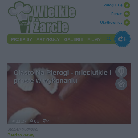
Zaloguj się
Forum
Użytkownicy
PRZEPISY
ARTYKUŁY
GALERIE
FILMY
Ciasto Na Pierogi - mięciutkie i
proste w wykonaniu
11.3k
86
4
Stopień trudności
Bardzo łatwy