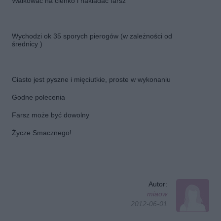
Wałkować na cienko i nakładać farsz
Wychodzi ok 35 sporych pierogów (w zależności od
średnicy )
Ciasto jest pyszne i mięciutkie, proste w wykonaniu
Godne polecenia
Farsz może być dowolny
Życze Smacznego!
Autor:
miaow
2012-06-01