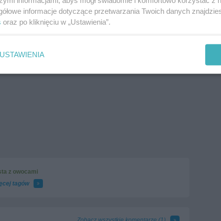
gółowe informacje dotyczące przetwarzania Twoich danych znajdzi
s
oraz po kliknięciu w „Ustawienia”.
USTAWIENIA
sta z owocami
ęcej tagów
Zobacz wszystkie komentarze (
1
)