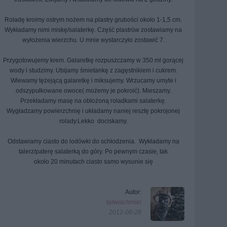
Roladę kroimy ostrym nożem na plastry grubości około 1-1,5 cm.
Wykładamy nimi miskę/salaterkę. Część plastrów zostawiamy na
wyłożenia wierzchu. U mnie wystarczyło zostawić 7.
Przygotowujemy krem. Galaretkę rozpuszczamy w 350 ml gorącej
wody i studzimy. Ubijamy śmietankę z zagęstnikiem i cukrem.
Wlewamy tężejącą galaretkę i miksujemy. Wrzucamy umyte i
odszypułkowane owoce( możemy je pokroić). Mieszamy.
Przekładamy masę na obłożoną roladkami salaterkę.
Wygładzamy powierzchnię i układamy naniej resztę pokrojonej
rolady.Lekko dociskamy.
Odstawiamy ciasto do lodówki do schłodzenia. Wykładamy na
talerz/paterę salaterką do góry. Po pewnym czasie, tak
około 20 minutach ciasto samo wysunie się
Autor:
sylwiachmiel
2012-08-28