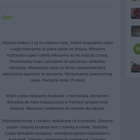
Opis:
Ubijamy białka z 4 jaj na sztywna masę. Powoli wsypujemy cukier
i ciagle miksujemy aż piana stanie sie lśniąca. Wlewamy
roztrzepane jajka i chwilę miksujemy aż się połączą z masą.
Przesiewamy mąki z proszkiem do pieczenia i delikatnie
mieszamy. Wykładamy ciasto na formę z piekarnika,którą
wyłożyliśmy papierem do pieczenia. Wyrównujemy powierzchnię
ciasta. Pieczemy około 15 minut.
W tym czasie miksujemy truskawki z marmoladą, blenderem.
Wlewamy do masy rozpuszczoną w 4 łyżkach gorącej wody
żelatynę. Mieszamy i wstawiamy do lodówki aby stężało.
Wyjmujemy formę z ciastem i wykładamy na ściereczkę. Zrywamy
papier i zwijamy biszkopt wraz z ścierką w roladę. Studzimy.
Ciasto delikatnie rozwijamy i smarujemy gęstym nadzieniem z
truskawek. Zwijamy i wstawiamy do lodówki na 2 godziny.