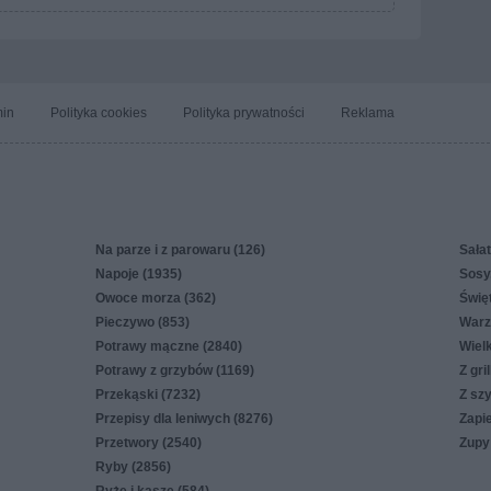
in
Polityka cookies
Polityka prywatności
Reklama
Na parze i z parowaru (126)
Sałat
Napoje (1935)
Sosy,
Owoce morza (362)
Świę
Pieczywo (853)
Warz
Potrawy mączne (2840)
Wiel
Potrawy z grzybów (1169)
Z gri
Przekąski (7232)
Z sz
Przepisy dla leniwych (8276)
Zapi
Przetwory (2540)
Zupy
Ryby (2856)