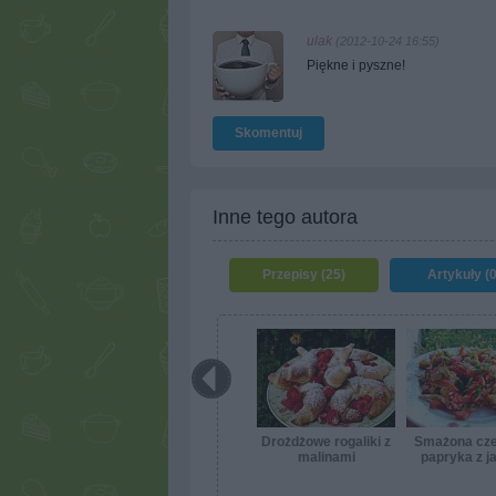
ulak
(2012-10-24 16:55)
Piękne i pyszne!
Skomentuj
Inne tego autora
Przepisy (25)
Artykuły (0
Drożdżowe rogaliki z
Smażona cz
malinami
papryka z j