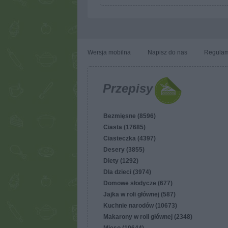
Wersja mobilna
Napisz do nas
Regulam
Przepisy
Bezmięsne (8596)
Ciasta (17685)
Ciasteczka (4397)
Desery (3855)
Diety (1292)
Dla dzieci (3974)
Domowe słodycze (677)
Jajka w roli głównej (587)
Kuchnie narodów (10673)
Makarony w roli głównej (2348)