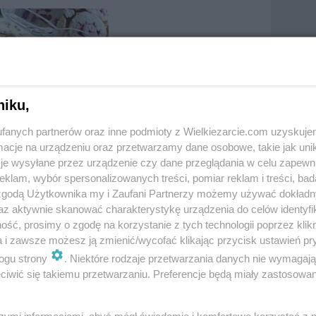
niku,
fanych partnerów oraz inne podmioty z Wielkiezarcie.com uzyskuje
cje na urządzeniu oraz przetwarzamy dane osobowe, takie jak unika
je wysyłane przez urządzenie czy dane przeglądania w celu zapewn
aj do ulubionych
Oznacz jako wypróbowany
klam, wybór spersonalizowanych treści, pomiar reklam i treści, bad
kuj
 zgodą Użytkownika my i Zaufani Partnerzy możemy używać dokład
az aktywnie skanować charakterystykę urządzenia do celów identyfi
ść, prosimy o zgodę na korzystanie z tych technologii poprzez klikn
a i zawsze możesz ją zmienić/wycofać klikając przycisk ustawień pr
ogu strony
. Niektóre rodzaje przetwarzania danych nie wymagaj
iwić się takiemu przetwarzaniu. Preferencje będą miały zastosowania
szymi informacjami, abyś mógł świadomie i komfortowo korzystać z