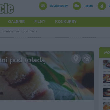
Użytkownicy
Forum
GALERIE
FILMY
KONKURSY
to z truskawkami pod roladą
Po
mi pod roladą