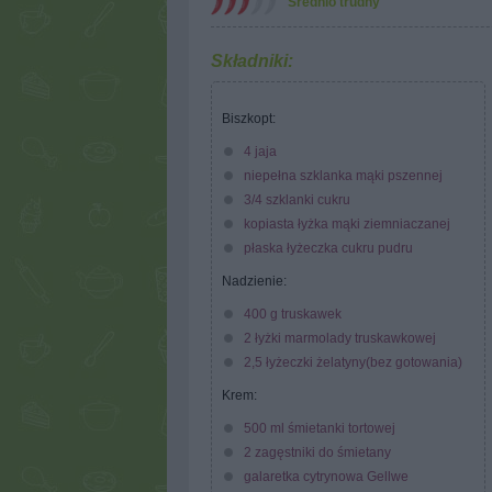
Średnio trudny
Składniki:
Biszkopt:
4 jaja
niepełna szklanka mąki pszennej
3/4 szklanki cukru
kopiasta łyżka mąki ziemniaczanej
płaska łyżeczka cukru pudru
Nadzienie:
400 g truskawek
2 łyżki marmolady truskawkowej
2,5 łyżeczki żelatyny(bez gotowania)
Krem:
500 ml śmietanki tortowej
2 zagęstniki do śmietany
galaretka cytrynowa Gellwe