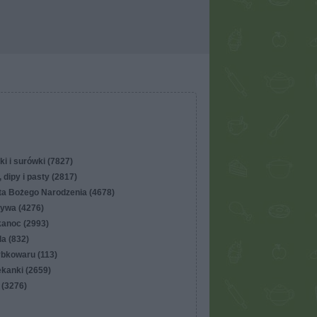
ki i surówki (7827)
 dipy i pasty (2817)
ta Bożego Narodzenia (4678)
ywa (4276)
kanoc (2993)
lla (832)
ybkowaru (113)
ekanki (2659)
 (3276)