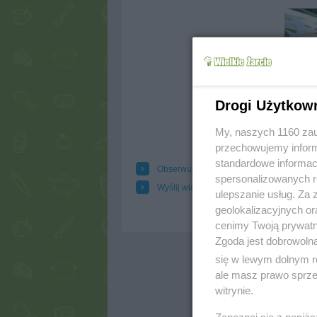
Drogi Użytkow
My, naszych 1160 zau
przechowujemy informa
standardowe informac
Obserwuj autora
Dod
spersonalizowanych re
Wyślij wiadomość autorowi
Dru
ulepszanie usług. Za
geolokalizacyjnych or
cenimy Twoją prywatno
Zgoda jest dobrowoln
się w lewym dolnym r
ale masz prawo sprzec
witrynie.
Zapoznaj się z poniż