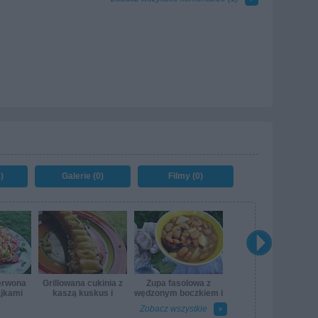
)
Galerie (0)
Filmy (0)
erwona
Grillowana cukinia z
Zupa fasolowa z
ajkami
kaszą kuskus i
wędzonym boczkiem i
chrupiącym
odrobiną czosnku
Zobacz wszystkie
camembertem