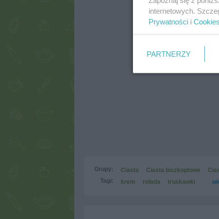
internetowych. Szcze
Prywatności
i
Cookie
PARTNERZY
Grupy:
Ciasta
Ciasta biszkoptowe
Cia
Tagi:
krem
rolada
truskawki
wi