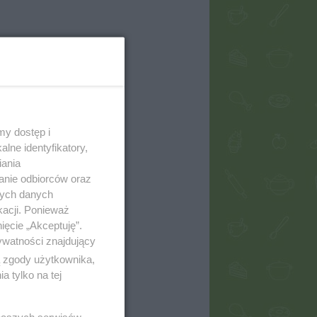
my dostęp i
lne identyfikatory,
iania
anie odbiorców oraz
nych danych
kacji. Ponieważ
ięcie „Akceptuję”.
ywatności znajdujący
ą zgody użytkownika,
 tylko na tej
 naszych serwisów