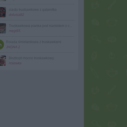
ciasto truskawkowe z galaretka
dolusia82
Truskawkowa pianka pod namiotem z czekolady
megi65
Rolada śmietankowa z truskawkami
JAGNA 2
Biszkopt mocno truskawkowy.
msewka