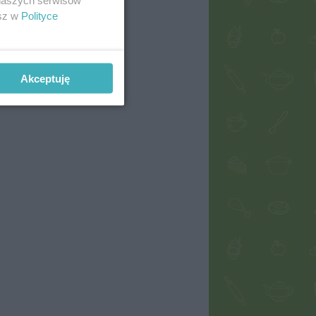
esz w
Polityce
Akceptuję