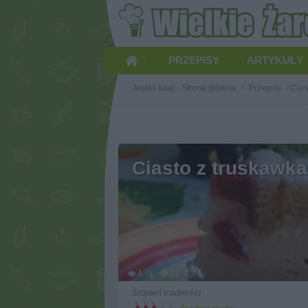
PRZEPISY
ARTYKUŁY
Jesteś tutaj:
Strona główna
/
Przepisy
/
Cias
Ciasto z truskawka
4.7k
22
1
Stopień trudności