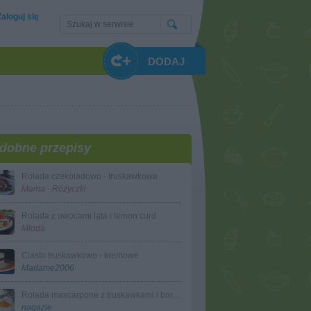
Zaloguj się
DODAJ
dobne przepisy
Rolada czekoladowo - truskawkowa
Mama - Różyczki
Rolada z owocami lata i lemon curd
Mloda
Ciasto truskawkowo - kremowe
Madame2006
Rolada mascarpone z truskawkami i borówkami
nagazie