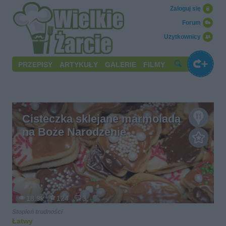
Zaloguj się
Forum
Użytkownicy
PRZEPISY
ARTYKUŁY
GALERIE
FILMY
Cisteczka sklejane marmoladą
na Boże Narodzenie
18.9k
124
3
Stopień trudności
Łatwy