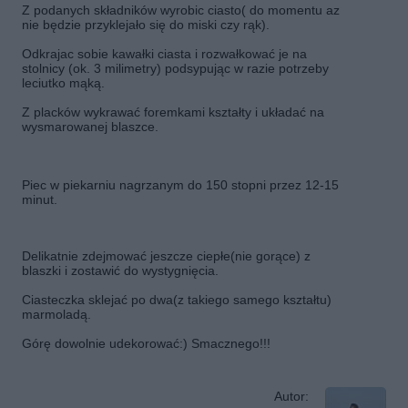
Z podanych składników wyrobic ciasto( do momentu az
nie będzie przyklejało się do miski czy rąk).
Odkrajac sobie kawałki ciasta i rozwałkować je na
stolnicy (ok. 3 milimetry) podsypując w razie potrzeby
leciutko mąką.
Z placków wykrawać foremkami kształty i układać na
wysmarowanej blaszce.
Piec w piekarniu nagrzanym do 150 stopni przez 12-15
minut.
Delikatnie zdejmować jeszcze ciepłe(nie gorące) z
blaszki i zostawić do wystygnięcia.
Ciasteczka sklejać po dwa(z takiego samego kształtu)
marmoladą.
Górę dowolnie udekorować:) Smacznego!!!
Autor: