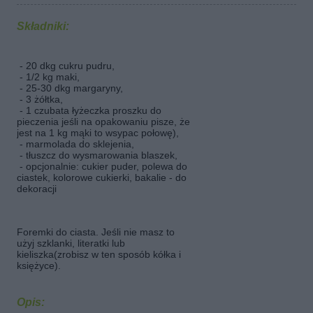
Składniki:
- 20 dkg cukru pudru,
- 1/2 kg maki,
- 25-30 dkg margaryny,
- 3 żółtka,
- 1 czubata łyżeczka proszku do
pieczenia jeśli na opakowaniu pisze, że
jest na 1 kg mąki to wsypac połowę),
- marmolada do sklejenia,
- tłuszcz do wysmarowania blaszek,
- opcjonalnie: cukier puder, polewa do
ciastek, kolorowe cukierki, bakalie - do
dekoracji
Foremki do ciasta. Jeśli nie masz to
użyj szklanki, literatki lub
kieliszka(zrobisz w ten sposób kółka i
księżyce).
Opis: