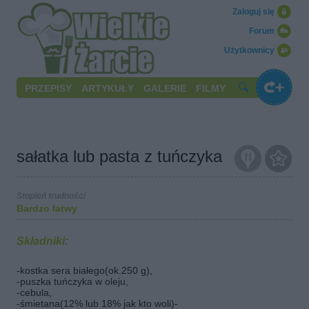
Zaloguj się
Forum
Użytkownicy
PRZEPISY
ARTYKUŁY
GALERIE
FILMY
sałatka lub pasta z tuńczyka
Stopień trudności
Bardzo łatwy
Składniki:
-kostka sera białego(ok.250 g),
-puszka tuńczyka w oleju,
-cebula,
-śmietana(12% lub 18% jak kto woli)-