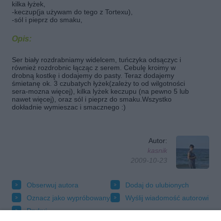
kilka łyżek,
-keczup(ja używam do tego z Tortexu),
-sól i pieprz do smaku,
Opis:
Ser biały rozdrabniamy widelcem, tuńczyka odsączyc i
również rozdrobnic łącząc z serem. Cebulę kroimy w
drobną kostkę i dodajemy do pasty. Teraz dodajemy
śmietanę ok. 3 czubatych łyżek(zależy to od wilgotności
sera-mozna więcej), kilka lyżek keczupu (na pewno 5 lub
nawet więcej), oraz sól i pieprz do smaku.Wszystko
dokładnie wymieszac i smacznego :)
Autor:
kasnik
2009-10-23
Obserwuj autora
Dodaj do ulubionych
Oznacz jako wypróbowany
Wyślij wiadomość autorowi
Drukuj