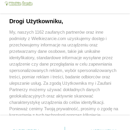
Drogi Użytkowniku,
My, naszych 1162 zaufanych partnerów oraz inne
podmioty z Wielkiezarcie.com uzyskujemy dostęp i
przechowujemy informacje na urządzeniu oraz
przetwarzamy dane osobowe, takie jak unikalne
identyfikatory, standardowe informacje wysyłane przez
urządzenie czy dane przeglądania w celu zapewniania
spersonalizowanych reklam, wybór spersonalizowanych
Grupy:
Kuchnie narodów
Przepisy dla leniwych
treści, pomiar reklam i treści, badanie odbiorców oraz
Sałatki i surówki
Sałatki
Sosy, dipy i pasty
ulepszanie usług. Za zgodą Użytkownika my i Zaufani
Pasty i dipy do pieczywa
Partnerzy możemy używać dokładnych danych
Tagi:
cebula
pieprz
ser biały
śmietana
więcej tagów
geolokalizacyjnych oraz aktywnie skanować
charakterystykę urządzenia do celów identyfikacji.
Ponieważ cenimy Twoją prywatność, prosimy o zgodę na
Nikt jeszcze nie napisał opinii. Bądź pierwszy!
korzystanie z tych technologii poprzez kliknięcie
„Akceptuję”. Zgoda jest dobrowolna i zawsze możesz ją
Skomentuj
zmienić/wycofać klikając przycisk ustawień prywatności