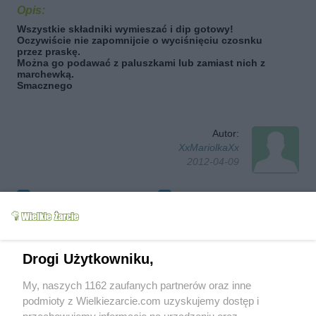
Opis:
Wszystkie składniki wymieszać i dip gotowy!
Oczywiście nie zapomnijcie o wyciśnięciu czosnku
przez praskę.
Można go podawać z paluszkami lub zamiast nich z
marchewką.
Smacznego
Autor:
XxMariolkaXx
2012-04-09
Obserwuj autora
Dodaj do ulubionych
Oznacz jako wypróbowany
Wyślij wiadomość autorowi
Drukuj
Drogi Użytkowniku,
My, naszych 1162 zaufanych partnerów oraz inne
podmioty z Wielkiezarcie.com uzyskujemy dostęp i