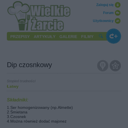
Zaloguj się
Forum
Użytkownicy
PRZEPISY
ARTYKUŁY
GALERIE
FILMY
Dip czosnkowy
Stopień trudności
Łatwy
Składniki:
1.Ser homogenizowany (np.Almette)
2.Śmietana
3.Czosnek
4.Można również dodać majonez