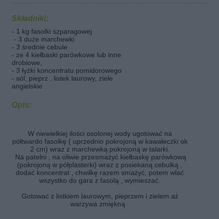
Składniki:
- 1 kg fasolki szparagowej
- 3 duże marchewki
- 3 średnie cebule
- ze 4 kiełbaski parówkowe lub inne
drobiowe,
- 3 łyżki koncentratu pomidorowego
- sól, pieprz , listek laurowy, ziele
angielskie
Opis:
W niewielkiej ilości osolonej wody ugotować na
półtwardo fasolkę ( uprzednio pokrojoną w kawałeczki ok
2 cm) wraz z marchewką pokrojoną w talarki.
Na patelni , na oliwie przesmażyć kiełbaskę parówkową
(pokrojoną w półplasterki) wraz z posiekaną cebulką ,
dodać koncentrat , chwilkę razem smażyć, potem wlać
wszystko do gara z fasolą , wymieszać.
Gotować z listkiem laurowym, pieprzem i zielem aż
warzywa zmiękną .