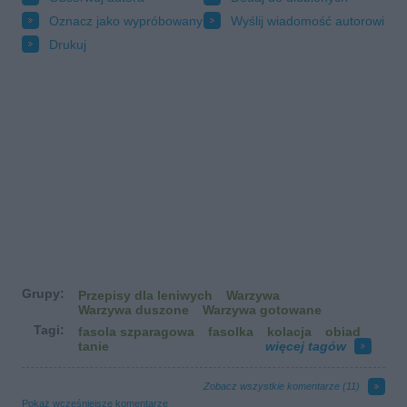
Oznacz jako wypróbowany
Wyślij wiadomość autorowi
Drukuj
Grupy:
Przepisy dla leniwych
Warzywa
Warzywa duszone
Warzywa gotowane
Tagi:
fasola szparagowa
fasolka
kolacja
obiad
tanie
więcej tagów
Zobacz wszystkie komentarze (
11
)
Pokaż wcześniejsze komentarze