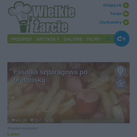
Zaloguj się
Forum
Użytkownicy
PRZEPISY
ARTYKUŁY
GALERIE
FILMY
Fasolka szparagowa po
bretońsku
42.2k
117
11
Stopień trudności
Łatwy