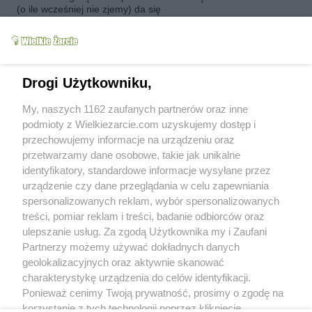
(o ile wcześniej nie zjemy) da się
przechować. Mam ochotę dodać jeszcze
pokrojoną w kostkę paprykę czerwoną i żółtą,
bo wg mnie bardzo się będzie komponować
zarówno smakowo jak i kolorystycznie.
Gratuluję, wyśmienite jedzonko!
Drogi Użytkowniku,
eyta
(2012-09-26 11:43)
My, naszych 1162 zaufanych partnerów oraz inne
Robiłam w tej wersji, którą tu podałam, ale
podmioty z Wielkiezarcie.com uzyskujemy dostęp i
spróbuję z kiełbasą wędzoną i papryką.
Przważnie również traktuję przpisy jako
przechowujemy informacje na urządzeniu oraz
inspirację, dodaję swoje ulubione smaki:)
przetwarzamy dane osobowe, takie jak unikalne
Zamykałam na gorąco,ale dłużej niz miesiąc
identyfikatory, standardowe informacje wysyłane przez
nie postało....
urządzenie czy dane przeglądania w celu zapewniania
Pozdrawiam
spersonalizowanych reklam, wybór spersonalizowanych
treści, pomiar reklam i treści, badanie odbiorców oraz
krysia50
(2012-09-26 14:33)
Właśnie zrobiłam z tym, że dodałam 1
ulepszanie usług. Za zgodą Użytkownika my i Zaufani
czerwoną paprykę która się w lodówce ostała
Partnerzy możemy używać dokładnych danych
i zamiast koncentratu świeże pomidory
geolokalizacyjnych oraz aktywnie skanować
przesmażone na maśle klarowanym,
charakterystykę urządzenia do celów identyfikacji.
wędzone frankfuterki bo taką kiełbasę
Ponieważ cenimy Twoją prywatność, prosimy o zgodę na
miałam. Mówię wam zapach i smak
niebiański.Dzięki pozdrawiam.
korzystanie z tych technologii poprzez kliknięcie