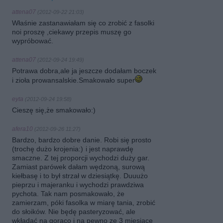
attena07
(2012-09-22 21:03)
Właśnie zastanawiałam się co zrobić z fasolki
noi proszę ,ciekawy przepis muszę go
wypróbować.
attena07
(2012-09-24 19:49)
Potrawa dobra,ale ja jeszcze dodałam boczek
i zioła prowansalskie.Smakowało super
eyta
(2012-09-24 19:58)
Cieszę się,że smakowało:)
afera10
(2012-09-26 11:27)
Bardzo, bardzo dobre danie. Robi się prosto
(trochę dużo krojenia:)
i jest naprawdę
smaczne. Z tej proporcji wychodzi duży gar.
Zamiast parówek dałam wędzoną, surową
kiełbasę i to był strzał w dziesiątkę. Duuużo
pieprzu i majeranku i wychodzi prawdziwa
pychota. Tak nam posmakowało, że
zamierzam, póki fasolka w miarę tania, zrobić
do słoików. Nie będę pasteryzować, ale
wkładać na gorąco i na pewno ze 3 miesiące