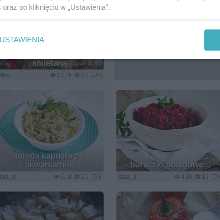
s
oraz po kliknięciu w „Ustawienia”.
USTAWIENIA
Młoda kapusta ze
śmietaną
Wkn
10.7k
21
0
młoda kapusta ze
skwarkami...
buraczki obiadowe...
izaa_a
6.1k
21
2
izaa_a
4.8k
16