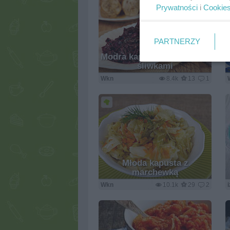
Prywatności
i
Cookie
PARTNERZY
Modra kapusta duszona ze
śliwkami
Wkn
8.4k
13
1
Młoda kapusta z
marchewką
Wkn
10.1k
29
2