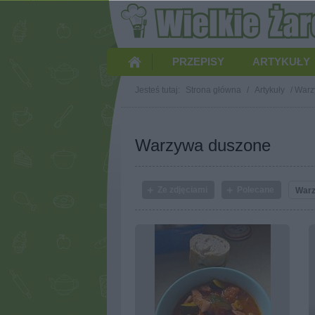
PRZEPISY
ARTYKUŁY
Jesteś tutaj:
Strona główna
/
Artykuły
/
Warz
Warzywa duszone
Ze zdjęciami
Polecane
Warz