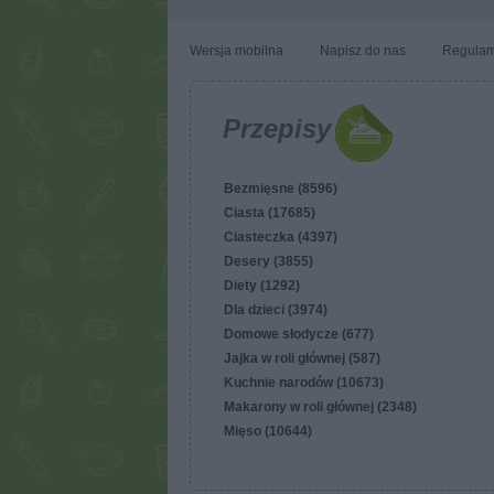
Wersja mobilna
Napisz do nas
Regulam
Przepisy
Bezmięsne (8596)
Ciasta (17685)
Ciasteczka (4397)
Desery (3855)
Diety (1292)
Dla dzieci (3974)
Domowe słodycze (677)
Jajka w roli głównej (587)
Kuchnie narodów (10673)
Makarony w roli głównej (2348)
Mięso (10644)