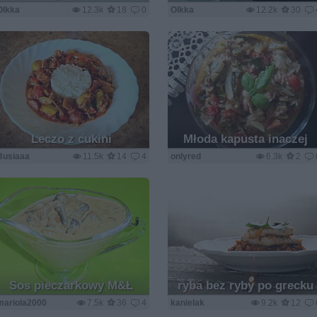
Olkka
12.3k
18
0
Olkka
12.2k
30
Leczo z cukini
Młoda kapusta inaczej
Busiaaa
11.5k
14
4
onlyred
6.3k
2
Sos pieczarkowy M&Ł
ryba bez ryby po grecku
mariola2000
7.5k
36
4
kanielak
9.2k
12