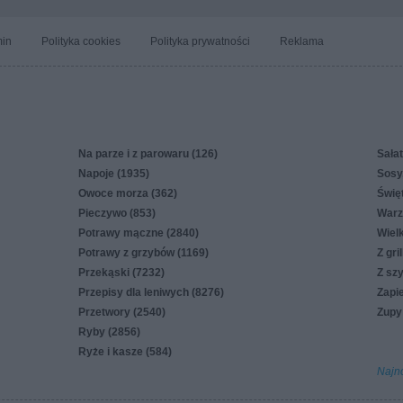
in
Polityka cookies
Polityka prywatności
Reklama
Na parze i z parowaru (126)
Sałat
Napoje (1935)
Sosy,
Owoce morza (362)
Świę
Pieczywo (853)
Warz
Potrawy mączne (2840)
Wiel
Potrawy z grzybów (1169)
Z gri
Przekąski (7232)
Z sz
Przepisy dla leniwych (8276)
Zapi
Przetwory (2540)
Zupy
Ryby (2856)
Ryże i kasze (584)
Najn