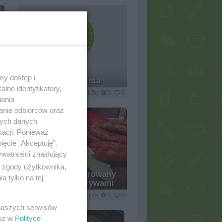
my dostęp i
Młoda kapusta
lne identyfikatory,
7
gbiskupski
3.5k
3
0
iania
anie odbiorców oraz
nych danych
kacji. Ponieważ
ięcie „Akceptuję”.
ywatności znajdujący
ą zgody użytkownika,
Bakłażan faszerowany
 tylko na tej
kiełbasą i warzywami
0
Wróbelek
3.7k
4
0
 naszych serwisów
esz w
Polityce