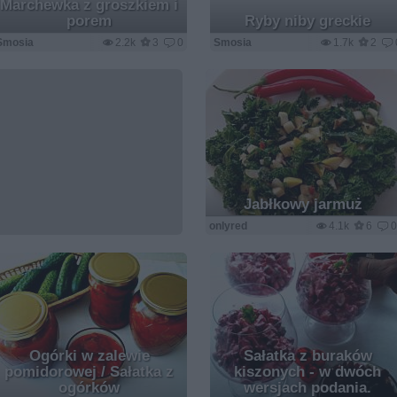
Marchewka z groszkiem i
porem
Ryby niby greckie
Smosia
2.2k
3
0
Smosia
1.7k
2
Jabłkowy jarmuż
onlyred
4.1k
6
Ogórki w zalewie
Sałatka z buraków
pomidorowej / Sałatka z
kiszonych - w dwóch
ogórków
wersjach podania.