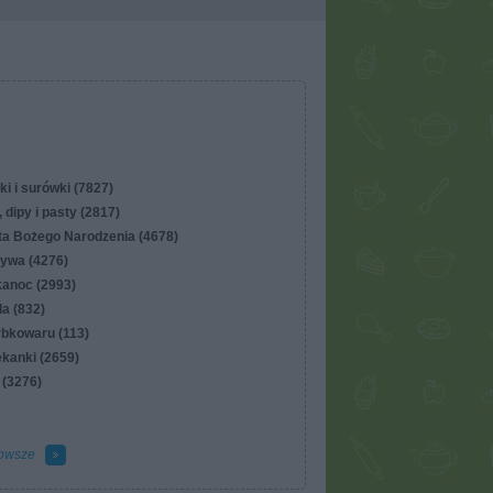
ki i surówki (7827)
 dipy i pasty (2817)
ta Bożego Narodzenia (4678)
ywa (4276)
kanoc (2993)
lla (832)
ybkowaru (113)
ekanki (2659)
 (3276)
owsze