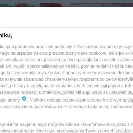
niku,
Ketchup domowy
Smakowity paprykarz na
fanych partnerów oraz inne podmioty z Wielkiezarcie.com uzyskuje
pomidorowo-paprykowy
ostro
cje na urządzeniu oraz przetwarzamy dane osobowe, takie jak unika
Olkka
9.6k
26
10
Lea2
9.1k
33
je wysyłane przez urządzenie czy dane przeglądania w celu zapewn
klam, wybór spersonalizowanych treści, pomiar reklam i treści, bad
 zgodą Użytkownika my i Zaufani Partnerzy możemy używać dokład
az aktywnie skanować charakterystykę urządzenia do celów identyfi
ść, prosimy o zgodę na korzystanie z tych technologii poprzez klikn
a i zawsze możesz ją zmienić/wycofać klikając przycisk ustawień pr
ogu strony
. Niektóre rodzaje przetwarzania danych nie wymagaj
Mloda kapusta po
iwić się takiemu przetwarzaniu. Preferencje będą miały zastosowania
mojemu:)
Strogonow
tingra
4.8k
6
0
oczko
9.3k
10
szymi informacjami, abyś mógł świadomie i komfortowo korzystać z
gółowe informacje dotyczące przetwarzania Twoich danych znajdzi