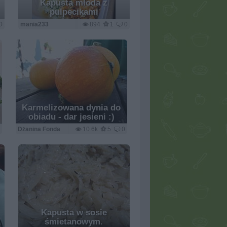
Kapusta młoda z
pulpecikami
0
mania233
894
1
0
Karmelizowana dynia do
obiadu - dar jesieni :)
0
Dżanina Fonda
10.6k
5
0
Kapusta w sosie
śmietanowym.