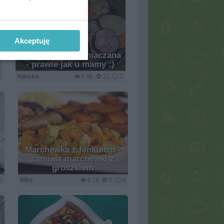
Akceptuję
Zapiekanka ziemniaczana
- prawie jak u mamy :)
folosire
6.9k
15
2
Marchewka z fenkułem -
zamiast marchewki z
groszkiem
0
Wkn
6.1k
9
0