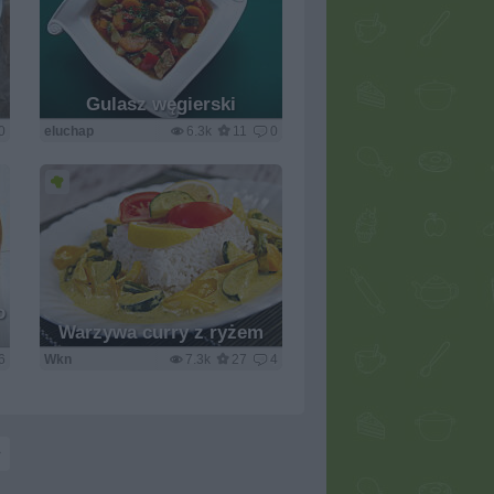
Gulasz węgierski
0
eluchap
6.3k
11
0
o
Warzywa curry z ryżem
6
Wkn
7.3k
27
4
>