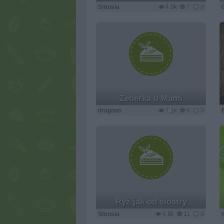
Smosia
4.6k
7
0
Żeberka u Mami
dragoon
7.1k
6
0
Ryż jak od siostry
Smosia
6.8k
11
0