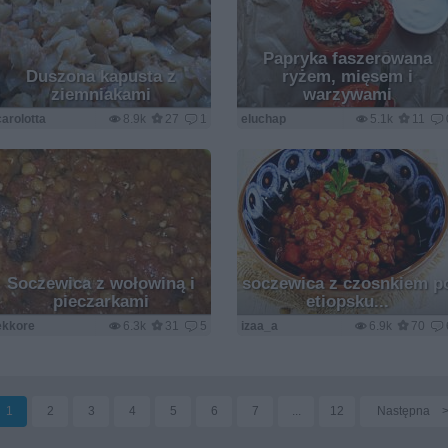
Papryka faszerowana
Duszona kapusta z
ryżem, mięsem i
ziemniakami
warzywami
carolotta
8.9k
27
1
eluchap
5.1k
11
Soczewica z wołowiną i
soczewica z czosnkiem p
pieczarkami
etiopsku...
ekkore
6.3k
31
5
izaa_a
6.9k
70
1
2
3
4
5
6
7
...
12
Następna