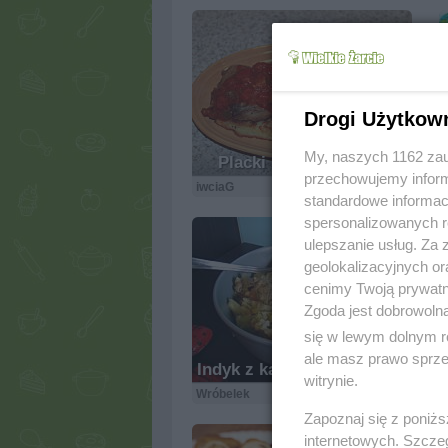
Drogi Użytkow
My, naszych 1162 zau
Placki Po Kapitańsku
przechowujemy informa
iwciaG
7.3k
17
2
standardowe informac
spersonalizowanych re
ulepszanie usług. Za
geolokalizacyjnych or
cenimy Twoją prywatno
Zgoda jest dobrowoln
się w lewym dolnym r
ale masz prawo sprzec
Indyk z kaszą i warzywami
witrynie.
Wróbelek
4.3k
10
0
Zapoznaj się z poniż
internetowych. Szcze