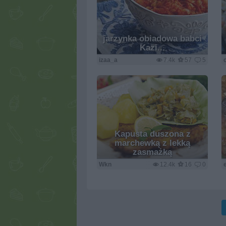
jarzynka obiadowa babci
Kazi...
izaa_a
7.4k
57
5
Kapusta duszona z
marchewką z lekką
zasmażką
Wkn
12.4k
16
0