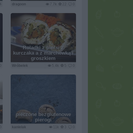
4
dragoon
7.7k
22
0
Roladki z piersi z
kurczaka a z marchewką i
groszkiem
0
Wróbelek
5.4k
5
0
pieczone bezglutenowe
pierogi
0
kanielak
11k
3
0