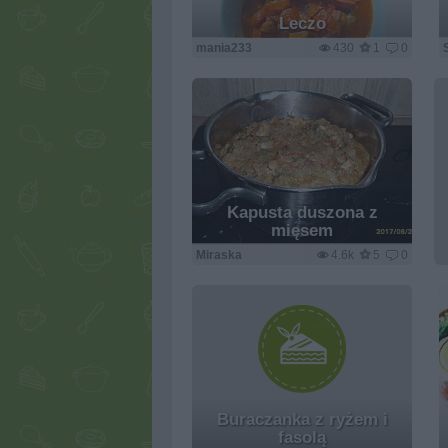
Leczo
mania233
430
1
0
Kapusta duszona z
mięsem
Miraska
4.6k
5
0
Buraczanka z ryżem i
fasolą