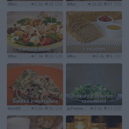
Wkn
5.5k
18
0
Wkn
26.2k
87
0
Chleb pszenno-razowy
Fantasy salad
z miodem
Wkn
7.9k
24
0
Wkn
6.4k
8
2
Brokuły z imbirem i
Sałatka z mortadelą
czosnkiem
Ann93
8.8k
35
0
je7mima
8.1k
17
2