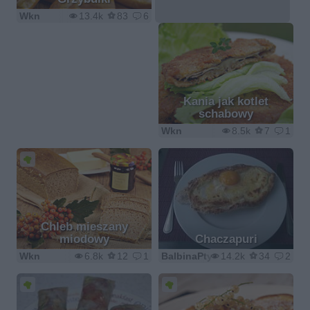
Wkn
13.4k
83
6
Kania jak kotlet
schabowy
Wkn
8.5k
7
1
Chleb mieszany
miodowy
Chaczapuri
Wkn
6.8k
12
1
BalbinaPtys
14.2k
34
2