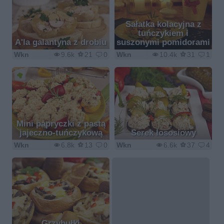
Sałatka kolacyjna z
tuńczykiem i
A'la galantyna z drobiu
suszonymi pomidorami
Wkn
9.6k
21
0
Wkn
10.4k
31
1
Mini papryczki z pastą
jajeczno-tuńczykową
Serek łososiowy
Wkn
6.8k
13
0
Wkn
6.6k
37
4
Grzybułki