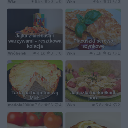
Wkn
6.5k
20
0
Wkn
5k
11
0
Jajka z kiełbasą i
warzywami - resztkowa
Placuszki serowo
kolacja
szynkowe
Wróbelek
4.1k
3
0
Wkn
7.1k
42
1
Tarta na bagietce wg
Jajeczka na kiełkach
M&Ł
pora
mariola2000
7.6k
56
4
Wkn
5.8k
4
2