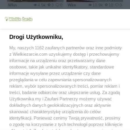
Wkn
4.5k
3
0
Wkn
10.9k
10
0
Drogi Użytkowniku,
cz. III - Najważniejsze...
My, naszych 1162 zaufanych partnerów oraz inne podmioty
jedzenie ;)
Tosty z jajkiem
z Wielkiezarcie.com uzyskujemy dostęp i przechowujemy
lenka075
8.4k
0
8
Wkn
8.4k
13
0
informacje na urządzeniu oraz przetwarzamy dane
osobowe, takie jak unikalne identyfikatory, standardowe
informacje wysyłane przez urządzenie czy dane
przeglądania w celu zapewniania spersonalizowanych
reklam, wybór spersonalizowanych treści, pomiar reklam i
treści, badanie odbiorców oraz ulepszanie usług. Za zgodą
Tosty z truskawkami i
Użytkownika my i Zaufani Partnerzy możemy używać
Tosty z kurczakiem
masłem orzechowym
dokładnych danych geolokalizacyjnych oraz aktywnie
Wkn
7.4k
9
0
Wkn
3.8k
3
0
skanować charakterystykę urządzenia do celów
identyfikacji. Ponieważ cenimy Twoją prywatność, prosimy
o zgodę na korzystanie z tych technologii poprzez kliknięcie
1
2
3
4
5
6
7
>