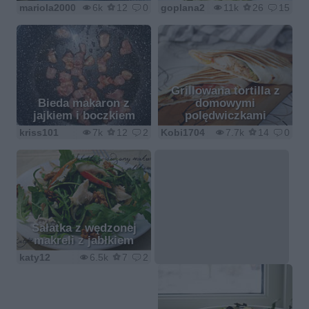
mariola2000
6k
12
0
goplana2
11k
26
15
Grillowana tortilla z
Bieda makaron z
domowymi
jajkiem i boczkiem
polędwiczkami
kriss101
7k
12
2
Kobi1704
7.7k
14
0
Sałatka z wędzonej
makreli z jabłkiem
katy12
6.5k
7
2