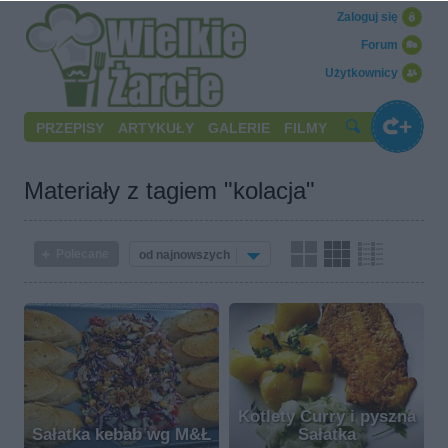
Zaloguj się
Forum
Użytkownicy
PRZEPISY
ARTYKUŁY
GALERIE
FILMY
Materiały z tagiem "kolacja"
Polecane
od najnowszych
Kotlety Curry i pyszna
Sałatka kebab wg M&Ł
Sałatka