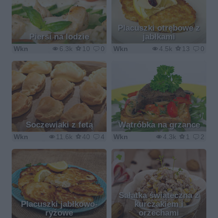
Placuszki otrębowe z
Piersi na lodzie
jabłkami
Wkn
6.3k
10
0
Wkn
4.5k
13
0
Soczewiaki z fetą
Wątróbka na grzance
Wkn
11.6k
40
4
Wkn
4.3k
1
2
Sałatka świąteczna z
Placuszki jabłkowo-
kurczakiem i
ryżowe
orzechami