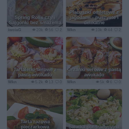
Placuszki omletowe z
Spring Rolls czyli
jagodami - puszyste i
Sajgonki bez smażenia
delikatne
iwciaG
20k
56
2
Wkn
10k
44
2
Tartaletki serowe z
Grzanki serowe z pastą
pastą awokado
awokado
Wkn
5.2k
13
0
Wkn
5k
6
0
Tarta razowa
pieczarkowa
Sałatka pół-tradycyjna