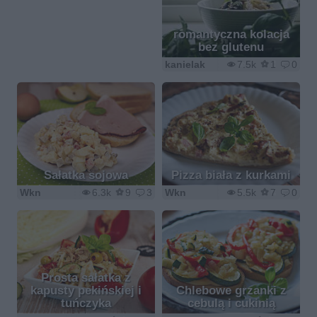
romantyczna kolacja
bez glutenu
kanielak
7.5k
1
0
Sałatka sojowa
Pizza biała z kurkami
Wkn
6.3k
9
3
Wkn
5.5k
7
0
Prosta sałatka z
kapusty pekińskiej i
Chlebowe grzanki z
tuńczyka
cebulą i cukinią