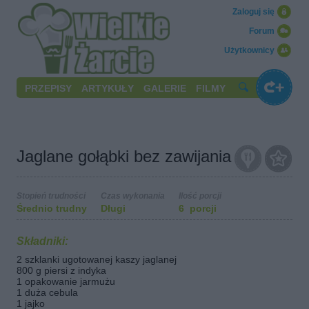
Zaloguj się
Forum
Użytkownicy
PRZEPISY
ARTYKUŁY
GALERIE
FILMY
Jaglane gołąbki bez zawijania
Stopień trudności
Czas wykonania
Ilość porcji
Średnio trudny
Długi
6 porcji
Składniki:
2 szklanki ugotowanej kaszy jaglanej
800 g piersi z indyka
1 opakowanie jarmużu
1 duża cebula
1 jajko