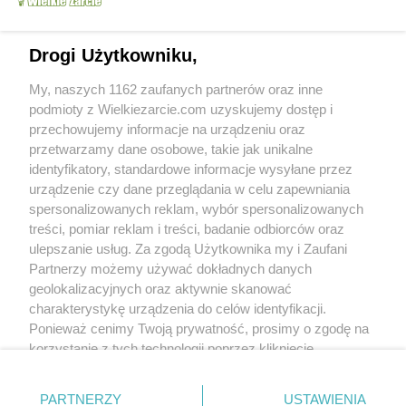
Drogi Użytkowniku,
Grupy:
Mięso
Drób
Ryże i kasze
My, naszych 1162 zaufanych partnerów oraz inne
Tagi:
jarmuz
jednigarnkowe
kasza jaglana
obiad
więcej tagów
podmioty z Wielkiezarcie.com uzyskujemy dostęp i
przechowujemy informacje na urządzeniu oraz
przetwarzamy dane osobowe, takie jak unikalne
Zobacz wszystkie komentarze (
2
)
identyfikatory, standardowe informacje wysyłane przez
fidrygalka
(2017-03-04 00:00)
urządzenie czy dane przeglądania w celu zapewniania
"Ugotować kaszę jaglaną wg tego przepisu" -
spersonalizowanych reklam, wybór spersonalizowanych
tzn wg jakiego przepisu? Pewnie miał być
odnośnik lub przekierowanie ale zabrakło.
treści, pomiar reklam i treści, badanie odbiorców oraz
Uzupełnij proszę bo zaciekawił mnie Twój
ulepszanie usług. Za zgodą Użytkownika my i Zaufani
przepis a że nigdy nie gotowałam jaglanej to
Partnerzy możemy używać dokładnych danych
zwróciłam uwagę właśnie na to!
geolokalizacyjnych oraz aktywnie skanować
charakterystykę urządzenia do celów identyfikacji.
jarwrze9
(2017-03-04 08:53)
Ponieważ cenimy Twoją prywatność, prosimy o zgodę na
Witam ugotować kaszę wg przepisu z
opakowania kaszy jaglanej.
korzystanie z tych technologii poprzez kliknięcie
„Akceptuję”. Zgoda jest dobrowolna i zawsze możesz ją
Skomentuj
zmienić/wycofać klikając przycisk ustawień prywatności
PARTNERZY
USTAWIENIA