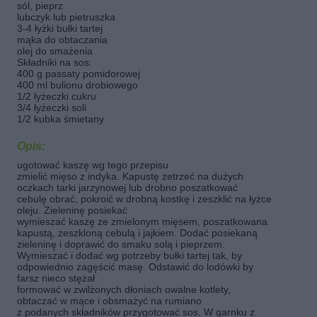
sól, pieprz
lubczyk lub pietruszka
3-4 łyżki bułki tartej
mąka do obtaczania
olej do smażenia
Składniki na sos:
400 g passaty pomidorowej
400 ml bulionu drobiowego
1/2 łyżeczki cukru
3/4 łyżeczki soli
1/2 kubka śmietany
Opis:
ugotować kaszę wg tego przepisu
zmielić mięso z indyka. Kapustę zetrzeć na dużych
oczkach tarki jarzynowej lub drobno poszatkować
cebulę obrać, pokroić w drobną kostkę i zeszklić na łyżce
oleju. Zieleninę posiekać
wymieszać kaszę ze zmielonym mięsem, poszatkowana
kapustą, zeszkloną cebulą i jajkiem. Dodać posiekaną
zieleninę i doprawić do smaku solą i pieprzem.
Wymieszać i dodać wg potrzeby bułki tartej tak, by
odpowiednio zagęścić masę. Odstawić do lodówki by
farsz nieco stężał
formować w zwilżonych dłoniach owalne kotlety,
obtaczać w mące i obsmażyć na rumiano
z podanych składników przygotować sos. W garnku z