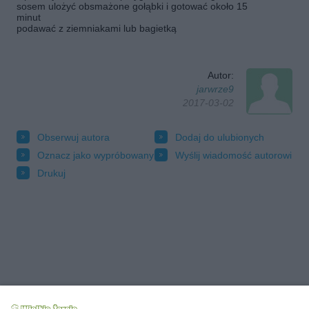
sosem ulożyć obsmażone gołąbki i gotować około 15
minut
podawać z ziemniakami lub bagietką
Autor:
jarwrze9
2017-03-02
Obserwuj autora
Dodaj do ulubionych
Oznacz jako wypróbowany
Wyślij wiadomość autorowi
Drukuj