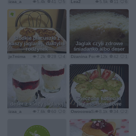
izaa_a
5.4k
41
5
Lea2
5.5k
11
6
Słodkie placuszki z
kaszy jaglanej, daktyli i
Jaglak czyli zdrowe
rodzynek
śniadanko albo deser
je7mima
7.2k
28
4
Dżanina Fonda
12k
42
1
Pieczone kotleciki
deser z kaszy jaglanej
jaglano-brokułowe
izaa_a
7.6k
60
0
OwocowaSałateczka
8.1k
34
2