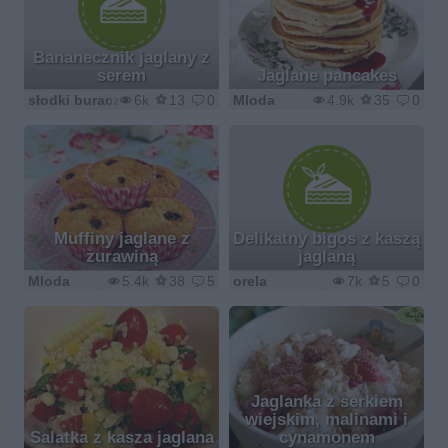
Bananecznik jaglany z
serem
Jaglane pancakes
słodki buraczek
6k
13
0
Mloda
4.9k
35
0
Muffiny jaglane z
Delikatny bigos z kaszą
żurawiną
jaglaną
Mloda
5.4k
38
5
orela
7k
5
0
Jaglanka z serkiem
wiejskim, malinami i
Salatka z kasza jaglana
cynamonem