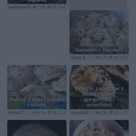
mariolan76
7.8k
43
4
Kasza jaglana z
bananem i ziarnami
Anna Z
6.7k
45
4
Gruszki zapiekane z
kaszą jaglaną,
Pierogi z kaszą jaglaną
gorgonzolą i
i serem
orzechami
Anna Z
5.7k
55
2
olusia23
5.9k
29
0