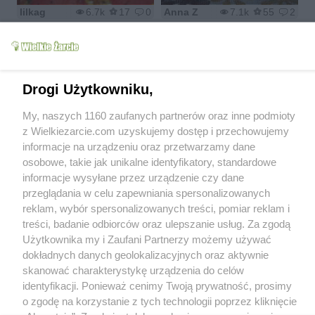
lilkag
6.7k
17
0
Anna Z
7.1k
55
2
Papka brokułowa z
Drogi Użytkowniku,
kaszą jaglaną i
mięskiem po 6
średniowieczna kasza
My, naszych 1160 zaufanych partnerów oraz inne podmioty
miesiącu
czeladzi
z Wielkiezarcie.com uzyskujemy dostęp i przechowujemy
Mloda
6.6k
20
0
crizz
10.9k
28
5
informacje na urządzeniu oraz przetwarzamy dane
osobowe, takie jak unikalne identyfikatory, standardowe
informacje wysyłane przez urządzenie czy dane
przeglądania w celu zapewniania spersonalizowanych
reklam, wybór spersonalizowanych treści, pomiar reklam i
treści, badanie odbiorców oraz ulepszanie usług. Za zgodą
Świąteczny deser
Kasza jaglana na
Użytkownika my i Zaufani Partnerzy możemy używać
jaglany dla Izeczki.
dietetyczne śniadanko
dokładnych danych geolokalizacyjnych oraz aktywnie
msewka
6.2k
23
0
renataz36
53.7k
283
14
skanować charakterystykę urządzenia do celów
identyfikacji. Ponieważ cenimy Twoją prywatność, prosimy
o zgodę na korzystanie z tych technologii poprzez kliknięcie
1
2
>