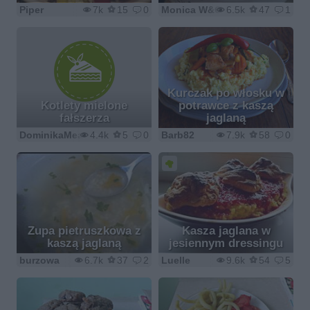
Piper
7k
15
0
Monica W&O
6.5k
47
1
Kurczak po włosku w
Kotlety mielone
potrawce z kaszą
fałszerza
jaglaną
DominikaMeamanu
4.4k
5
0
Barb82
7.9k
58
0
Zupa pietruszkowa z
Kasza jaglana w
kaszą jaglaną
jesiennym dressingu
burzowa
6.7k
37
2
Luelle
9.6k
54
5