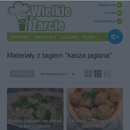
Zaloguj się
Forum
Użytkownicy
PRZEPISY
ARTYKUŁY
GALERIE
FILMY
Materiały z tagiem "kasza jaglana"
Polecane
od najnowszych
Kasza jaglana na obiad
Kluski "Okrąglaczki
z kurczakiem
warzywne"