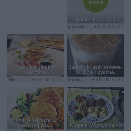
Naleśniki jaglane
jarwrze9
3.3k
2
0
Placuszki jaglane
Jagielniki szarlotkowe-
puszyste
zdrowe i pyszne.
Wkn
5.4k
25
4
Mońcia
8.5k
44
6
kotlety jajeczne z
kaszą jaglaną…
Klopsiki Wymyślne :-)