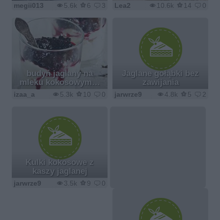
megii013
5.6k
6
3
Lea2
10.6k
14
0
budyń jaglany na
Jaglane gołąbki bez
mleku kokosowym…
zawijania
izaa_a
5.3k
10
0
jarwrze9
4.8k
5
2
Kulki kokosowe z
kaszy jaglanej
jarwrze9
3.5k
9
0