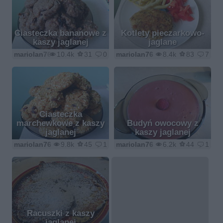
Ciasteczka bananowe z
Kotlety pieczarkowo-
kaszy jaglanej
jaglane
mariolan76
10.4k
31
0
mariolan76
8.4k
83
7
Ciasteczka
marchewkowe z kaszy
Budyń owocowy z
jaglanej
kaszy jaglanej
mariolan76
9.8k
45
1
mariolan76
6.2k
44
1
Racuszki z kaszy
jaglanej