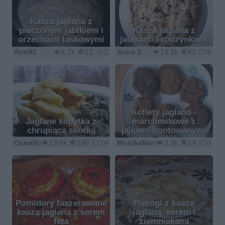
Kasza jaglana z
pieczonym jabłkiem i
Kasza jaglana z
orzechami laskowymi
jabłkami i rodzynkami
Ann93
4.7k
22
2
Anna Z
13.1k
82
5
Kotlety jaglano -
Jaglane kopytka z
marchewkowe z
chrupiącą skórką
jajkami ugotowanymi
OstraNaSłodko
13.6k
160
14
MonikaMariolka
3.3k
14
0
Pomidory faszerowane
Pierogi z kaszą
kaszą jaglaną z serem
jaglaną, serem i
feta
ziemniakami