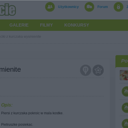
Użytkownicy
Forum
GALERIE
FILMY
KONKURSY
eciki z kurczaka wysmienite
Po
mienite
Opis:
Piersi z kurczaka pokroic w mala kostke.
Pietruszke posiekac.