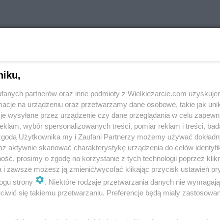
niku,
fanych partnerów oraz inne podmioty z Wielkiezarcie.com uzyskuje
cje na urządzeniu oraz przetwarzamy dane osobowe, takie jak unika
je wysyłane przez urządzenie czy dane przeglądania w celu zapewn
klam, wybór spersonalizowanych treści, pomiar reklam i treści, bad
 zgodą Użytkownika my i Zaufani Partnerzy możemy używać dokład
az aktywnie skanować charakterystykę urządzenia do celów identyfi
ść, prosimy o zgodę na korzystanie z tych technologii poprzez klikn
a i zawsze możesz ją zmienić/wycofać klikając przycisk ustawień pr
ogu strony
. Niektóre rodzaje przetwarzania danych nie wymagaj
iwić się takiemu przetwarzaniu. Preferencje będą miały zastosowania