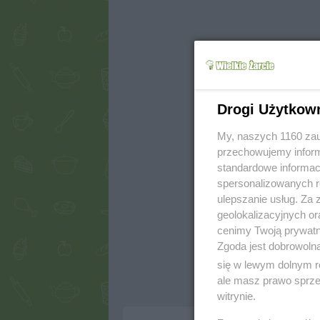
Drogi Użytkow
My, naszych 1160 zau
przechowujemy informa
standardowe informac
spersonalizowanych re
ulepszanie usług. Za
geolokalizacyjnych or
cenimy Twoją prywatno
Zgoda jest dobrowoln
się w lewym dolnym r
ale masz prawo sprzec
witrynie.