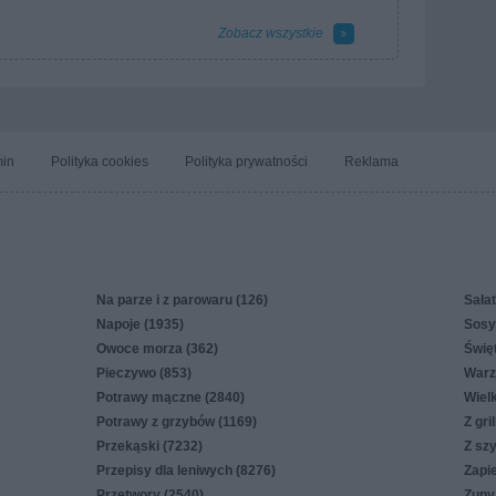
Zobacz wszystkie
in
Polityka cookies
Polityka prywatności
Reklama
Na parze i z parowaru (126)
Sałat
Napoje (1935)
Sosy,
Owoce morza (362)
Świę
Pieczywo (853)
Warz
Potrawy mączne (2840)
Wiel
Potrawy z grzybów (1169)
Z gri
Przekąski (7232)
Z sz
Przepisy dla leniwych (8276)
Zapi
Przetwory (2540)
Zupy