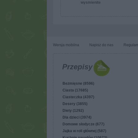
wysmienite
Wersja mobilna
Napisz do nas
Regulam
Przepisy
Bezmięsne (8596)
Ciasta (17685)
Ciasteczka (4397)
Desery (3855)
Diety (1292)
Dla dzieci (3974)
Domowe słodycze (677)
Jajka w roli głównej (587)
Kuchnie narodów (10673)