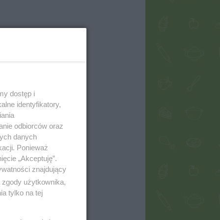
my dostęp i
lne identyfikatory,
iania
anie odbiorców oraz
nych danych
kacji. Ponieważ
ięcie „Akceptuję”.
ywatności znajdujący
ą zgody użytkownika,
 tylko na tej