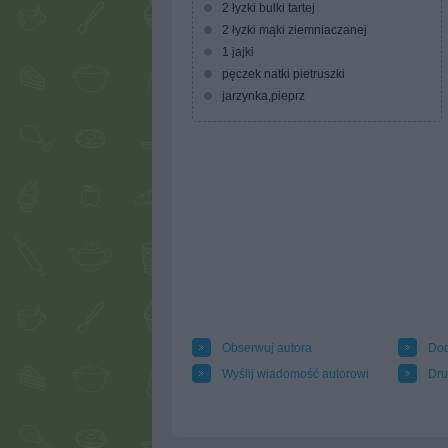
2 łyzki bulki tartej
2 łyzki mąki ziemniaczanej
1 jajki
pęczek natki pietruszki
jarzynka,pieprz
Obserwuj autora
Dod
Wyślij wiadomość autorowi
Dru