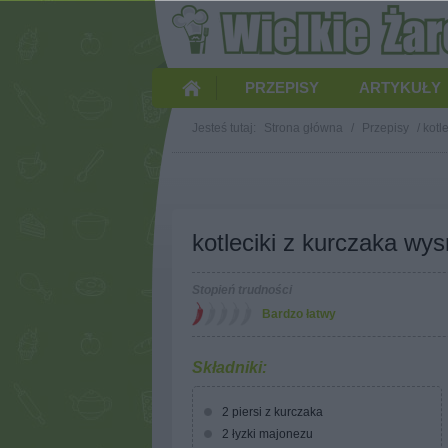
PRZEPISY
ARTYKUŁY
Jesteś tutaj:
Strona główna
/
Przepisy
/
kotl
kotleciki z kurczaka wys
Stopień trudności
Bardzo łatwy
Składniki:
2 piersi z kurczaka
2 łyzki majonezu