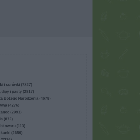
ki i surówki (7827)
 dipy i pasty (2817)
ta Bożego Narodzenia (4678)
ywa (4276)
kanoc (2993)
lla (832)
ybkowaru (113)
ekanki (2659)
 (3276)