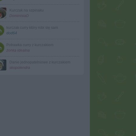
Kurczak na szpinaku
DominisiaD
kurczak curry który robi się sam
dod64
Potrawka curry z kurczakiem
żonka idealna
Danie jednopatelniowe z kurczakiem
skopolendra