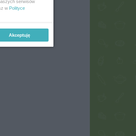
 naszych serwisów
esz w
Polityce
Akceptuję