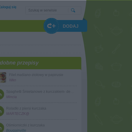
Zaloguj się
DODAJ
dobne przepisy
Filet maślano-ziołowy w papirusie
Wkn
Spaghetti Śmietanowe z kurczakiem- delikatne, PYSZNE
Mincia
Roladki z piersi kurczaka
MARTECZK@
Ośmiorniczki z kurczaka
Bougainville