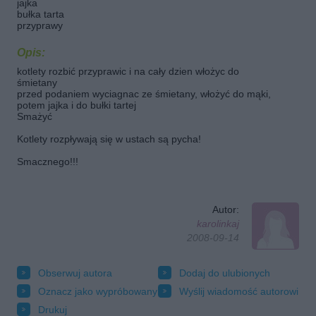
jajka
bułka tarta
przyprawy
Opis:
kotlety rozbić przyprawic i na cały dzien włożyc do
śmietany
przed podaniem wyciagnac ze śmietany, włożyć do mąki,
potem jajka i do bułki tartej
Smażyć
Kotlety rozpływają się w ustach są pycha!
Smacznego!!!
Autor:
karolinkaj
2008-09-14
Obserwuj autora
Dodaj do ulubionych
Oznacz jako wypróbowany
Wyślij wiadomość autorowi
Drukuj