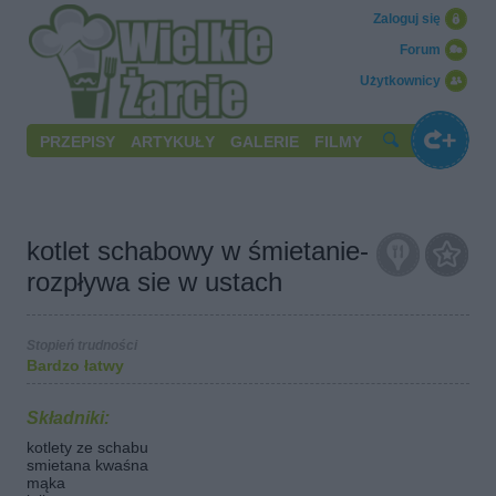
Zaloguj się
Forum
Użytkownicy
PRZEPISY
ARTYKUŁY
GALERIE
FILMY
kotlet schabowy w śmietanie-
rozpływa sie w ustach
Stopień trudności
Bardzo łatwy
Składniki:
kotlety ze schabu
smietana kwaśna
mąka