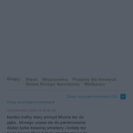
Grupy:
Mięso
Wieprzowina
Przepisy dla leniwych
Święta Bożego Narodzenia
Wielkanoc
Zobacz wszystkie komentarze (
21
)
Pokaż wcześniejsze komentarze
skopolendra
(2009-01-09 08:42)
bardzo trafny stary pomysl.Mozna tez do
jajka , ktorego uzywa sie do panierowania
dodac lyzke kwasnej smietany i kotlety tez