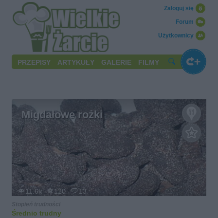
Zaloguj się
Forum
Użytkownicy
PRZEPISY
ARTYKUŁY
GALERIE
FILMY
Migdałowe rożki
11.6k
120
13
Stopień trudności
Średnio trudny