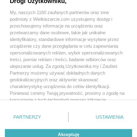
Drogi Użytkowniku,
Olek
(2014-12-27 20:38)
Na zdjęciu przed i po obtoczeniu w kakao.
My, naszych 1160 zaufanych partnerów oraz inne
Szczerze, to bardziej smakują mi te przed;)
podmioty z Wielkiezarcie.com uzyskujemy dostęp i
przechowujemy informacje na urządzeniu oraz
przetwarzamy dane osobowe, takie jak unikalne
identyfikatory, standardowe informacje wysyłane przez
urządzenie czy dane przeglądania w celu zapewniania
spersonalizowanych reklam, wybór spersonalizowanych
treści, pomiar reklam i treści, badanie odbiorców oraz
basia19
(2014-12-28 10:33)
ulepszanie usług. Za zgodą Użytkownika my i Zaufani
Bo te rogaliki trzeba obtaczać w cukrze jak są
Partnerzy możemy używać dokładnych danych
gorące.
geolokalizacyjnych oraz aktywnie skanować
charakterystykę urządzenia do celów identyfikacji.
Olek
(2014-12-28 11:57)
Ponieważ cenimy Twoją prywatność, prosimy o zgodę na
I tak też zrobiłam, ale smakują mi te bez
"otoczki";)
korzystanie z tych technologii poprzez kliknięcie
„Akceptuję”. Zgoda jest dobrowolna i zawsze możesz ją
Skomentuj
zmienić/wycofać klikając przycisk ustawień prywatności
PARTNERZY
USTAWIENIA
znajdujący się w lewym dolnym rogu strony
. Niektóre
rodzaje przetwarzania danych nie wymagają zgody
Wersja mobilna
Napisz do nas
Regulamin
Akceptuję
użytkownika, ale masz prawo sprzeciwić się takiemu