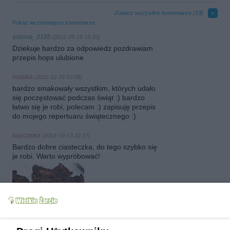
Zobacz wszystkie komentarze (
13
)
Pokaż wcześniejsze komentarze
asiunia_0185
(2011-09-19 16:33)
Dziekuje bardzo za odpowiedz pozdrawiam
przepis hops ulubione
mabika
(2011-12-29 10:58)
bardzo smakowały wszystkim, których udało
się poczęstować podczas świąt :) bardzo
łatwo się je robi, polecam :) zapisuję przepis
do mojego repertuaru świątecznego :)
kupczatka
(2014-10-13 22:17)
Bardzo dobre ciasteczka, do tego szybko się
je robi. Warto wypróbować!