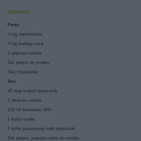
Składniki:
Farsz
½ kg ziemniaków
½ kg białego sera
1 większa cebula
Sól, pieprz do smaku
Olej rzepakowy
Sos
40 dag małych pieczarek
1 nieduża cebula
250 ml śmietanki 18%
1 łyżka masła
1 łyżka posiekanej natki pietruszki
Sól, pieprz, papryka ostra do smaku.