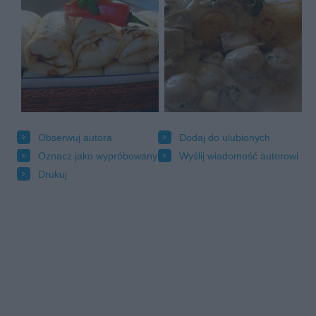
Obserwuj autora
Dodaj do ulubionych
Oznacz jako wypróbowany
Wyślij wiadomość autorowi
Drukuj