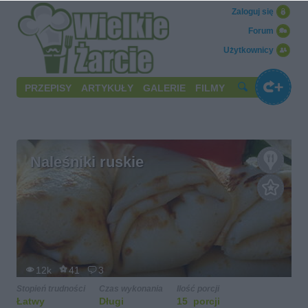
Zaloguj się
Forum
Użytkownicy
PRZEPISY
ARTYKUŁY
GALERIE
FILMY
Naleśniki ruskie
12k
41
3
Stopień trudności
Czas wykonania
Ilość porcji
Łatwy
Długi
15 porcji