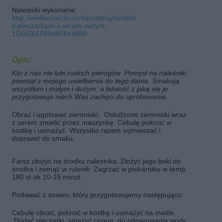
Naleśniki wykonanie:
http://wielkiezarcie.com/przepisy/krokiety-
z-pieczarkami-i-serem-zoltym-
1564566599482844600
Opis:
Kto z nas nie lubi ruskich pierogów Pomysł na naleśniki
powstał z mojego uwielbienia do tego dania. Smakują
wszystkim i małym i dużym, a łatwość z jaką się je
przygotowuje niech Was zachęci do spróbowania.
Obrać i ugotować ziemniaki.
Ostudzone ziemniaki wraz
z serem zmielić przez maszynkę. Cebulę pokroić w
kostkę i usmażyć. Wszystko razem wymieszać i
doprawić do smaku.
Farsz ułożyć na środku naleśnika. Złożyć jego boki do
środka i zwinąć w rulonik. Zagrzać w piekarniku w temp.
180 st ok 10-15 minut.
Podawać z sosem, który przygotowujemy następująco:
Cebulę obrać, pokroić w kostkę i usmażyć na maśle.
Dodać pieczarki, smażyć razem
do odparowania wody