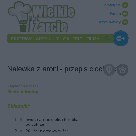
Zaloguj się
Forum
Użytkownicy
PRZEPISY
ARTYKUŁY
GALERIE
FILMY
Nalewka z aronii- przepis cioci Lilki
Stopień trudności
Średnio trudny
Składniki:
owoce aronii /pełna torebka
po cukrze /
20 liści z drzewa wiśni