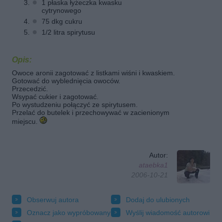
1 płaska łyżeczka kwasku
cytrynowego
75 dkg cukru
1/2 litra spirytusu
Opis:
Owoce aronii zagotować z listkami wiśni i kwaskiem.
Gotować do wyblednięcia owoców.
Przecedzić.
Wsypać cukier i zagotować.
Po wystudzeniu połączyć ze spirytusem.
Przelać do butelek i przechowywać w zacienionym
miejscu.
Autor:
ataebka1
2006-10-21
Obserwuj autora
Dodaj do ulubionych
Oznacz jako wypróbowany
Wyślij wiadomość autorowi