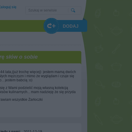
Zaloguj się
DODAJ
rę słów o sobie
44 lata,(już trochę więcej) jestem mamą dwóch
łych mężczyzn i mimo że wyglądam i czuje się
... jestem babcią :o)
się z Wami podzielić moją własną kolekcją
isów kulinarnych... mam nadzieję że się przyda
awiam wszystkie Żarłoczki
iedy z nami:
2011-12-19