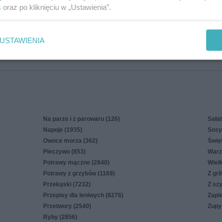
s
oraz po kliknięciu w „Ustawienia”.
więcej
USTAWIENIA
in
Polityka cookies
Polityka prywatności
Reklama
Na parze i z parowaru (126)
Sałat
Napoje (1935)
Sosy,
Owoce morza (362)
Świę
Pieczywo (853)
Warz
Potrawy mączne (2840)
Wiel
Potrawy z grzybów (1169)
Z gri
Przekąski (7232)
Z sz
Przepisy dla leniwych (8276)
Zapi
Przetwory (2540)
Zupy
Ryby (2856)