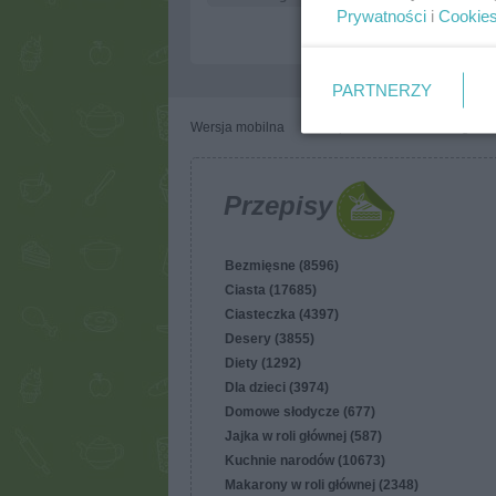
Prywatności
i
Cookie
PARTNERZY
Wersja mobilna
Napisz do nas
Regulam
Przepisy
Bezmięsne (8596)
Ciasta (17685)
Ciasteczka (4397)
Desery (3855)
Diety (1292)
Dla dzieci (3974)
Domowe słodycze (677)
Jajka w roli głównej (587)
Kuchnie narodów (10673)
Makarony w roli głównej (2348)