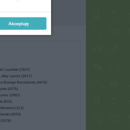
Akceptuję
ki i surówki (7827)
 dipy i pasty (2817)
ta Bożego Narodzenia (4678)
ywa (4276)
kanoc (2993)
lla (832)
ybkowaru (113)
ekanki (2659)
 (3276)