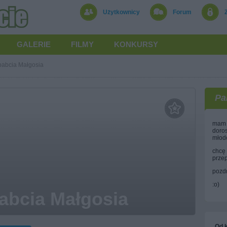
Użytkownicy
Forum
GALERIE
FILMY
KONKURSY
babcia Małgosia
Pa
mam 
doros
młodo
chcę 
przep
pozdr
:o)
abcia Małgosia
Od k