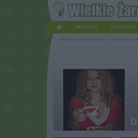
PRZEPISY
ARTYKUŁY
Jesteś tutaj:
Strona główna
/
Użytkownicy
/
b