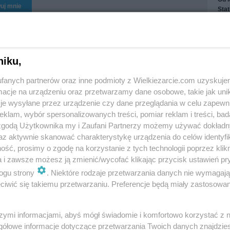
uj mnie
Stat
Wyp
Wys
Otr
niku,
Wyr
fanych partnerów oraz inne podmioty z Wielkiezarcie.com uzyskuje
Treś
Treś
cje na urządzeniu oraz przetwarzamy dane osobowe, takie jak unika
Obs
je wysyłane przez urządzenie czy dane przeglądania w celu zapewn
zinna zapiekanka
indyjski dhal wg babci
klam, wybór spersonalizowanych treści, pomiar reklam i treści, bad
babci Małgosi
Małgosi
 zgodą Użytkownika my i Zaufani Partnerzy możemy używać dokład
 Małgosia
8.8k
27
5
babcia Małgosia
4.6k
8
3
az aktywnie skanować charakterystykę urządzenia do celów identyfi
ść, prosimy o zgodę na korzystanie z tych technologii poprzez klikn
a i zawsze możesz ją zmienić/wycofać klikając przycisk ustawień pr
ogu strony
. Niektóre rodzaje przetwarzania danych nie wymagaj
iwić się takiemu przetwarzaniu. Preferencje będą miały zastosowania
b z żeliwnego gara
Leszkowy schab wg
szymi informacjami, abyś mógł świadomie i komfortowo korzystać z
g babci Małgosi
babci Małgosi
gółowe informacje dotyczące przetwarzania Twoich danych znajdzi
 Małgosia
8.8k
44
2
babcia Małgosia
17.2k
90
21