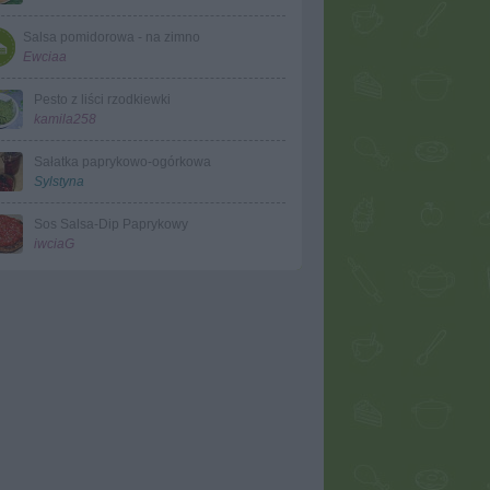
Salsa pomidorowa - na zimno
Ewciaa
Pesto z liści rzodkiewki
kamila258
Sałatka paprykowo-ogórkowa
Sylstyna
Sos Salsa-Dip Paprykowy
iwciaG