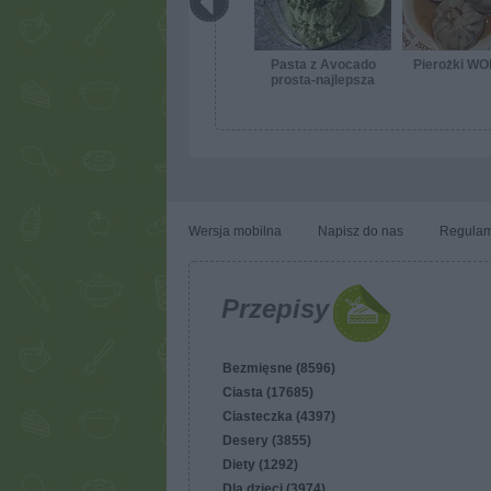
Pasta z Avocado
Pierożki W
prosta-najlepsza
Wersja mobilna
Napisz do nas
Regulam
Przepisy
Bezmięsne (8596)
Ciasta (17685)
Ciasteczka (4397)
Desery (3855)
Diety (1292)
Dla dzieci (3974)