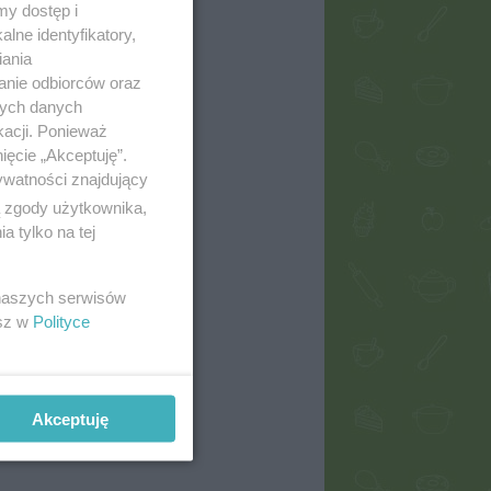
my dostęp i
lne identyfikatory,
iania
anie odbiorców oraz
nych danych
kacji. Ponieważ
ięcie „Akceptuję”.
ywatności znajdujący
ą zgody użytkownika,
 tylko na tej
 naszych serwisów
esz w
Polityce
Akceptuję