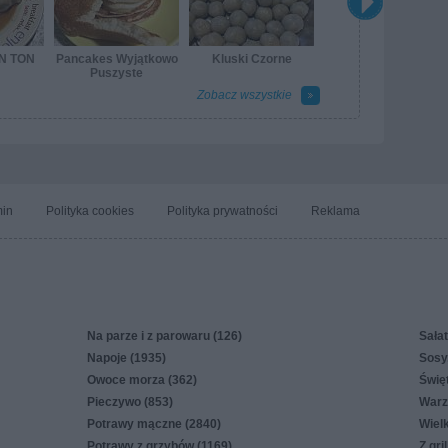
ON TON
Pancakes Wyjątkowo
Kluski Czorne
Puszyste
Zobacz wszystkie
in
Polityka cookies
Polityka prywatności
Reklama
Na parze i z parowaru (126)
Sałat
Napoje (1935)
Sosy,
Owoce morza (362)
Świę
Pieczywo (853)
Warz
Potrawy mączne (2840)
Wiel
Potrawy z grzybów (1169)
Z gri