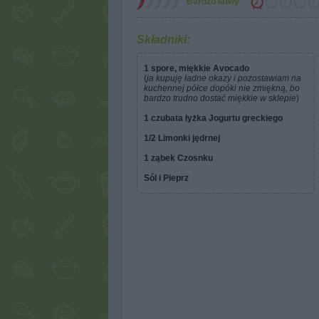
Bardzo łatwy
Składniki:
1 spore, miękkie Avocado
(
ja kupuję ładne okazy i pozostawiam na
kuchennej półce dopóki nie zmiękną, bo
bardzo trudno dostać miękkie w sklepie
)
1 czubata łyżka Jogurtu greckiego
1/2 Limonki jędrnej
1 ząbek Czosnku
Sól i Pieprz