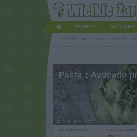
PRZEPISY
ARTYKUŁY
Jesteś tutaj:
Strona główna
/
Przepisy
/
Past
Pasta z Avocado pr
13.8k
24
2
Stopień trudności
Czas wykonania