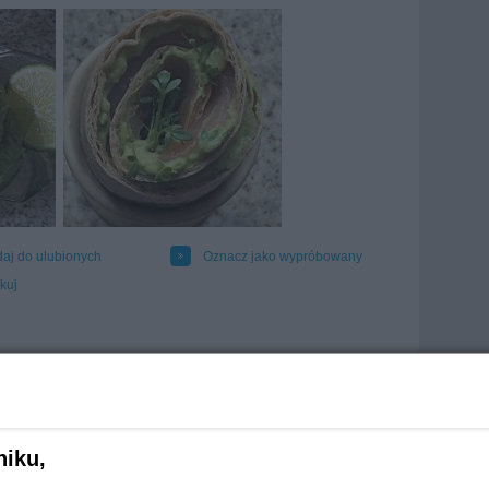
aj do ulubionych
Oznacz jako wypróbowany
kuj
niku,