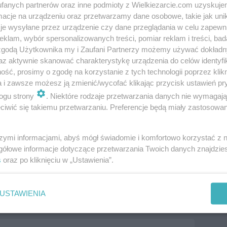
fanych partnerów oraz inne podmioty z Wielkiezarcie.com uzyskuje
cje na urządzeniu oraz przetwarzamy dane osobowe, takie jak unika
je wysyłane przez urządzenie czy dane przeglądania w celu zapewn
klam, wybór spersonalizowanych treści, pomiar reklam i treści, bad
 zgodą Użytkownika my i Zaufani Partnerzy możemy używać dokład
az aktywnie skanować charakterystykę urządzenia do celów identyfi
ść, prosimy o zgodę na korzystanie z tych technologii poprzez klikn
a i zawsze możesz ją zmienić/wycofać klikając przycisk ustawień pr
ogu strony
. Niektóre rodzaje przetwarzania danych nie wymagaj
iwić się takiemu przetwarzaniu. Preferencje będą miały zastosowania
szymi informacjami, abyś mógł świadomie i komfortowo korzystać z
gółowe informacje dotyczące przetwarzania Twoich danych znajdzi
s
oraz po kliknięciu w „Ustawienia”.
ki zimne
Przepisy dla leniwych
Sosy, dipy i pasty
dipy do warzyw
USTAWIENIA
pasta
tortilla
wrapy
więcej tagów