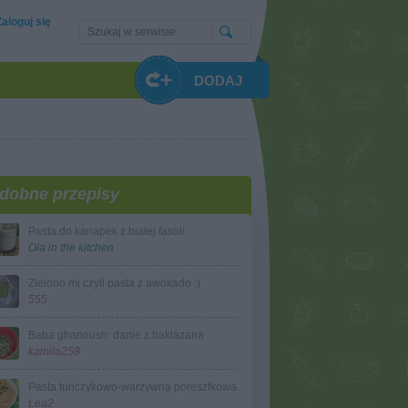
Zaloguj się
DODAJ
dobne przepisy
Pasta do kanapek z białej fasoli
Ola in the kitchen
Zielono mi czyli pasta z awokado :)
555
Baba ghanoush: danie z baklazana
kamila258
Pasta tuńczykowo-warzywna poresztkowa
Lea2