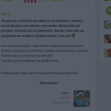
Krótki
4 porcje
Opis:
Ten pyszny prościuch sprawdzi się na kanapkach zamiast
masła lub jako samodzielne smarowidło. Wtedy polecam
posypać rzeżuchą lub szczypiorkiem. Bardzo smacznie się
prezentuje we wrapach różnego rodzaju. Polecam
Avocado przepołowić, wyjąć pestkę i wydrążyć łyżką ze skóry.
W misce rozgnieść je widelcem i szybko zetrzeć skórkę z połowy
limonki oraz wycisnąć sok na avocado.
Ugniatać razem widelcem na gładką masę.
Dodać jogurt, starty ząbek czosnku wymieszać i doprawić.
Smacznego:)
Autor:
iwciaG
2018-04-05