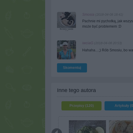
Smosia
(2018-04-08 18:41)
Pachnie mi pychotką, jak wszy
może być problemem :D
iwciaG
(2018-04-08 20:53)
Hahaha....;) Rób Smosiu, bo wa
Skomentuj
Inne tego autora
Przepisy (120)
Artykuły (0