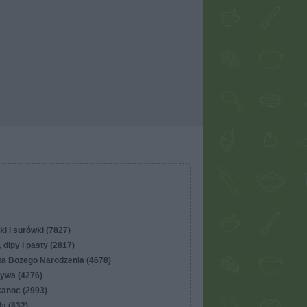
ki i surówki (7827)
 dipy i pasty (2817)
ta Bożego Narodzenia (4678)
ywa (4276)
kanoc (2993)
lla (832)