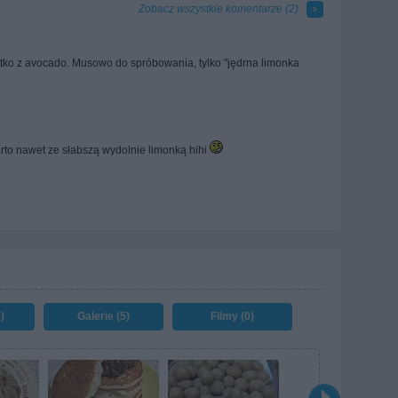
Zobacz wszystkie komentarze (
2
)
stko z avocado. Musowo do spróbowania, tylko "jędrna limonka
rto nawet ze słabszą wydolnie limonką hihi
)
Galerie (5)
Filmy (0)