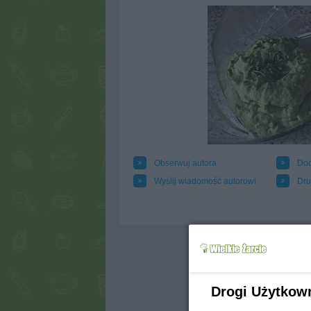
Obserwuj autora
Dod
Wyślij wiadomość autorowi
Dru
Drogi Użytkow