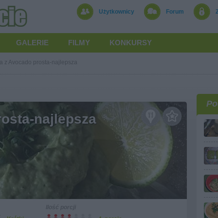
Użytkownicy
Forum
GALERIE
FILMY
KONKURSY
a z Avocado prosta-najlepsza
Po
osta-najlepsza
Ilość porcji