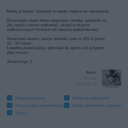
Miskę przykryć, odstawić w ciepłe miejsce do wyrastania.
Wyrośnięte ciasto lekko wygniatać chwilkę, podzielić na
2ie części i cienko wałkować, ułożyć w dużych
natłuszczonych formach lub blaszce piekarnikowej.
Smarować sosem, ułożyć dodatki i piec w 220 C przez
15 - 20 minut.
Łopatką unosić pizzę i pilnować by spodu nie przypiec
zbyt mocno.
Smacznego :)
Autor:
Smosia
2022-05-12
Obserwuj autora
Dodaj do ulubionych
Oznacz jako wypróbowany
Wyślij wiadomość autorowi
Drukuj