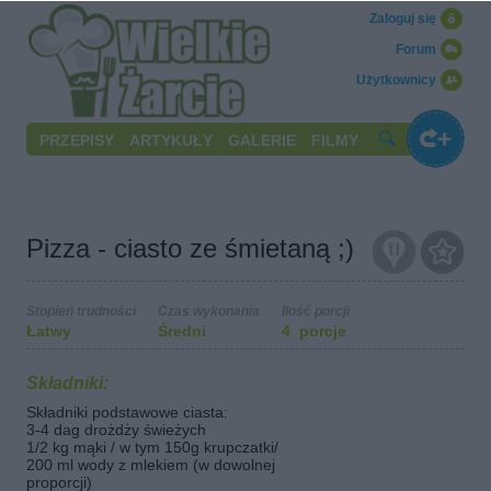
Zaloguj się
Forum
Użytkownicy
PRZEPISY
ARTYKUŁY
GALERIE
FILMY
Pizza - ciasto ze śmietaną ;)
Stopień trudności
Czas wykonania
Ilość porcji
Łatwy
Średni
4 porcje
Składniki:
Składniki podstawowe ciasta:
3-4 dag drożdży świeżych
1/2 kg mąki / w tym 150g krupczatki/
200 ml wody z mlekiem (w dowolnej
proporcji)