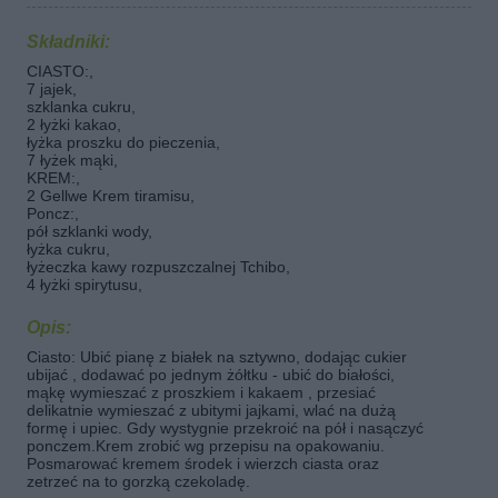
Składniki:
CIASTO:,
7 jajek,
szklanka cukru,
2 łyżki kakao,
łyżka proszku do pieczenia,
7 łyżek mąki,
KREM:,
2 Gellwe Krem tiramisu,
Poncz:,
pół szklanki wody,
łyżka cukru,
łyżeczka kawy rozpuszczalnej Tchibo,
4 łyżki spirytusu,
Opis:
Ciasto: Ubić pianę z białek na sztywno, dodając cukier
ubijać , dodawać po jednym żółtku - ubić do białości,
mąkę wymieszać z proszkiem i kakaem , przesiać
delikatnie wymieszać z ubitymi jajkami, wlać na dużą
formę i upiec. Gdy wystygnie przekroić na pół i nasączyć
ponczem.Krem zrobić wg przepisu na opakowaniu.
Posmarować kremem środek i wierzch ciasta oraz
zetrzeć na to gorzką czekoladę.