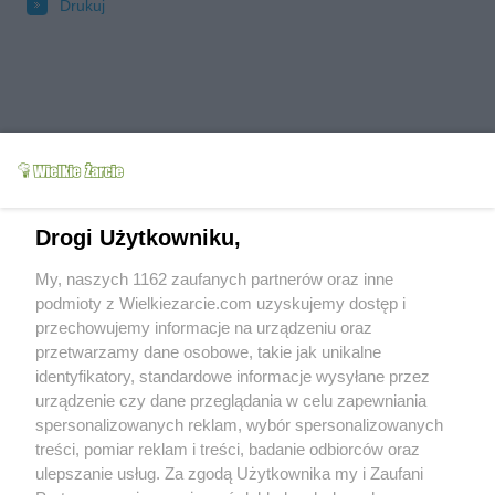
Drukuj
Drogi Użytkowniku,
My, naszych 1162 zaufanych partnerów oraz inne
podmioty z Wielkiezarcie.com uzyskujemy dostęp i
Grupy:
Ciasta
Ciasta warstwowe
przechowujemy informacje na urządzeniu oraz
Ciasta z kakao i czekoladą
przetwarzamy dane osobowe, takie jak unikalne
Tagi:
kawa
krem
placek
więcej tagów
identyfikatory, standardowe informacje wysyłane przez
urządzenie czy dane przeglądania w celu zapewniania
Zobacz wszystkie komentarze (
3
)
spersonalizowanych reklam, wybór spersonalizowanych
agniesiaz24
(2011-05-06 21:41)
treści, pomiar reklam i treści, badanie odbiorców oraz
A blaszka standardowa prostokatna?
ulepszanie usług. Za zgodą Użytkownika my i Zaufani