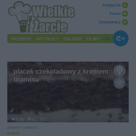
Zaloguj się
Forum
Użytkownicy
PRZEPISY
ARTYKUŁY
GALERIE
FILMY
placek czekoladowy z kremem
tiramisu
9.4k
61
3
Stopień trudności
Łatwy