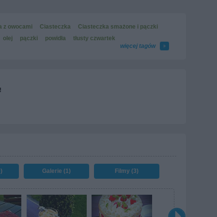
a z owocami
Ciasteczka
Ciasteczka smażone i pączki
olej
pączki
powidła
tłusty czwartek
więcej tagów
!
)
Galerie (1)
Filmy (3)