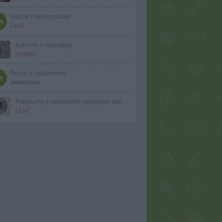
Placek z winogronami
Lea2
Bułeczki z czekoladą
onlyred
Pączki z nadzieniem
skowronek
Pampuchy z nadzieniem jagodowo-bananowym z sosem jagodowo-bananowym
Lea2