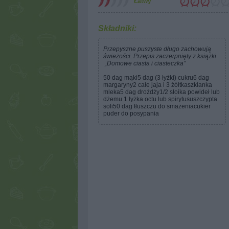
Łatwy
Składniki:
Przepyszne puszyste długo zachowują
świeżości. Przepis zaczerpnięty z książki
„Domowe ciasta i ciasteczka”
50 dag mąki5 dag (3 łyżki) cukru6 dag
margaryny2 całe jaja i 3 żółtkaszklanka
mleka5 dag drożdży1/2 słoika powideł lub
dżemu 1 łyżka octu lub spirytususzczypta
soli50 dag tłuszczu do smażeniacukier
puder do posypania