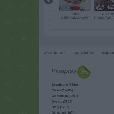
TORT
BISZKOP
AJERKONIAKOWY
TRUSKAWKAM
ŚMIETAN
GALRET
Wersja mobilna
Napisz do nas
Regulam
Przepisy
Bezmięsne (8596)
Ciasta (17685)
Ciasteczka (4397)
Desery (3855)
Diety (1292)
Dla dzieci (3974)