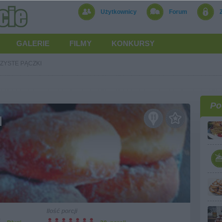
Użytkownicy
Forum
GALERIE
FILMY
KONKURSY
ZYSTE PĄCZKI
Po
I
Ilość porcji