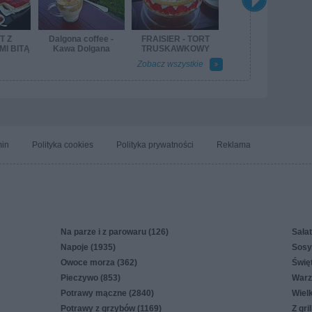
T Z
Dalgona coffee -
FRAISIER - TORT
I BITĄ
Kawa Dolgana
TRUSKAWKOWY
Ą I
Zobacz wszystkie
KĄ
in
Polityka cookies
Polityka prywatności
Reklama
Na parze i z parowaru (126)
Sałat
Napoje (1935)
Sosy,
Owoce morza (362)
Świę
Pieczywo (853)
Warz
Potrawy mączne (2840)
Wiel
Potrawy z grzybów (1169)
Z gri