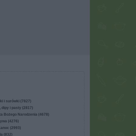
ki i surówki (7827)
 dipy i pasty (2817)
ta Bożego Narodzenia (4678)
ywa (4276)
kanoc (2993)
lla (832)