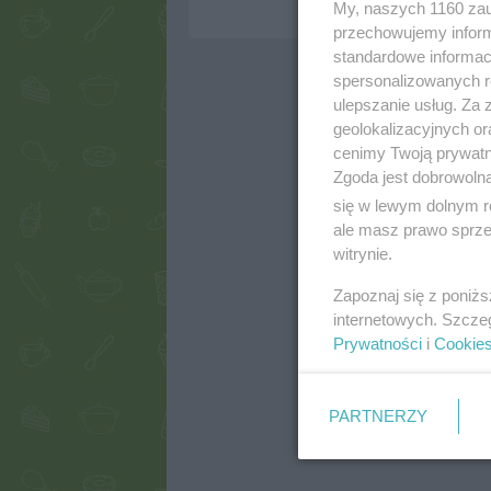
My, naszych 1160 zau
przechowujemy informa
standardowe informac
spersonalizowanych re
ulepszanie usług. Za
geolokalizacyjnych or
cenimy Twoją prywatno
Zgoda jest dobrowoln
się w lewym dolnym r
ale masz prawo sprzec
witrynie.
Zapoznaj się z poniż
internetowych. Szcze
Prywatności
i
Cookie
PARTNERZY