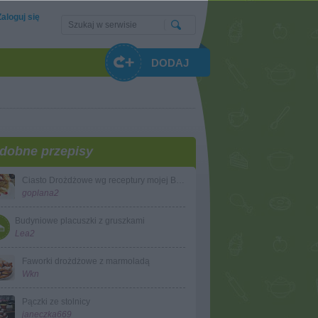
Zaloguj się
DODAJ
dobne przepisy
Ciasto Drożdżowe wg receptury mojej Babci
goplana2
Budyniowe placuszki z gruszkami
Lea2
Faworki drożdżowe z marmoladą
Wkn
Pączki ze stolnicy
janeczka669