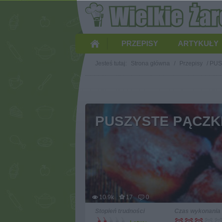
PRZEPISY
ARTYKUŁY
Jesteś tutaj:
Strona główna
/
Przepisy
/
PUS
PUSZYSTE PĄCZK
10.9k
17
0
Stopień trudności
Czas wykonania