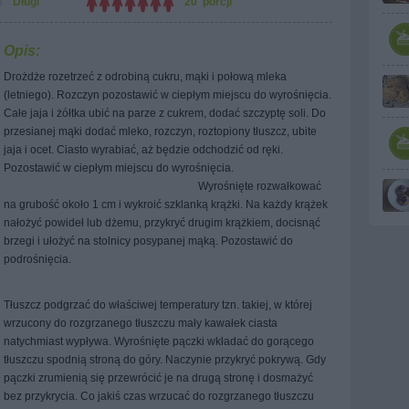
Długi
20 porcji
Opis:
Drożdże rozetrzeć z odrobiną cukru, mąki i połową mleka
(letniego). Rozczyn pozostawić w ciepłym miejscu do wyrośnięcia.
Całe jaja i żółtka ubić na parze z cukrem, dodać szczyptę soli. Do
przesianej mąki dodać mleko, rozczyn, roztopiony tłuszcz, ubite
jaja i ocet.
Ciasto wyrabiać, aż będzie odchodzić od ręki.
Pozostawić w ciepłym miejscu do wyrośnięcia.
Wyrośnięte rozwałkować
na grubość około 1 cm i wykroić szklanką krążki. Na każdy krążek
nałożyć powideł lub dżemu, przykryć drugim krążkiem, docisnąć
brzegi i ułożyć na stolnicy posypanej mąką. Pozostawić do
podrośnięcia.
Tłuszcz podgrzać do właściwej temperatury tzn. takiej, w której
wrzucony do rozgrzanego tłuszczu mały kawałek ciasta
natychmiast wypływa. Wyrośnięte pączki wkładać do gorącego
tłuszczu spodnią stroną do góry. Naczynie przykryć pokrywą. Gdy
pączki zrumienią się przewrócić je na drugą stronę i dosmażyć
bez przykrycia. Co jakiś czas wrzucać do rozgrzanego tłuszczu