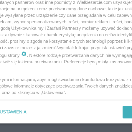
fanych partnerów oraz inne podmioty z Wielkiezarcie.com uzyskuje
cje na urządzeniu oraz przetwarzamy dane osobowe, takie jak unika
je wysyłane przez urządzenie czy dane przeglądania w celu zapewn
klam, wybór spersonalizowanych treści, pomiar reklam i treści, bad
 zgodą Użytkownika my i Zaufani Partnerzy możemy używać dokład
az aktywnie skanować charakterystykę urządzenia do celów identyfi
ść, prosimy o zgodę na korzystanie z tych technologii poprzez klikn
a i zawsze możesz ją zmienić/wycofać klikając przycisk ustawień pr
ogu strony
. Niektóre rodzaje przetwarzania danych nie wymagaj
iwić się takiemu przetwarzaniu. Preferencje będą miały zastosowania
szymi informacjami, abyś mógł świadomie i komfortowo korzystać z
gółowe informacje dotyczące przetwarzania Twoich danych znajdzi
s
oraz po kliknięciu w „Ustawienia”.
USTAWIENIA