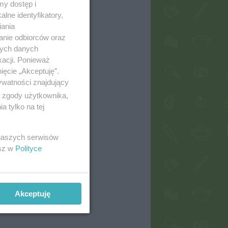
my dostęp i
lne identyfikatory,
iania
anie odbiorców oraz
nych danych
kacji. Ponieważ
ięcie „Akceptuję”.
ywatności znajdujący
ą zgody użytkownika,
 tylko na tej
 naszych serwisów
esz w
Polityce
Akceptuję