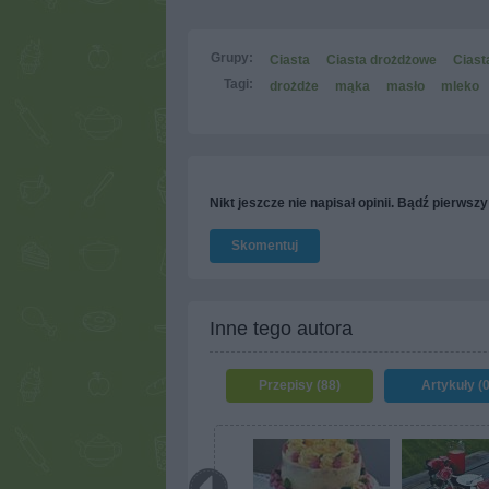
Grupy:
Ciasta
Ciasta drożdżowe
Ciast
Tagi:
drożdże
mąka
masło
mleko
Nikt jeszcze nie napisał opinii. Bądź pierwszy
Skomentuj
Inne tego autora
Przepisy (88)
Artykuły (0