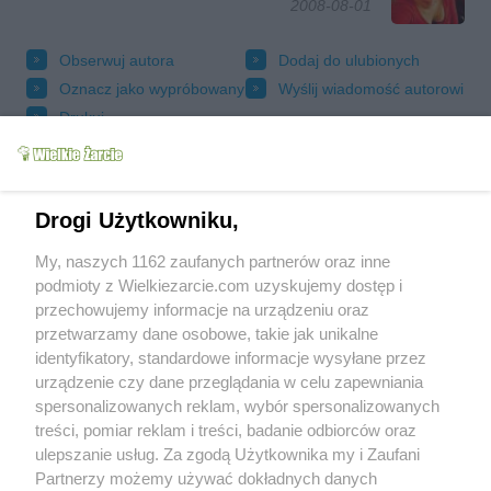
2008-08-01
Obserwuj autora
Dodaj do ulubionych
Oznacz jako wypróbowany
Wyślij wiadomość autorowi
Drukuj
Drogi Użytkowniku,
My, naszych 1162 zaufanych partnerów oraz inne
podmioty z Wielkiezarcie.com uzyskujemy dostęp i
przechowujemy informacje na urządzeniu oraz
przetwarzamy dane osobowe, takie jak unikalne
identyfikatory, standardowe informacje wysyłane przez
urządzenie czy dane przeglądania w celu zapewniania
spersonalizowanych reklam, wybór spersonalizowanych
Grupy:
Bezmięsne
Dla dzieci
powyżej 1-go roku
treści, pomiar reklam i treści, badanie odbiorców oraz
Kuchnie narodów
Kuchnia francuska
ulepszanie usług. Za zgodą Użytkownika my i Zaufani
Przekąski
Przepisy dla leniwych
Zapiekanki
Partnerzy możemy używać dokładnych danych
Tagi:
bulka
oliwa
pomidory ziola
ser zolty