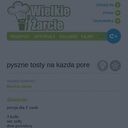
Zaloguj się
Forum
Użytkownicy
PRZEPISY
ARTYKUŁY
GALERIE
FILMY
pyszne tosty na kazda pore
Stopień trudności
Bardzo łatwy
Składniki:
porcja dla 2 osob
3 bulki
ser zolty
dwa pomidory