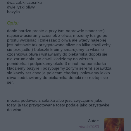
dwa zabki czosnku
dwie lyzki oliwy
bazylia
Opis:
danie bardzo proste a przy tym naprawde smaczne:)
najpierw ucieramy czosnek z oliwa, mozemy tez go po
prostu wycisnac i zmieszac z oliwa ale wtedy najlepiej
jest odstawic tak przygotowana oliwe na kilka chwil zeby
sie przejadlo:) buleczki kroimy smarujemy ta wlasnie
czosnkowa oliwa i wstawiamy do piekarnika dopoki sie
nie zarumienia. po chwili kladziemy na wierzch
pomidorka i podpiekamy okolo 3 minut, na pomidorka
kladziemy bazylie i posypujemy zoltym serem( sprawdza
sie kazdy ser choc ja polecam chedar). polewamy lekko
oliwa i odstawiamy do piekarnika dopoki nie roztopi sie
ser.
mozna podawac z salatka albo jesc zwyczjanie jako
tosty. ja tak przygotowane tosty podaje jako przystawke
do wina
Autor:
niunio1983