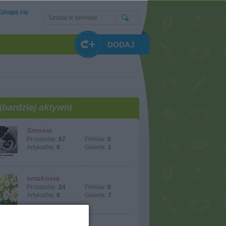
Zaloguj się
DODAJ
jbardziej aktywni
Smosia
Przepisów:
67
Filmów:
0
Artykułów:
0
Galerie:
1
smakosia
Przepisów:
24
Filmów:
0
Artykułów:
0
Galerie:
7