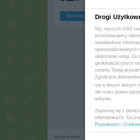
Drogi Użytkow
Skomentuj
My, naszych 1162 zau
przechowujemy informa
standardowe informac
spersonalizowanych re
ulepszanie usług. Za
geolokalizacyjnych or
cenimy Twoją prywatno
Zgoda jest dobrowoln
się w lewym dolnym r
ale masz prawo sprzec
witrynie.
Zapoznaj się z poniż
internetowych. Szcze
Prywatności
i
Cookie
Wersja mobilna
Napisz do nas
Regulam