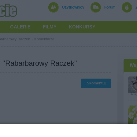
Użytkownicy
Forum
GALERIE
FILMY
KONKURSY
arbarowy Raczek
/
Komentarze
u "Rabarbarowy Raczek"
Na
Skomentuj
w":) Zwłaszcza ta masa z raczkami.