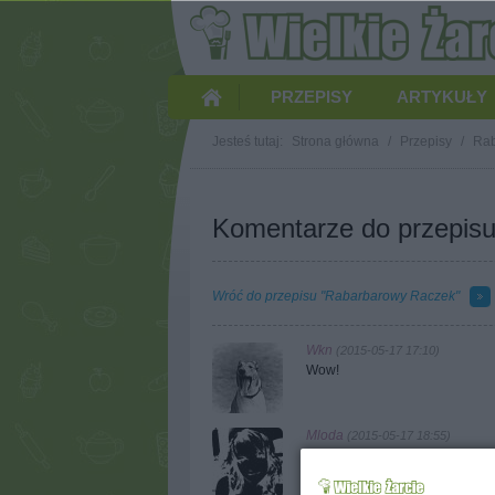
PRZEPISY
ARTYKUŁY
Jesteś tutaj:
Strona główna
/
Przepisy
/
Rab
Komentarze do przepis
Wróć do przepisu "Rabarbarowy Raczek"
Wkn
(2015-05-17 17:10)
Wow!
Mloda
(2015-05-17 18:55)
Dzięki Wkn!:) Smakowo też "wo