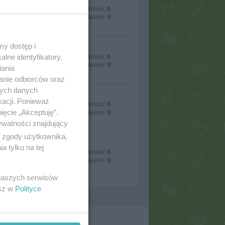
mania233
Przepisów:
84
Filmów:
0
Artykułów:
0
Galerie:
0
my dostęp i
goplana2
lne identyfikatory,
Przepisów:
29
Filmów:
0
Artykułów:
5
Galerie:
0
iania
anie odbiorców oraz
nych danych
ekkore
kacji. Ponieważ
Przepisów:
274
Filmów:
0
ięcie „Akceptuję”.
Artykułów:
7
Galerie:
0
ywatności znajdujący
ą zgody użytkownika,
gabigold
 tylko na tej
Przepisów:
10
Filmów:
0
Artykułów:
0
Galerie:
0
 naszych serwisów
esz w
Polityce