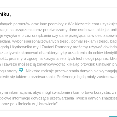
niku,
fanych partnerów oraz inne podmioty z Wielkiezarcie.com uzyskuje
cje na urządzeniu oraz przetwarzamy dane osobowe, takie jak unika
je wysyłane przez urządzenie czy dane przeglądania w celu zapewn
klam, wybór spersonalizowanych treści, pomiar reklam i treści, bad
 zgodą Użytkownika my i Zaufani Partnerzy możemy używać dokład
az aktywnie skanować charakterystykę urządzenia do celów identyfi
ść, prosimy o zgodę na korzystanie z tych technologii poprzez klikn
a i zawsze możesz ją zmienić/wycofać klikając przycisk ustawień pr
ogu strony
. Niektóre rodzaje przetwarzania danych nie wymagaj
iwić się takiemu przetwarzaniu. Preferencje będą miały zastosowania
szymi informacjami, abyś mógł świadomie i komfortowo korzystać z
gółowe informacje dotyczące przetwarzania Twoich danych znajdzi
s
oraz po kliknięciu w „Ustawienia”.
in
Polityka cookies
Polityka prywatności
Reklama