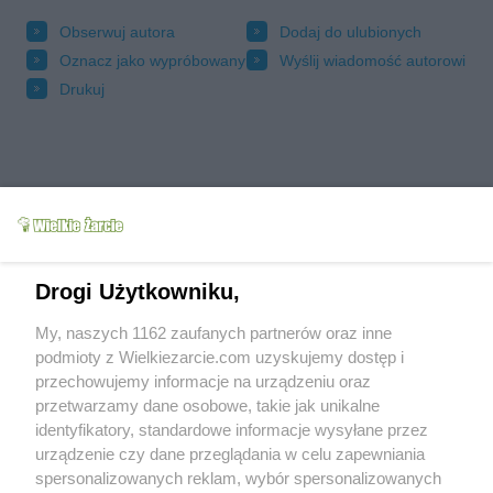
Obserwuj autora
Dodaj do ulubionych
Oznacz jako wypróbowany
Wyślij wiadomość autorowi
Drukuj
Drogi Użytkowniku,
My, naszych 1162 zaufanych partnerów oraz inne
podmioty z Wielkiezarcie.com uzyskujemy dostęp i
przechowujemy informacje na urządzeniu oraz
Grupy:
Ciasta
Ciasta warstwowe
Ciasta z owocami
przetwarzamy dane osobowe, takie jak unikalne
Tagi:
biszkopt
ciasto warstwowe
cukierki
identyfikatory, standardowe informacje wysyłane przez
czekolada
galaretka
kremówka
rabarbar
urządzenie czy dane przeglądania w celu zapewniania
raczki
więcej tagów
spersonalizowanych reklam, wybór spersonalizowanych