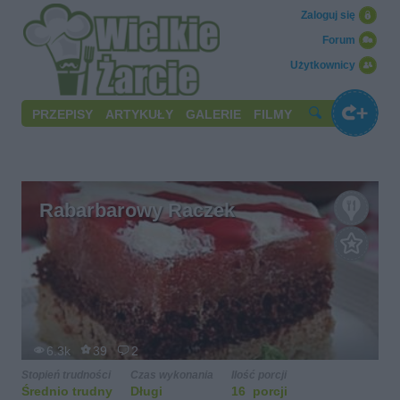
Zaloguj się
Forum
Użytkownicy
PRZEPISY
ARTYKUŁY
GALERIE
FILMY
Rabarbarowy Raczek
6.3k
39
2
Stopień trudności
Czas wykonania
Ilość porcji
Średnio trudny
Długi
16 porcji