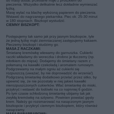
do masy dodać przesiane mąki z proszkiem do
pieczenia. Wszystko delikatnie lecz dokładnie wymieszać
łyżką.
Masę wylać na blachę wyłożoną papierem do pieczenia.
Wstawić do nagrzanego piekarnika. Piec ok. 25-30 minut
w 180 stopniach. Biszkopt wystudzić.
CIEMNY BISZKOPT:
Postępujemy tak samo jak przy jasnym biszkopcie, tyle
że jedną łyżkę mąki ziemniaczanej zastępujemy kakaem.
Pieczemy biszkopt i studzimy go.
MASA Z RACZKAMI:
Śmietanę kremówkę wlewamy do garnuszka. Cukierki
raczki wkładamy do woreczka i drobno je tłuczemy (np.
młotkiem do mięsa). Dodajemy do śmietany razem z
połamaną na kawałki czekoladą i aromatem rumowym.
Podgrzewamy na małym ogniu aż cukierki się
rozpuszczą (uważać, by nie doprowadzić do wrzenia!).
Podgrzaną śmietankę dodatkowo przelać przez sitko, by
upewnić się, że nie pozostały w niej jakieś kawałki
nierozpuszczonych cukierków. Wlać śmietankę do miski,
przykryć i wstawić do lodówki na co najmniej 6 godzin.
Po tym czasie schłodzoną śmietankę ubijamy tak jak
zwykłą kremówkę na sztywno. Powinien powstać gęsty
krem. Należy go rozsmarować na nasączonym jasnym
biszkopcie i przykryć ciemnym biszkoptem, który również
nasączamy.
MASA RABARBAROWA: