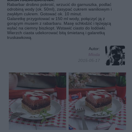
Rabarbar drobno pokroić, wrzucić do garnuszka, podlać
odrobiną wody (ok. 50ml), zasypać cukrem waniliowym i
zwykłym cukrem. Gotować ok. 10 minut.
Galaretkę przygotować w 150 ml wody, połączyć ją z
gorącym musem z rabarbaru. Masę schłodzić i tężejącą
wylać na ciemny biszkopt. Wstawić ciasto do lodówki.
Wierzch ciasta udekorować bitą śmietaną i galaretką
truskawkową.
Autor:
Mloda
2015-05-17