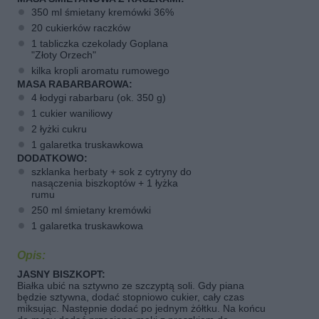
350 ml śmietany kremówki 36%
20 cukierków raczków
1 tabliczka czekolady Goplana
"Złoty Orzech"
kilka kropli aromatu rumowego
MASA RABARBAROWA:
4 łodygi rabarbaru (ok. 350 g)
1 cukier waniliowy
2 łyżki cukru
1 galaretka truskawkowa
DODATKOWO:
szklanka herbaty + sok z cytryny do
nasączenia biszkoptów + 1 łyżka
rumu
250 ml śmietany kremówki
1 galaretka truskawkowa
Opis:
JASNY BISZKOPT:
Białka ubić na sztywno ze szczyptą soli. Gdy piana
będzie sztywna, dodać stopniowo cukier, cały czas
miksując. Następnie dodać po jednym żółtku. Na końcu