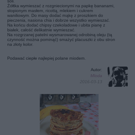
soli.
Żółtka wymieszać z rozgniecionymi na papkę bananami,
stopionym masłem, ricottą, mlekiem i cukrem
waniliowym. Do masy dodać mąkę z proszkiem do
pieczenia, nasiona chia i dobrze wszystko wymieszać.
Na końcu dodać chipsy czekoladowe i ubita pianę z
białek, całość delikatnie wymieszać.
Na rozgrzanej patelni wysmarowanej odrobiną oleju (tą
czynność można pominąć) smażyć placuszki z obu stron
na złoty kolor.
Podawać ciepłe najlepiej polane miodem.
Autor:
Mloda
2016-03-13