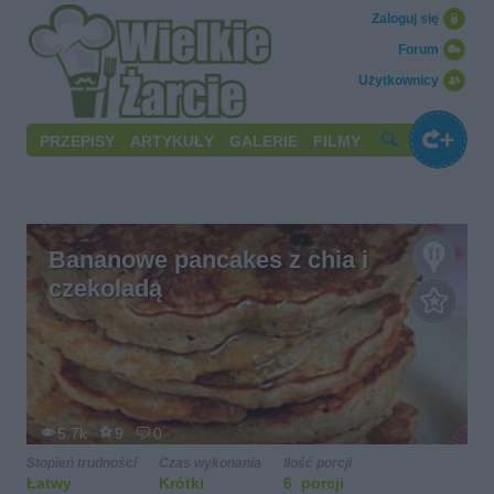
Zaloguj się
Forum
Użytkownicy
PRZEPISY
ARTYKUŁY
GALERIE
FILMY
Bananowe pancakes z chia i
czekoladą
5.7k
9
0
Stopień trudności
Czas wykonania
Ilość porcji
Łatwy
Krótki
6 porcji