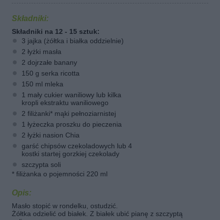
Składniki:
Składniki na 12 - 15 sztuk:
3 jajka (żółtka i białka oddzielnie)
2 łyżki masła
2 dojrzałe banany
150 g serka ricotta
150 ml mleka
1 mały cukier waniliowy lub kilka
kropli ekstraktu waniliowego
2 filiżanki* mąki pełnoziarnistej
1 łyżeczka proszku do pieczenia
2 łyżki nasion Chia
garść chipsów czekoladowych lub 4
kostki startej gorzkiej czekolady
szczypta soli
* filiżanka o pojemności 220 ml
Opis:
Masło stopić w rondelku, ostudzić.
Żółtka odzielić od białek. Z białek ubić pianę z szczyptą