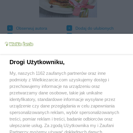
Obserwuj autora
Dodaj do ulubionych
Oznacz jako wypróbowany
Wyślij wiadomość autorowi
Drukuj
Drogi Użytkowniku,
My, naszych 1162 zaufanych partnerów oraz inne
podmioty z Wielkiezarcie.com uzyskujemy dostęp i
przechowujemy informacje na urządzeniu oraz
przetwarzamy dane osobowe, takie jak unikalne
identyfikatory, standardowe informacje wysyłane przez
urządzenie czy dane przeglądania w celu zapewniania
spersonalizowanych reklam, wybór spersonalizowanych
treści, pomiar reklam i treści, badanie odbiorców oraz
Grupy:
ulepszanie usług. Za zgodą Użytkownika my i Zaufani
Bezmięsne
Potrawy mączne
Placki i racuchy
Partnerzy możemy używać dokładnych danych
Tagi:
banan
chia
czekolada
pancakes
placki