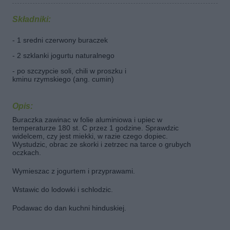
Składniki:
- 1 sredni czerwony buraczek
- 2 szklanki jogurtu naturalnego
- po szczypcie soli, chili w proszku i
kminu rzymskiego (ang. cumin)
Opis:
Buraczka zawinac w folie aluminiowa i upiec w
temperaturze 180 st. C przez 1 godzine. Sprawdzic
widelcem, czy jest miekki, w razie czego dopiec.
Wystudzic, obrac ze skorki i zetrzec na tarce o grubych
oczkach.
Wymieszac z jogurtem i przyprawami.
Wstawic do lodowki i schlodzic.
Podawac do dan kuchni hinduskiej.