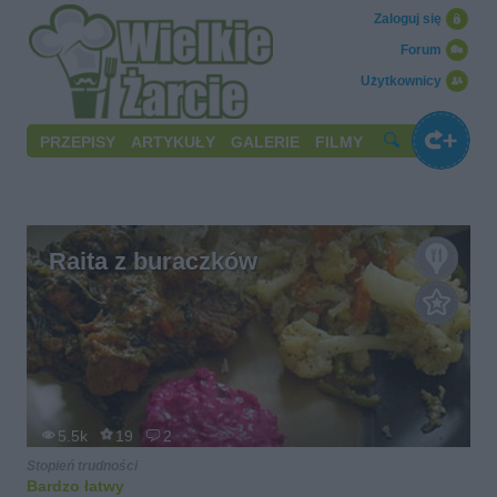
Zaloguj się
Forum
Użytkownicy
PRZEPISY
ARTYKUŁY
GALERIE
FILMY
Raita z buraczków
5.5k
19
2
Stopień trudności
Bardzo łatwy