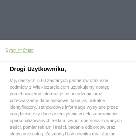
Grupy:
Bezmięsne
Jarskie
Wegańskie
Drogi Użytkowniku,
Wegetariańskie
Diety
Dla bezglutenowców
Dla diabetyków
Kuchnie narodów
My, naszych 1160 zaufanych partnerów oraz inne
Kuchnia indyjska
Przepisy dla leniwych
Warzywa
Warzywa zapiekane i pieczone
podmioty z Wielkiezarcie.com uzyskujemy dostęp i
Tagi:
buraczki
hinduska
jogurt
raita
przechowujemy informacje na urządzeniu oraz
więcej tagów
przetwarzamy dane osobowe, takie jak unikalne
identyfikatory, standardowe informacje wysyłane przez
Zobacz wszystkie komentarze (
2
)
urządzenie czy dane przeglądania w celu zapewniania
gabigold
spersonalizowanych reklam, wybór spersonalizowanych
(2014-06-17 07:19)
Kolorek aż przyciąga oko, dodaję do
treści, pomiar reklam i treści, badanie odbiorców oraz
ulubionych, chętnie wypróbuję.Myślę, że nie
ulepszanie usług. Za zgodą Użytkownika my i Zaufani