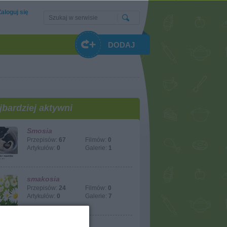
Zaloguj się
DODAJ
jbardziej aktywni
Smosia
Przepisów:
67
Filmów:
0
Artykułów:
0
Galerie:
1
smakosia
Przepisów:
24
Filmów:
0
Artykułów:
0
Galerie:
7