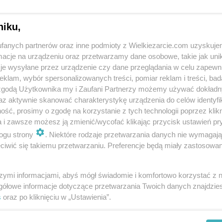
niku,
fanych partnerów oraz inne podmioty z Wielkiezarcie.com uzyskuje
cje na urządzeniu oraz przetwarzamy dane osobowe, takie jak unika
je wysyłane przez urządzenie czy dane przeglądania w celu zapewn
klam, wybór spersonalizowanych treści, pomiar reklam i treści, bad
 zgodą Użytkownika my i Zaufani Partnerzy możemy używać dokład
az aktywnie skanować charakterystykę urządzenia do celów identyfi
ść, prosimy o zgodę na korzystanie z tych technologii poprzez klikn
a i zawsze możesz ją zmienić/wycofać klikając przycisk ustawień pr
ogu strony
. Niektóre rodzaje przetwarzania danych nie wymagaj
iwić się takiemu przetwarzaniu. Preferencje będą miały zastosowania
szymi informacjami, abyś mógł świadomie i komfortowo korzystać z
gółowe informacje dotyczące przetwarzania Twoich danych znajdzi
s
oraz po kliknięciu w „Ustawienia”.
in
Polityka cookies
Polityka prywatności
Reklama