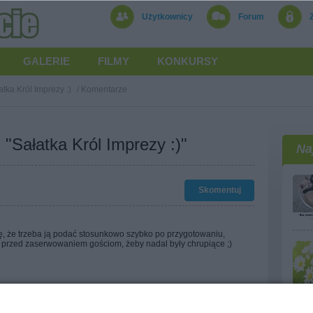
Użytkownicy
Forum
GALERIE
FILMY
KONKURSY
atka Król Imprezy :)
/
Komentarze
"Sałatka Król Imprezy :)"
Na
Skomentuj
ę, że trzeba ją podać stosunkowo szybko po przygotowaniu,
przed zaserwowaniem gościom, żeby nadal były chrupiące ;)
nie namiękną szybko.