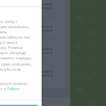
mania233
Przepisów:
84
Filmów:
0
Artykułów:
0
Galerie:
0
my dostęp i
goplana2
lne identyfikatory,
Przepisów:
29
Filmów:
0
Artykułów:
5
Galerie:
0
iania
anie odbiorców oraz
nych danych
ekkore
kacji. Ponieważ
Przepisów:
274
Filmów:
0
ięcie „Akceptuję”.
Artykułów:
7
Galerie:
0
ywatności znajdujący
ą zgody użytkownika,
gabigold
 tylko na tej
Przepisów:
10
Filmów:
0
Artykułów:
0
Galerie:
0
 naszych serwisów
esz w
Polityce