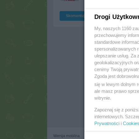
Drogi Użytkow
Skomentuj
My, naszych 1160 zau
przechowujemy informa
standardowe informac
spersonalizowanych re
ulepszanie usług. Za
geolokalizacyjnych or
cenimy Twoją prywatno
Zgoda jest dobrowoln
się w lewym dolnym r
ale masz prawo sprzec
witrynie.
Zapoznaj się z poniż
internetowych. Szcze
Prywatności
i
Cookie
Wersja mobilna
Napisz do nas
Regulam