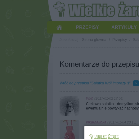
PRZEPISY
ARTYKUŁY
Jesteś tutaj:
Strona główna
/
Przepisy
/
Sał
Komentarze do przepisu 
Wróć do przepisu "Sałatka Król Imprezy :)"
Wkn
(2017-01-02 17:54)
Ciekawa sałatka - domyślam si
ewentualnie powtykać nachosy 
InkaMalinka
(2017-01-04 20:13)
Nachosy są dosyć twarde więc 