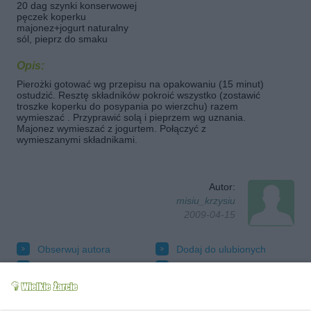
20 dag szynki konserwowej
pęczek koperku
majonez+jogurt naturalny
sól, pieprz do smaku
Opis:
Pierożki gotować wg przepisu na opakowaniu (15 minut)
ostudzić. Resztę składników pokroić wszystko (zostawić
troszke koperku do posypania po wierzchu) razem
wymieszać . Przyprawić solą i pieprzem wg uznania.
Majonez wymieszać z jogurtem. Połączyć z
wymieszanymi składnikami.
Autor:
misiu_krzysiu
2009-04-15
Obserwuj autora
Dodaj do ulubionych
Oznacz jako wypróbowany
Wyślij wiadomość autorowi
Drukuj