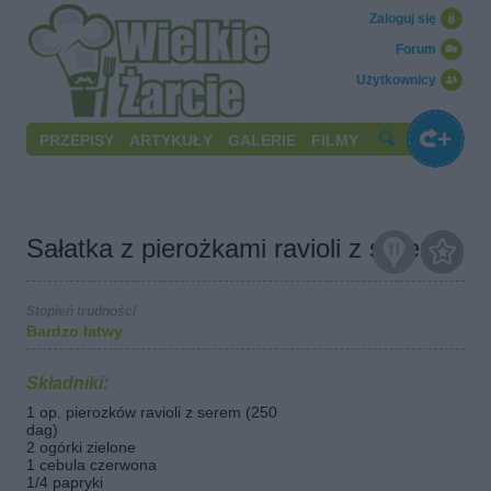
Zaloguj się
Forum
Użytkownicy
PRZEPISY
ARTYKUŁY
GALERIE
FILMY
Sałatka z pierożkami ravioli z serem
Stopień trudności
Bardzo łatwy
Składniki:
1 op. pierozków ravioli z serem (250
dag)
2 ogórki zielone
1 cebula czerwona
1/4 papryki