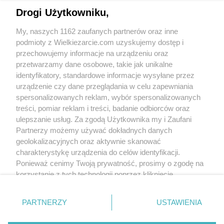
Drogi Użytkowniku,
My, naszych 1162 zaufanych partnerów oraz inne
podmioty z Wielkiezarcie.com uzyskujemy dostęp i
przechowujemy informacje na urządzeniu oraz
przetwarzamy dane osobowe, takie jak unikalne
identyfikatory, standardowe informacje wysyłane przez
urządzenie czy dane przeglądania w celu zapewniania
spersonalizowanych reklam, wybór spersonalizowanych
treści, pomiar reklam i treści, badanie odbiorców oraz
Grupy:
ulepszanie usług. Za zgodą Użytkownika my i Zaufani
Sałatki i surówki
Partnerzy możemy używać dokładnych danych
Tagi:
ogórek
ravioli
sałatka
ser
więcej tagów
geolokalizacyjnych oraz aktywnie skanować
charakterystykę urządzenia do celów identyfikacji.
Ponieważ cenimy Twoją prywatność, prosimy o zgodę na
Nikt jeszcze nie napisał opinii. Bądź pierwszy!
korzystanie z tych technologii poprzez kliknięcie
„Akceptuję”. Zgoda jest dobrowolna i zawsze możesz ją
Skomentuj
zmienić/wycofać klikając przycisk ustawień prywatności
PARTNERZY
USTAWIENIA
znajdujący się w lewym dolnym rogu strony
. Niektóre
rodzaje przetwarzania danych nie wymagają zgody