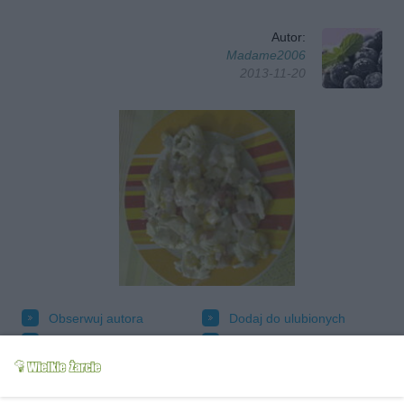
Autor:
Madame2006
2013-11-20
Obserwuj autora
Dodaj do ulubionych
Oznacz jako wypróbowany
Wyślij wiadomość autorowi
Drukuj