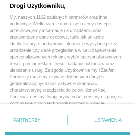
Drogi Użytkowniku,
My, naszych 1162 zaufanych partnerów oraz inne
podmioty z Wielkiezarcie.com uzyskujemy dostęp i
przechowujemy informacje na urządzeniu oraz
przetwarzamy dane osobowe, takie jak unikalne
identyfikatory, standardowe informacje wysyłane przez
urządzenie czy dane przeglądania w celu zapewniania
spersonalizowanych reklam, wybór spersonalizowanych
treści, pomiar reklam i treści, badanie odbiorców oraz
Grupy:
ulepszanie usług. Za zgodą Użytkownika my i Zaufani
Sałatki i surówki
Sałatki
Partnerzy możemy używać dokładnych danych
Tagi:
ananas
sałatka
tortellini
więcej tagów
geolokalizacyjnych oraz aktywnie skanować
charakterystykę urządzenia do celów identyfikacji.
Ponieważ cenimy Twoją prywatność, prosimy o zgodę na
Nikt jeszcze nie napisał opinii. Bądź pierwszy!
korzystanie z tych technologii poprzez kliknięcie
„Akceptuję”. Zgoda jest dobrowolna i zawsze możesz ją
Skomentuj
zmienić/wycofać klikając przycisk ustawień prywatności
PARTNERZY
USTAWIENIA
znajdujący się w lewym dolnym rogu strony
. Niektóre
rodzaje przetwarzania danych nie wymagają zgody