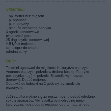
Składniki:
1 op. torttellini z mięsem
1 p. ananasa
1 p. kukurydzy
1 nieduża czerwona papryka
3 ogórki konserwowe
biała część pora
25 dag szynki konserwowej
4-5 łyżek majonezu
sól, pieprz do smaku
odroina curry
Opis:
Tortellini ugotować do miękkości.Kukurydzę osączyć.
Ananasa osączyć i pokroić w drobna kostkę. Paprykę,
por, szynkę i ogórki pokroić. Składniki wymieszać,
doprawić. Dodać majonez.
Odstawić do lodówki na 2 godziny, by smaki się
przegryzły.
Jeśli sałatka wydaje się za gęsta, można dodać odrobinę
soku z ananasów. Aby sałatka była odrobinę mniej
kaloryczna, moża dodać gęstego jogurtu naturalnego.