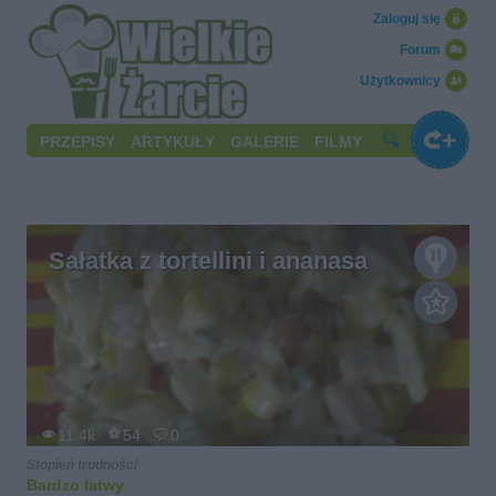
Zaloguj się
Forum
Użytkownicy
PRZEPISY
ARTYKUŁY
GALERIE
FILMY
Sałatka z tortellini i ananasa
11.4k
54
0
Stopień trudności
Bardzo łatwy