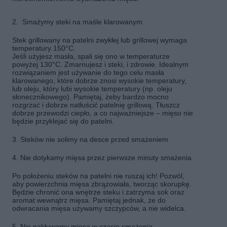
2. Smażymy steki na maśle klarowanym
Stek grillowany na patelni zwykłej lub grillowej wymaga
temperatury 150°C.
Jeśli użyjesz masła, spali się ono w temperaturze
powyżej 130°C. Zmarnujesz i steki, i zdrowie. Idealnym
rozwiązaniem jest używanie do tego celu masła
klarowanego, które dobrze znosi wysokie temperatury,
lub oleju, który lubi wysokie temperatury (np. oleju
słonecznikowego). Pamiętaj, żeby bardzo mocno
rozgrzać i dobrze natłuścić patelnię grillową. Tłuszcz
dobrze przewodzi ciepło, a co najważniejsze – mięso nie
będzie przyklejać się do patelni.
3. Steków nie solimy na desce przed smażeniem
4. Nie dotykamy mięsa przez pierwsze minuty smażenia
Po położeniu steków na patelni nie ruszaj ich! Pozwól,
aby powierzchnia mięsa zbrązowiała, tworząc skorupkę.
Będzie chronić ona wnętrze steku i zatrzyma sok oraz
aromat wewnątrz mięsa. Pamiętaj jednak, że do
odwracania mięsa używamy szczypców, a nie widelca.
5. Nie nakłuwamy mięsa w czasie smażenia