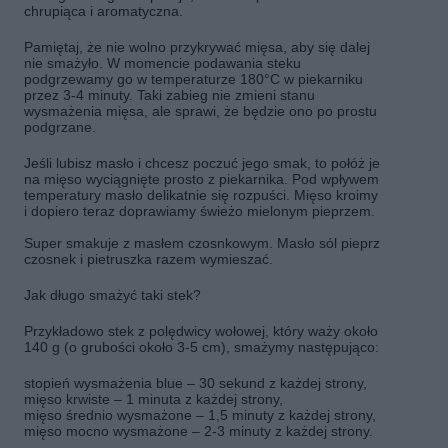
chrupiąca i aromatyczna.
Pamiętaj, że nie wolno przykrywać mięsa, aby się dalej
nie smażyło. W momencie podawania steku
podgrzewamy go w temperaturze 180°C w piekarniku
przez 3-4 minuty. Taki zabieg nie zmieni stanu
wysmażenia mięsa, ale sprawi, że będzie ono po prostu
podgrzane.
Jeśli lubisz masło i chcesz poczuć jego smak, to połóż je
na mięso wyciągnięte prosto z piekarnika. Pod wpływem
temperatury masło delikatnie się rozpuści. Mięso kroimy
i dopiero teraz doprawiamy świeżo mielonym pieprzem.
Super smakuje z masłem czosnkowym. Masło sól pieprz
czosnek i pietruszka razem wymieszać.
Jak długo smażyć taki stek?
Przykładowo stek z polędwicy wołowej, który waży około
140 g (o grubości około 3-5 cm), smażymy następująco:
stopień wysmażenia blue – 30 sekund z każdej strony,
mięso krwiste – 1 minuta z każdej strony,
mięso średnio wysmażone – 1,5 minuty z każdej strony,
mięso mocno wysmażone – 2-3 minuty z każdej strony.