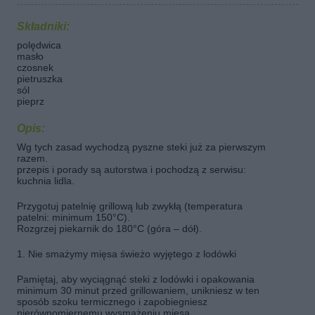
Składniki:
polędwica
masło
czosnek
pietruszka
sól
pieprz
Opis:
Wg tych zasad wychodzą pyszne steki już za pierwszym
razem.
przepis i porady są autorstwa i pochodzą z serwisu:
kuchnia lidla.
Przygotuj patelnię grillową lub zwykłą (temperatura
patelni: minimum 150°C).
Rozgrzej piekarnik do 180°C (góra – dół).
1. Nie smażymy mięsa świeżo wyjętego z lodówki
Pamiętaj, aby wyciągnąć steki z lodówki i opakowania
minimum 30 minut przed grillowaniem, unikniesz w ten
sposób szoku termicznego i zapobiegniesz
nierównomiernemu wysmażeniu mięsa.