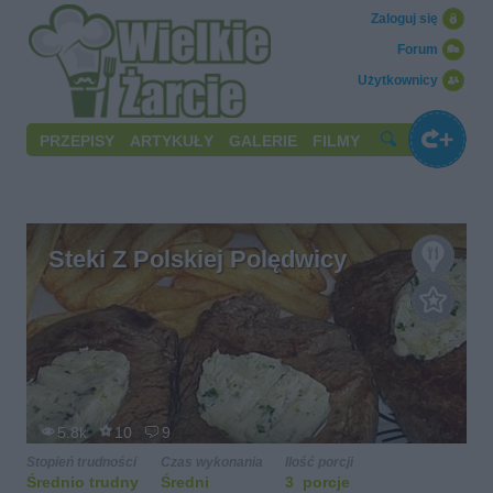
Zaloguj się
Forum
Użytkownicy
PRZEPISY
ARTYKUŁY
GALERIE
FILMY
Steki Z Polskiej Polędwicy
5.8k
10
9
Stopień trudności
Czas wykonania
Ilość porcji
Średnio trudny
Średni
3 porcje