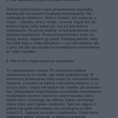
Dobrze podsmażone mięso przewracamy szpatułką,
łopatką lub szczypcami (najlepiej drewnianymi). Nie
nakłuwaj go widelcem. Jeśli to zrobisz, sok wypłynie, a
mięso – niestety, straci i smak, i aromat. Nigdy też nie
kroimy mięsa, żeby zobaczyć, czy już jest dobrze
wysmażone. Po prostu dotknij: im bardziej twarde, tym
bardziej wysmażone. Przed przewróceniem steku na
drugą stronę, najpierw go posól. Pamiętaj jednak, żeby
nie robić tego z małej odległości — tuż nad mięsem, ale
z góry, tak aby sól została rozprowadzona równomiernie
po całym kawałku.
6. Nie kroimy mięsa zaraz po usmażeniu
To najważniejsza zasada. Po usmażeniu steków
odstawiamy je na chwilę, aby sobie poleżakowały. W
momencie przekrojenia steku zaraz po usmażeniu krew
wypłynie, a środek nie będzie miał dobrej tekstury, a co
za tym idzie – mięso nie będzie tak miękkie, jak powinno
być. Odstawienie mięsa będzie umożliwiało równomierne
rozpłynięcie się krwi i soków po całym kawałku steku.
Dzięki temu rozluźniają się włókna, mięso zachowuje
równy kolor, jest miękkie i delikatne. Steki po zdjęciu z
patelni lub grilla odstawiamy bez przykrycia na kilka
minut 2-3 , najlepiej na kratce z piekarnika. Dzięki temu
zabiegowi wilgoć odparuje, a skórka pozostanie