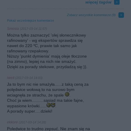
więcej tagów
Zobacz wszystkie komentarze (
9
)
Pokaż wcześniejsze komentarze
Smosia
(2017-03-14 11:57)
Można tylko zaznaczyć 'olej słonecznikowy
rafinowany' - wg ekspertów sprawdza się
nawet do 220 *C, prawie tak samo jak
rafinowany rzepakowy.
Niższy 'punkt dymienia' mają oleje tłoczone
(na zimno), lepiej na nich nie smażyć.
Dzięki za porady stekowe, przydadzą się:)).
iwett
(2017-03-14 14:03)
Ja to bym nic nie smażyła......z taką ceną za
polędwice wołową to na surowo bym
wciagnęła ze strachu, że spale
.
Choć ja wiem..........sąsiad ma takie fajne,
wypasione krówki......
.
A porady super.....dzieki!
ekkore
(2017-03-14 14:28)
Poledwice to trudno zepsuć. Nie znam się na