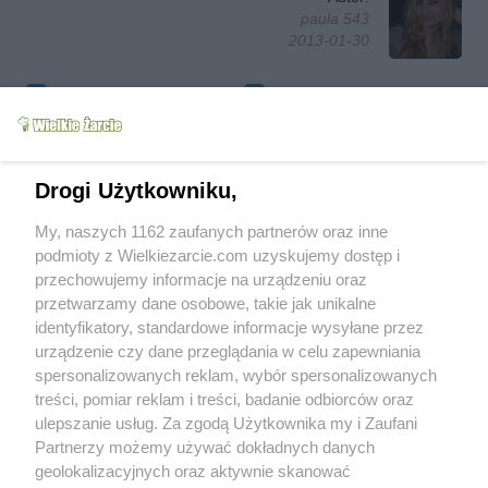
paula 543
2013-01-30
Obserwuj autora
Dodaj do ulubionych
Oznacz jako wypróbowany
Wyślij wiadomość autorowi
Drukuj
Drogi Użytkowniku,
My, naszych 1162 zaufanych partnerów oraz inne
podmioty z Wielkiezarcie.com uzyskujemy dostęp i
przechowujemy informacje na urządzeniu oraz
przetwarzamy dane osobowe, takie jak unikalne
identyfikatory, standardowe informacje wysyłane przez
urządzenie czy dane przeglądania w celu zapewniania
spersonalizowanych reklam, wybór spersonalizowanych
treści, pomiar reklam i treści, badanie odbiorców oraz
ulepszanie usług. Za zgodą Użytkownika my i Zaufani
Partnerzy możemy używać dokładnych danych
Grupy:
Kuchnie narodów
Kuchnia polska
Mięso
Drób
geolokalizacyjnych oraz aktywnie skanować