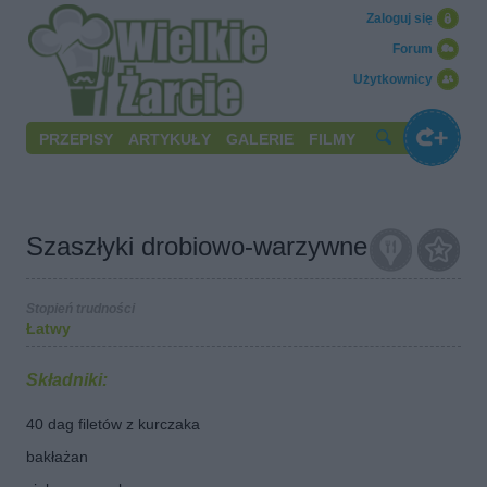
Zaloguj się
Forum
Użytkownicy
PRZEPISY
ARTYKUŁY
GALERIE
FILMY
Szaszłyki drobiowo-warzywne
Stopień trudności
Łatwy
Składniki:
40 dag filetów z kurczaka
bakłażan