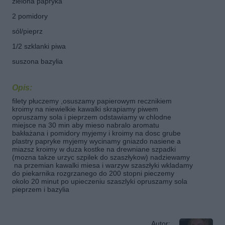
zielona papryka
2 pomidory
sól/pieprz
1/2 szklanki piwa
suszona bazylia
Opis:
filety płuczemy ,osuszamy papierowym recznikiem
kroimy na niewielkie kawalki skrapiamy piwem
opruszamy sola i pieprzem odstawiamy w chlodne
miejsce na 30 min aby mieso nabralo aromatu
bakłażana i pomidory myjemy i kroimy na dosc grube
plastry papryke myjemy wycinamy gniazdo nasiene a
miazsz kroimy w duza kostke na drewniane szpadki
(mozna takze urzyc szpilek do szaszłykow) nadziewamy
na przemian kawalki miesa i warzyw szaszłyki wkladamy
do piekarnika rozgrzanego do 200 stopni pieczemy
okolo 20 minut po upieczeniu szaszlyki opruszamy sola
pieprzem i bazylia
Autor: