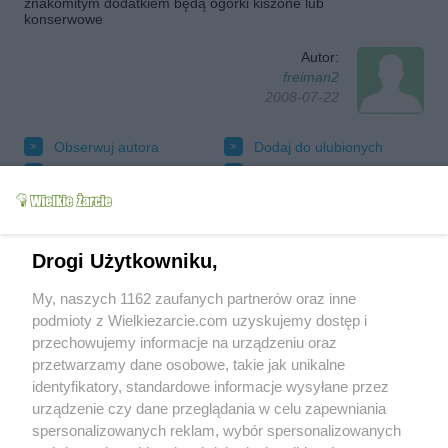
znakomitym dodatkiem będą ogórki kiszone lub
konserwowe
Autor:
freiman2
2008-07-22
Obserwuj autora
Dodaj do ulubionych
Oznacz jako wypróbowany
Wyślij wiadomość autorowi
Drukuj
Drogi Użytkowniku,
My, naszych 1162 zaufanych partnerów oraz inne
podmioty z Wielkiezarcie.com uzyskujemy dostęp i
przechowujemy informacje na urządzeniu oraz
przetwarzamy dane osobowe, takie jak unikalne
identyfikatory, standardowe informacje wysyłane przez
urządzenie czy dane przeglądania w celu zapewniania
spersonalizowanych reklam, wybór spersonalizowanych