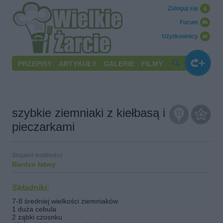
Zaloguj się
Forum
Użytkownicy
PRZEPISY
ARTYKUŁY
GALERIE
FILMY
szybkie ziemniaki z kiełbasą i
pieczarkami
Stopień trudności
Bardzo łatwy
Składniki:
7-8 średniej wielkości ziemniaków
1 duża cebula
2 ząbki czosnku