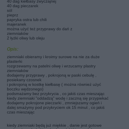
40 dag kiełbasy zwyczajnej
40 dag pieczarek
sól
pieprz
papryka ostra lub chili
majeranek
można użyć też przyprawy do dań z
ziemniaków
2 łyżki oliwy lub oleju
Opis:
ziemniaki obieramy i kroimy surowe na nie za duże
plasterki
rozgrzewamy na patelni oliwę i wrzucamy plastry
ziemniaków
dodajemy przyprawy , pokrojoną w paski cebulę ,
posiekany czosnek
i pokrojoną w kostkę kiełbasę ( można również użyć
boczku wędzonego)
podsmażamy bez przykrycia , co jakiś czas mieszając
kiedy ziemniaki "oddadzą" wodę i zaczną się przypiekać
dodajemy pokrojone pieczarki , zmniejszamy ogień i
dalej smażymy pod przykryciem ok 15 minut , co jakiś
czas mieszając
kiedy ziemniaki będą już miękkie , danie jest gotowe