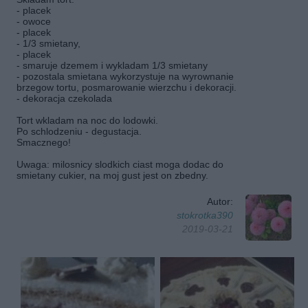
- placek
- owoce
- placek
- 1/3 smietany,
- placek
- smaruje dzemem i wykladam 1/3 smietany
- pozostala smietana wykorzystuje na wyrownanie
brzegow tortu, posmarowanie wierzchu i dekoracji.
- dekoracja czekolada
Tort wkladam na noc do lodowki.
Po schlodzeniu - degustacja.
Smacznego!
Uwaga: milosnicy slodkich ciast moga dodac do
smietany cukier, na moj gust jest on zbedny.
Autor:
stokrotka390
2019-03-21