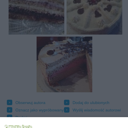
Obserwuj autora
Dodaj do ulubionych
Oznacz jako wypróbowany
Wyślij wiadomość autorowi
Drukuj