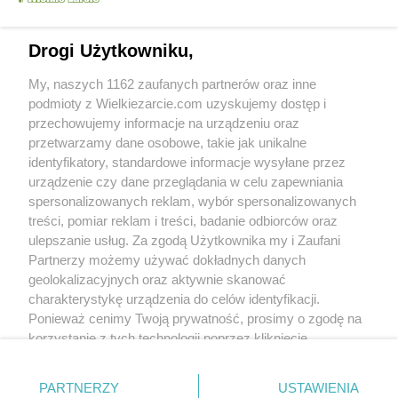
Drogi Użytkowniku,
My, naszych 1162 zaufanych partnerów oraz inne
podmioty z Wielkiezarcie.com uzyskujemy dostęp i
przechowujemy informacje na urządzeniu oraz
przetwarzamy dane osobowe, takie jak unikalne
identyfikatory, standardowe informacje wysyłane przez
urządzenie czy dane przeglądania w celu zapewniania
spersonalizowanych reklam, wybór spersonalizowanych
Grupy:
Ciasta
Ciasta biszkoptowe
treści, pomiar reklam i treści, badanie odbiorców oraz
Ciasta z owocami
Torty
Diety
ulepszanie usług. Za zgodą Użytkownika my i Zaufani
Dla bezglutenowców
Partnerzy możemy używać dokładnych danych
Tagi:
bezglutenowy
owoce
śmietana
tort gryczany
więcej tagów
geolokalizacyjnych oraz aktywnie skanować
charakterystykę urządzenia do celów identyfikacji.
Ponieważ cenimy Twoją prywatność, prosimy o zgodę na
Nikt jeszcze nie napisał opinii. Bądź pierwszy!
korzystanie z tych technologii poprzez kliknięcie
„Akceptuję”. Zgoda jest dobrowolna i zawsze możesz ją
Skomentuj
zmienić/wycofać klikając przycisk ustawień prywatności
PARTNERZY
USTAWIENIA