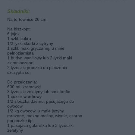
Składniki:
Na tortownice 26 cm.
Na biszkopt:
6 jajek
1 szkl. cukru
1/2 lyzki skorki z cytryny
1 szkl. maki gryczanej, u mnie
pelnoziarnista
1 budyn waniliowy lub 2 lyzki maki
ziemniaczanej
2 lyzeczki proszku do pieczenia
szczypta soli
Do przelozenia:
600 ml. kremowki
3 lyzeczki zelatyny lub smietanfix
1 cukier waniliowy
1/2 sloiczka dzemu, pasujacego do
owocow
1/2 kg owocow, u mnie jezyny
mrozone, mozna maliny, wisnie, czarna
porzeczke itp.
1 pasujaca galaretka lub 3 lyzeczki
zelatyny