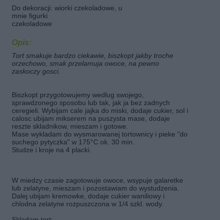
Do dekoracji: wiorki czekoladowe, u
mnie figurki
czekoladowe
Opis:
Tort smakuje bardzo ciekawie, biszkopt jakby troche
orzechowo, smak przelamuja owoce, na pewno
zaskoczy gosci.
Biszkopt przygotowujemy wedlug swojego,
sprawdzonego sposobu lub tak, jak ja bez zadnych
ceregieli. Wybijam cale jajka do miski, dodaje cukier, sol i
calosc ubijam mikserem na puszysta mase, dodaje
reszte skladnikow, mieszam i gotowe.
Mase wykladam do wysmarowanej tortownicy i pieke "do
suchego pytyczka" w 175°C ok. 30 min.
Studze i kroje na 4 placki.
W miedzy czasie zagotowuje owoce, wsypuje galaretke
lub zelatyne, mieszam i pozostawiam do wystudzenia.
Dalej ubijam kremowke, dodaje cukier waniliowy i
chlodna zelatyne rozpuszczona w 1/4 szkl. wody.
Skladam tort: