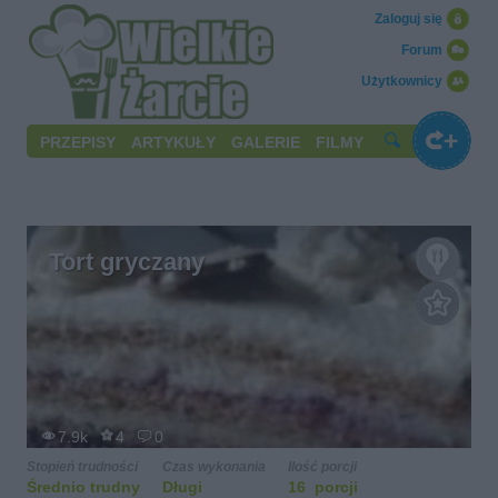
Zaloguj się
Forum
Użytkownicy
PRZEPISY
ARTYKUŁY
GALERIE
FILMY
Tort gryczany
7.9k
4
0
Stopień trudności
Czas wykonania
Ilość porcji
Średnio trudny
Długi
16 porcji