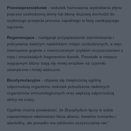
Przeciwprzesiękowe
- wskutek hamowania wydzielania płynu
poprzez uszkodzoną skórę lub błonę śluzową dochodzi do
szybszego przejścia procesu zapalnego w fazę zanikającego
sączenia.
Regenerujące
- następuje przyspieszenie ziarninowania i
pokrywania świeżym naskórkiem miejsc uszkodzonych, a więc
intensywne gojenie z równoczesnym szybkim oczyszczaniem z
ropy i zmartwiałych fragmentów tkanek. Powstałe w miejscu
wygojonym blizny stają się mniej wrażliwe na czynniki
zewnętrzne i mniej widoczne.
Biostymulacyjne
- objawia się zwiększoną ogólną
odpornością organizmu wskutek pobudzenia niektórych
organizmów immunologicznych oraz większą odpornością
skóry na urazy.
Ogólnie można powiedzieć, że
Bryophyllum
łączy w sobie
najważniejsze właściwości liścia
aloesu
, kwiatów rumianku i
alantoliny, ale ponadto ma zdolności oczyszczania ran."