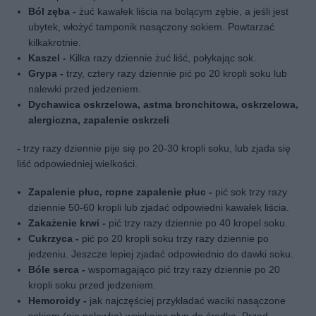
Ból zęba -
żuć kawałek liścia na bolącym zębie, a jeśli jest
ubytek, włożyć tamponik nasączony sokiem. Powtarzać
kilkakrotnie.
Kaszel -
Kilka razy dziennie żuć liść, połykając sok.
Grypa -
trzy, cztery razy dziennie pić po 20 kropli soku lub
nalewki przed jedzeniem.
Dychawica oskrzelowa, astma bronchitowa, oskrzelowa,
alergiczna, zapalenie oskrzeli
-
trzy razy dziennie pije się po 20-30 kropli soku, lub zjada się
liść odpowiedniej wielkości.
Zapalenie płuc, ropne zapalenie płuc -
pić sok trzy razy
dziennie 50-60 kropli lub zjadać odpowiedni kawałek liścia.
Zakażenie krwi -
pić trzy razy dziennie po 40 kropel soku.
Cukrzyca -
pić po 20 kropli soku trzy razy dziennie po
jedzeniu. Jeszcze lepiej zjadać odpowiednio do dawki soku.
Bóle serca -
wspomagająco pić trzy razy dziennie po 20
kropli soku przed jedzeniem.
Hemoroidy -
jak najczęściej przykładać waciki nasączone