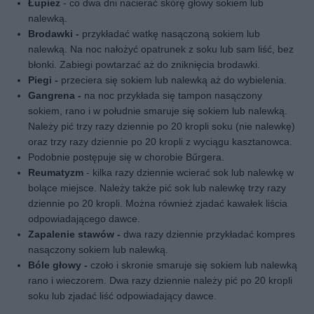
Łupież
- co dwa dni nacierać skórę głowy sokiem lub
nalewką.
Brodawki -
przykładać watkę nasączoną sokiem lub
nalewką. Na noc nałożyć opatrunek z soku lub sam liść, bez
błonki. Zabiegi powtarzać aż do zniknięcia brodawki.
Piegi -
przeciera się sokiem lub nalewką aż do wybielenia.
Gangrena -
na noc przykłada się tampon nasączony
sokiem, rano i w południe smaruje się sokiem lub nalewką.
Należy pić trzy razy dziennie po 20 kropli soku (nie nalewkę)
oraz trzy razy dziennie po 20 kropli z wyciągu kasztanowca.
Podobnie postępuje się w chorobie Bűrgera.
Reumatyzm
- kilka razy dziennie wcierać sok lub nalewkę w
bolące miejsce. Należy także pić sok lub nalewkę trzy razy
dziennie po 20 kropli. Można również zjadać kawałek liścia
odpowiadającego dawce.
Zapalenie stawów -
dwa razy dziennie przykładać kompres
nasączony sokiem lub nalewką.
Bóle głowy -
czoło i skronie smaruje się sokiem lub nalewką
rano i wieczorem. Dwa razy dziennie należy pić po 20 kropli
soku lub zjadać liść odpowiadający dawce.