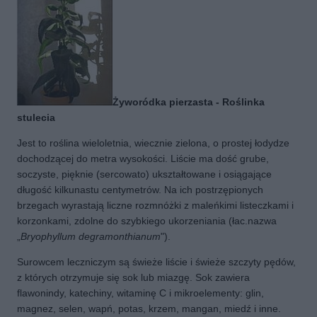
Ż
yworódka pierzasta -
Ro
ślinka
stulecia
Jest to roślina wieloletnia, wiecznie zielona, o prostej łodydze
dochodzącej do metra wysokości. Liście ma dość grube,
soczyste, pięknie (sercowato) ukształtowane i osiągające
długość kilkunastu centymetrów. Na ich postrzępionych
brzegach wyrastają liczne rozmnóżki z maleńkimi listeczkami i
korzonkami, zdolne do szybkiego ukorzeniania (łac.nazwa
„
Bryophyllum degramonthianum
").
Surowcem leczniczym są świeże liście i świeże szczyty pędów,
z których otrzymuje się sok lub miazgę. Sok zawiera
flawonindy, katechiny, witaminę C i mikroelementy: glin,
magnez, selen, wapń, potas, krzem, mangan, miedź i inne.