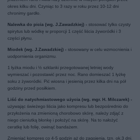
okres kilku dni. Czyniąc to 3 razy w roku przez 10-12 dni
chronimy gardło.
Nalewka do picia (wg. J.Zawadzkiej) -
stosować tylko czysty
spirytus lub wódkę w proporcji 1 część liścia żyworódki i 3
części płynu.
Miodek (wg. J.Zawadzkiej) -
stosowany w celu wzmocnienia i
uodpornienia organizmu.
1 łyżka miodu i ½ szklanki przegotowanej letniej wody
wymieszać i pozostawić przez noc. Rano domieszać 1 łyżkę
soku z żyworódki. Pić wiosna i jesienią przez kilka dni na pół
godziny przed posiłkiem.
Liść do natychmiastowego użycia (wg. mgr. H. Milczarek) -
używając świeżego liścia jako kompresu lub bezpośrednio do
przyłożenia na zmienioną chorobowo skórę, należy zdjąć z
niego cieniutką błonkę i położyć na skórę. Na to nałożyć
ceratkę lub folię, owinąć bandażem.
Zmieniać kompres co 4-5 godzin aż do zagojenia, tzn. ok.3 dni.