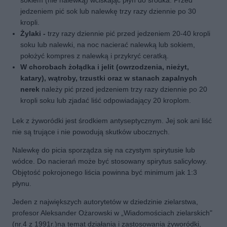
sokiem (nie nalewką) wciskając płyn do środka. Przed
jedzeniem pić sok lub nalewkę trzy razy dziennie po 30
kropli.
Żylaki -
trzy razy dziennie pić przed jedzeniem 20-40 kropli
soku lub nalewki, na noc nacierać nalewką lub sokiem,
położyć kompres z nalewką i przykryć ceratką.
W chorobach żołądka i jelit (owrzodzenia, nieżyt,
katary), wątroby, trzustki oraz w stanach zapalnych
nerek
należy pić przed jedzeniem trzy razy dziennie po 20
kropli soku lub zjadać liść odpowiadający 20 kroplom.
Lek z żyworódki jest środkiem antyseptycznym. Jej sok ani liść
nie są trujące i nie powodują skutków ubocznych.
Nalewkę do picia sporządza się na czystym spirytusie lub
wódce. Do nacierań może być stosowany spirytus salicylowy.
Objętość pokrojonego liścia powinna być minimum jak 1:3
płynu.
Jeden z największych autorytetów w dziedzinie zielarstwa,
profesor Aleksander Ożarowski w „Wiadomościach zielarskich"
(nr.4 z 1991r.)na temat działania i zastosowania żyworódki,