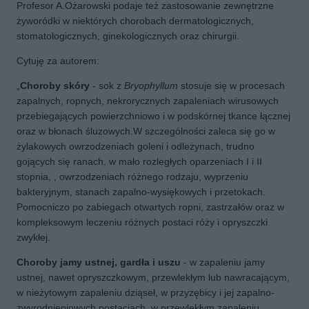
Profesor A.Ożarowski podaje też zastosowanie zewnętrzne
żyworódki w niektórych chorobach dermatologicznych,
stomatologicznych, ginekologicznych oraz chirurgii.
Cytuję za autorem:
„
Choroby skóry
- sok z
Bryophyllum
stosuje się w procesach
zapalnych, ropnych, nekrorycznych zapaleniach wirusowych
przebiegających powierzchniowo i w podskórnej tkance łącznej
oraz w błonach śluzowych.W szczególności zaleca się go w
żylakowych owrzodzeniach goleni i odleżynach, trudno
gojących się ranach, w mało rozległych oparzeniach I i II
stopnia, , owrzodzeniach różnego rodzaju, wyprzeniu
bakteryjnym, stanach zapalno-wysiękowych i przetokach.
Pomocniczo po zabiegach otwartych ropni, zastrzałów oraz w
kompleksowym leczeniu różnych postaci róży i opryszczki
zwykłej.
Choroby jamy ustnej, gardła i uszu
- w zapaleniu jamy
ustnej, nawet opryszczkowym, przewlekłym lub nawracającym,
w nieżytowym zapaleniu dziąseł, w przyzębicy i jej zapalno-
zwyrodnieniowych postaciach, w przewlekłym zapaleniu