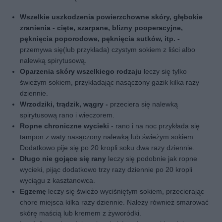
Wszelkie uszkodzenia powierzchowne skóry, głębokie
zranienia - cięte, szarpane, blizny pooperacyjne,
pęknięcia poporodowe, pęknięcia sutków, itp. -
przemywa się(lub przykłada) czystym sokiem z liści albo
nalewką spirytusową.
Oparzenia skóry wszelkiego rodzaju
leczy się tylko
świeżym sokiem, przykładając nasączony gazik kilka razy
dziennie.
Wrzodziki, trądzik, wągry -
przeciera się nalewką
spirytusową rano i wieczorem.
Ropne chroniczne wycieki
- rano i na noc przykłada się
tampon z waty nasączony nalewką lub świeżym sokiem.
Dodatkowo pije się po 20 kropli soku dwa razy dziennie.
Długo nie gojące się rany
leczy się podobnie jak ropne
wycieki, pijąc dodatkowo trzy razy dziennie po 20 kropli
wyciągu z kasztanowca.
Egzemę
leczy się świeżo wyciśniętym sokiem, przecierając
chore miejsca kilka razy dziennie. Należy również smarować
skórę maścią lub kremem z żyworódki.