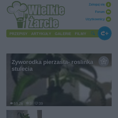
Zaloguj się
Forum
Użytkownicy
PRZEPISY
ARTYKUŁY
GALERIE
FILMY
Zyworodka pierzasta- roslinka
stulecia
59.2k
3
39