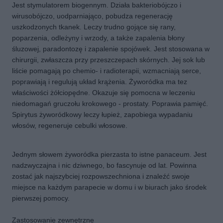
Jest stymulatorem biogennym. Działa bakteriobójczo i
wirusobójczo, uodparniająco, pobudza regenerację
uszkodzonych tkanek. Leczy trudno gojące się rany,
poparzenia, odleżyny i wrzody, a także zapalenia błony
śluzowej, paradontozę i zapalenie spojówek. Jest stosowana w
chirurgii, zwłaszcza przy przeszczepach skórnych. Jej sok lub
liście pomagają po chemio- i radioterapii, wzmacniają serce,
poprawiają i regulują układ krążenia. Żyworódka ma tez
właściwości żółciopędne. Okazuje się pomocna w leczeniu
niedomagań gruczołu krokowego - prostaty. Poprawia pamięć.
Spirytus żyworódkowy leczy łupież, zapobiega wypadaniu
włosów, regeneruje cebulki włosowe.
Jednym słowem żyworódka pierzasta to istne panaceum. Jest
nadzwyczajna i nic dziwnego, bo fascynuje od lat. Powinna
zostać jak najszybciej rozpowszechniona i znaleźć swoje
miejsce na każdym parapecie w domu i w biurach jako środek
pierwszej pomocy.
Zastosowanie zewnętrzne