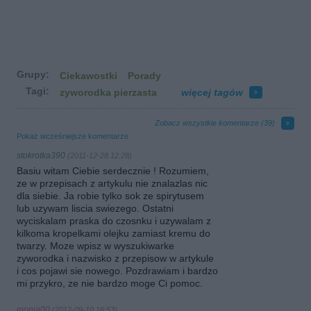
Grupy:
Ciekawostki
Porady
Tagi:
zyworodka pierzasta
więcej tagów
Zobacz wszystkie komentarze (
39
)
Pokaż wcześniejsze komentarze
stokrotka390
(2011-12-28 12:28)
Basiu witam Ciebie serdecznie ! Rozumiem,
ze w przepisach z artykulu nie znalazlas nic
dla siebie. Ja robie tylko sok ze spirytusem
lub uzywam liscia swiezego. Ostatni
wyciskalam praska do czosnku i uzywalam z
kilkoma kropelkami olejku zamiast kremu do
twarzy. Moze wpisz w wyszukiwarke
zyworodka i nazwisko z przepisow w artykule
i cos pojawi sie nowego. Pozdrawiam i bardzo
mi przykro, ze nie bardzo moge Ci pomoc.
monia00
(2012-09-10 16:53)