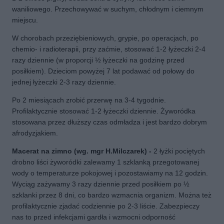
waniliowego. Przechowywać w suchym, chłodnym i ciemnym
miejscu.
W chorobach przeziębieniowych, grypie, po operacjach, po
chemio- i radioterapii, przy zaćmie, stosować 1-2 łyżeczki 2-4
razy dziennie (w proporcji ½ łyżeczki na godzinę przed
posiłkiem). Dzieciom powyżej 7 lat podawać od połowy do
jednej łyżeczki 2-3 razy dziennie.
Po 2 miesiącach zrobić przerwę na 3-4 tygodnie.
Profilaktycznie stosować 1-2 łyżeczki dziennie. Żyworódka
stosowana przez dłuższy czas odmładza i jest bardzo dobrym
afrodyzjakiem.
Macerat na zimno (wg. mgr H.Milczarek) -
2 łyżki pociętych
drobno liści żyworódki zalewamy 1 szklanką przegotowanej
wody o temperaturze pokojowej i pozostawiamy na 12 godzin.
Wyciąg zażywamy 3 razy dziennie przed posiłkiem po ½
szklanki przez 8 dni, co bardzo wzmacnia organizm. Można też
profilaktycznie zjadać codziennie po 2-3 liście. Zabezpieczy
nas to przed infekcjami gardła i wzmocni odporność