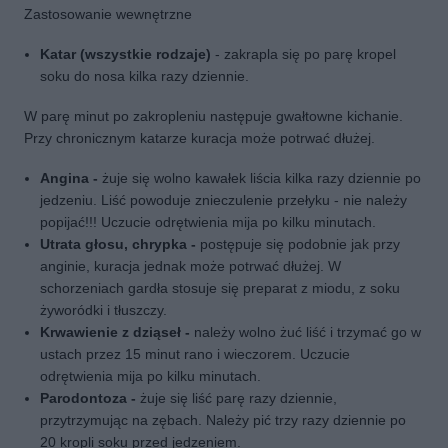
Zastosowanie wewnętrzne
Katar (wszystkie rodzaje)
- zakrapla się po parę kropel
soku do nosa kilka razy dziennie.
W parę minut po zakropleniu następuje gwałtowne kichanie.
Przy chronicznym katarze kuracja może potrwać dłużej.
Angina -
żuje się wolno kawałek liścia kilka razy dziennie po
jedzeniu. Liść powoduje znieczulenie przełyku - nie należy
popijać!!! Uczucie odrętwienia mija po kilku minutach.
Utrata głosu, chrypka -
postępuje się podobnie jak przy
anginie, kuracja jednak może potrwać dłużej. W
schorzeniach gardła stosuje się preparat z miodu, z soku
żyworódki i tłuszczy.
Krwawienie z dziąseł -
należy wolno żuć liść i trzymać go w
ustach przez 15 minut rano i wieczorem. Uczucie
odrętwienia mija po kilku minutach.
Parodontoza -
żuje się liść parę razy dziennie,
przytrzymując na zębach. Należy pić trzy razy dziennie po
20 kropli soku przed jedzeniem.