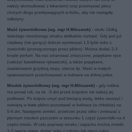
należy skonsultować z lekarzem) oraz przemywać plecy
chorych długo przebywających w łóżku, aby nie nastąpiły
odleżyny.
Maść żyworódkowa (wg. mgr H.Milczarek) -
około 10dkg
świeżego niesolonego smalcu delikatnie roztopić. Gdy jest już
ciepławy (nie gorący) dobrze wymieszać 1,5 łyżki soku z
żyworódki (przesączonego przez płótno). Można dodać 2-3
krople perfum. Na noc smarować zniszczone, popękane ręce
(nałożyć bawełniane rękawiczki), a także popękane,
zaatakowane grzybicą stopy, otarcia itp. Maść w małych
opakowaniach przechowywać w lodówce na dolnej półce.
Miodek żyworódkowy (wg. mgr H.Milczarek) -
gdy roślina
ma ponad rok, na ok. -5 dni przed ścięciem nie należy jej
podlewać. Po ścięciu umyć pod bieżącą wodą, lekko osuszyć i
owiniętą w białe płótno pozostawić w lodówce (w chłodzie) na
5-6 dni. Następnie zemleć, przetrzeć przez sitko i zmieszać z
płynnym miodem pszczelim w stosunku 1 część żyworódki na 4
części miodu. W celu poprawy smaku i zapachu można zmielić
1-2 owoce pigwy, dodać soku z cytryny lub nieco cukru