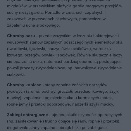
migdałków, w przewlekłym nieżycie gardła mogącym przejść w
suchy nieżyt gardła. Ponadto w zmianach zapalnych i
zakaźnych w przewodach słuchowych, pomocniczo w
zapaleniu ucha środkowego.
Choroby oczu
- przede wszystkim w leczeniu bakteryjnych i
wirusowych stanów zapalnych poszczególnych elementów oka
(twardówki, tęczówki, naczyniówki i siatkówki), woreczka
łzowego, brzegów powiek i spojówek. Równie skutecznie leczy
się oparzenia oczu, natomiast bardziej oporne są postępujące
powoli procesy zwyrodnieniowe, np. barwnikowe zwyrodnienie
siatkówki.
Choroby kobiece
- stany zapalne żeńskich narządów
płciowych (sromu, pochwy, gruczołu przedsionkowego, szyjki
macicy), zapalenie i pęknięcie sutka u karmiących matek,
ropne jamy i przetoki poporodowe, nadżerki szyjki macicy.
Zabiegi chirurgiczne
- ujemne skutki czynności operacyjnych
(np. zainfekowanie i trudno gojące się rany, ropnie i przetoki),
długotrwałe stany zapalne i obrzęk blizn po zabiegach