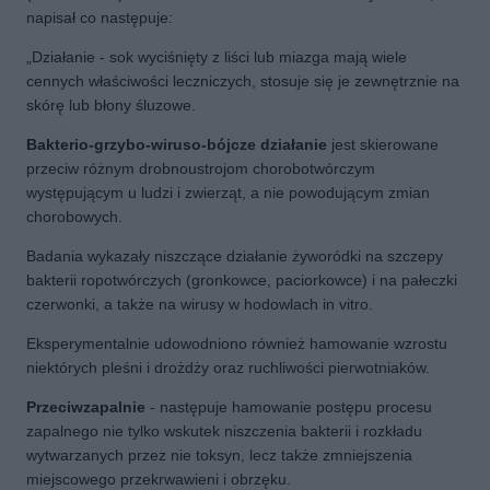
napisał co następuje:
„Działanie - sok wyciśnięty z liści lub miazga mają wiele
cennych właściwości leczniczych, stosuje się je zewnętrznie na
skórę lub błony śluzowe.
Bakterio-grzybo-wiruso-bójcze działanie
jest skierowane
przeciw różnym drobnoustrojom chorobotwórczym
występującym u ludzi i zwierząt, a nie powodującym zmian
chorobowych.
Badania wykazały niszczące działanie żyworódki na szczepy
bakterii ropotwórczych (gronkowce, paciorkowce) i na pałeczki
czerwonki, a także na wirusy w hodowlach in vitro.
Eksperymentalnie udowodniono również hamowanie wzrostu
niektórych pleśni i drożdży oraz ruchliwości pierwotniaków.
Przeciwzapalnie
- następuje hamowanie postępu procesu
zapalnego nie tylko wskutek niszczenia bakterii i rozkładu
wytwarzanych przez nie toksyn, lecz także zmniejszenia
miejscowego przekrwawieni i obrzęku.