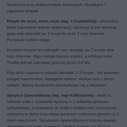
Skuteczne przy skaleczeniach, kontuzjach, obrzękach i
zapaleniu dziąseł.
Krople do oczu, nosa, uszu (wg. J.Zawadzkiej) -
zmiażdżyć
listek (uprzednio dobrze wypłukany), wycisnąć przez sterylną
gazę soki zakroplić po 1 kropli do oczu 2 razy dziennie.
Pieczenie szybko ustąpi.
Kroplami można też zakroplić nos, stosując po 2 krople dwa
razy dziennie. Ulga nastąpi bardzo szybko, a infekcja minie.
Trzeba jednak zakraplać jeszcze przez 3-4 dni.
Przy bólu i szumie w uszach zakroplić 2-3 krople - ból powinien
ustąpić natychmiast. Następnie natrzeć okolice uszu i skroni
sokiem. Należy koniecznie skonsultować się z lekarzem.
Spirytus żyworódkowy (wg. mgr H.Milczarek) -
około ¼
szklanki soku z żyworódki łączymy z 1 szklanką spirytusu
salicylowego, przelewamy do małych buteleczek i smarujemy,
wcieramy w skórę oraz włosy wacikiem zwilżonym płynem co 2
dzień wieczorem. Spirytusem żyworódkowym można również
dezynfekować małe zranienia i okolice dużych ran (lecz to