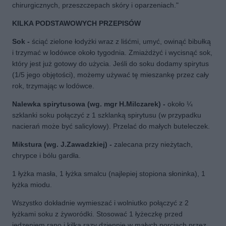
chirurgicznych, przeszczepach skóry i oparzeniach."
KILKA PODSTAWOWYCH PRZEPISÓW
Sok -
ściąć zielone łodyżki wraz z liśćmi, umyć, owinąć bibułką
i trzymać w lodówce około tygodnia. Zmiażdżyć i wycisnąć sok,
który jest już gotowy do użycia. Jeśli do soku dodamy spirytus
(1/5 jego objętości), możemy używać tę mieszankę przez cały
rok, trzymając w lodówce.
Nalewka spirytusowa (wg. mgr H.Milczarek) -
około ¼
szklanki soku połączyć z 1 szklanką spirytusu (w przypadku
nacierań może być salicylowy). Przelać do małych buteleczek.
Mikstura (wg. J.Zawadzkiej) -
zalecana przy nieżytach,
chrypce i bólu gardła.
1 łyżka masła, 1 łyżka smalcu (najlepiej stopiona słoninka), 1
łyżka miodu.
Wszystko dokładnie wymieszać i wolniutko połączyć z 2
łyżkami soku z żyworódki. Stosować 1 łyżeczkę przed
jedzeniem rano i kilka razy dziennie w małych porcjach przez