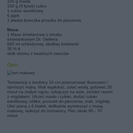
100 g masła
150 g (9 łyżek) cukru
1 cukier wanilinowy
6 jajek
1 płaska łyżeczka proszku do pieczenia
Masa:
1 Masa śmietanowa o smaku
śmietankowym Dr. Oetkera
500 ml schłodzonej, słodkiej śmietanki
30 % tł.
słoik dżemu z kwaśnych owoców
Opis:
Tortownicę o średnicy 24 cm posmarować tłuszczem i
oprószyć mąką. Mak wypłukać, zalać wodą, gotować 20
minut na małym ogniu, odsączyć na sicie, zemleć razem
z migdałami. Utrzeć masło i cukier, dodać cukier
wanilinowy, żółtka, proszek do pieczenia, mak, migdały.
Ubić pianę z 6 białek, delikatnie wymieszać z masą
makową, wyłożyć do tortownicy. Piec około 60 - 70
minut.