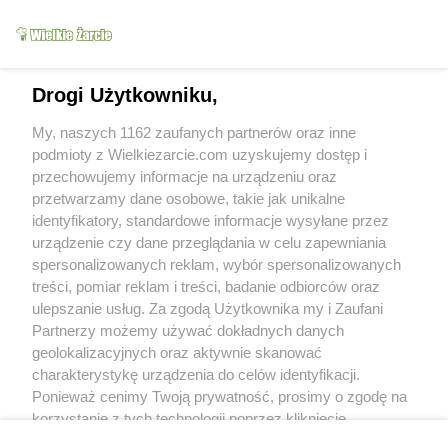
Oznacz jako wypróbowany
Wyślij wiadomość autorowi
Drukuj
Drogi Użytkowniku,
My, naszych 1162 zaufanych partnerów oraz inne
podmioty z Wielkiezarcie.com uzyskujemy dostęp i
przechowujemy informacje na urządzeniu oraz
przetwarzamy dane osobowe, takie jak unikalne
identyfikatory, standardowe informacje wysyłane przez
urządzenie czy dane przeglądania w celu zapewniania
spersonalizowanych reklam, wybór spersonalizowanych
treści, pomiar reklam i treści, badanie odbiorców oraz
Grupy:
ulepszanie usług. Za zgodą Użytkownika my i Zaufani
Ciasta
Torty
Święta Bożego Narodzenia
Wypieki Bożonarodzeniowe
Partnerzy możemy używać dokładnych danych
Tagi:
makowy
święta
tort
więcej tagów
geolokalizacyjnych oraz aktywnie skanować
charakterystykę urządzenia do celów identyfikacji.
Ponieważ cenimy Twoją prywatność, prosimy o zgodę na
Nikt jeszcze nie napisał opinii. Bądź pierwszy!
korzystanie z tych technologii poprzez kliknięcie
„Akceptuję”. Zgoda jest dobrowolna i zawsze możesz ją