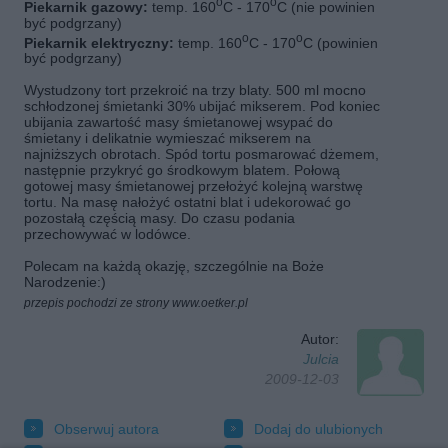
o
o
Piekarnik gazowy:
temp. 160
C - 170
C (nie powinien
być podgrzany)
o
o
Piekarnik elektryczny:
temp. 160
C - 170
C (powinien
być podgrzany)
Wystudzony tort przekroić na trzy blaty. 500 ml mocno
schłodzonej śmietanki 30% ubijać mikserem. Pod koniec
ubijania zawartość masy śmietanowej wsypać do
śmietany i delikatnie wymieszać mikserem na
najniższych obrotach. Spód tortu posmarować dżemem,
następnie przykryć go środkowym blatem. Połową
gotowej masy śmietanowej przełożyć kolejną warstwę
tortu. Na masę nałożyć ostatni blat i udekorować go
pozostałą częścią masy. Do czasu podania
przechowywać w lodówce.
Polecam na każdą okazję, szczególnie na Boże
Narodzenie:)
przepis pochodzi ze strony www.oetker.pl
Autor:
Julcia
2009-12-03
Obserwuj autora
Dodaj do ulubionych