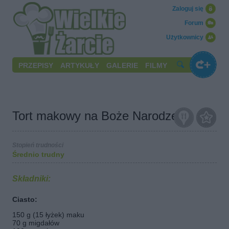
Zaloguj się
Forum
Użytkownicy
PRZEPISY
ARTYKUŁY
GALERIE
FILMY
Tort makowy na Boże Narodzenie
Stopień trudności
Średnio trudny
Składniki:
Ciasto:
150 g (15 łyżek) maku
70 g migdałów