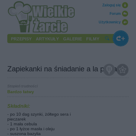
Zaloguj się
Forum
Użytkownicy
PRZEPISY
ARTYKUŁY
GALERIE
FILMY
Zapiekanki na śniadanie a la pizza
Stopień trudności
Bardzo łatwy
Składniki:
- po 10 dag szynki, żółtego sera i
pieczarek
- 1 mała cebula
- po 1 łyżce masła i oleju
- suszona bazylia