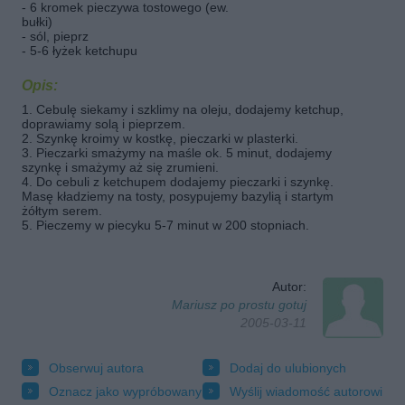
- 6 kromek pieczywa tostowego (ew.
bułki)
- sól, pieprz
- 5-6 łyżek ketchupu
Opis:
1. Cebulę siekamy i szklimy na oleju, dodajemy ketchup,
doprawiamy solą i pieprzem.
2. Szynkę kroimy w kostkę, pieczarki w plasterki.
3. Pieczarki smażymy na maśle ok. 5 minut, dodajemy
szynkę i smażymy aż się zrumieni.
4. Do cebuli z ketchupem dodajemy pieczarki i szynkę.
Masę kładziemy na tosty, posypujemy bazylią i startym
żółtym serem.
5. Pieczemy w piecyku 5-7 minut w 200 stopniach.
Autor:
Mariusz po prostu gotuj
2005-03-11
Obserwuj autora
Dodaj do ulubionych
Oznacz jako wypróbowany
Wyślij wiadomość autorowi