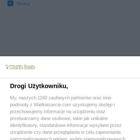
Drukuj
Drogi Użytkowniku,
Grupy:
Przepisy dla leniwych
Zapiekanki
Tagi:
kanapki
tosty
zapiekanka
zapiekanki
My, naszych 1160 zaufanych partnerów oraz inne
więcej tagów
podmioty z Wielkiezarcie.com uzyskujemy dostęp i
przechowujemy informacje na urządzeniu oraz
Zobacz wszystkie komentarze (
3
)
przetwarzamy dane osobowe, takie jak unikalne
identyfikatory, standardowe informacje wysyłane przez
szklanki
(2005-03-14 13:53)
no :) pyszka, ale proponuje zamiast bazylii
urządzenie czy dane przeglądania w celu zapewniania
oregano- wtedy to pizza w 100%!
spersonalizowanych reklam, wybór spersonalizowanych