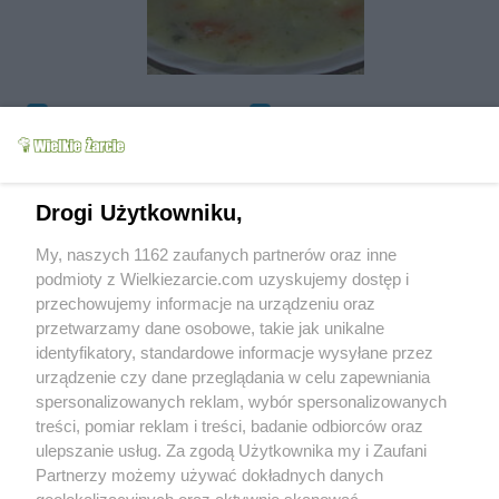
Obserwuj autora
Dodaj do ulubionych
Oznacz jako wypróbowany
Wyślij wiadomość autorowi
Drukuj
Drogi Użytkowniku,
My, naszych 1162 zaufanych partnerów oraz inne
podmioty z Wielkiezarcie.com uzyskujemy dostęp i
przechowujemy informacje na urządzeniu oraz
przetwarzamy dane osobowe, takie jak unikalne
identyfikatory, standardowe informacje wysyłane przez
urządzenie czy dane przeglądania w celu zapewniania
spersonalizowanych reklam, wybór spersonalizowanych
treści, pomiar reklam i treści, badanie odbiorców oraz
ulepszanie usług. Za zgodą Użytkownika my i Zaufani
Partnerzy możemy używać dokładnych danych
Grupy:
Z szybkowaru
Zupy
Zupy na mięsie
Zupy warzywne