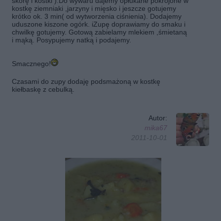
skórę i kostki ).Do wywaru dajemy opłukane pokrojone w
kostkę ziemniaki ,jarzyny i mięsko i jeszcze gotujemy
krótko
ok. 3 min( od wytworzenia ciśnienia). Dodajemy
uduszone kiszone ogórk. iZupę doprawiamy do smaku i
chwilkę gotujemy. Gotową
zabielamy mlekiem ,śmietaną
i mąką. Posypujemy natką i podajemy.
Smacznego!
Czasami do zupy dodaję podsmażoną w kostkę
kiełbaskę z cebulką.
Autor:
mika67
2011-10-01