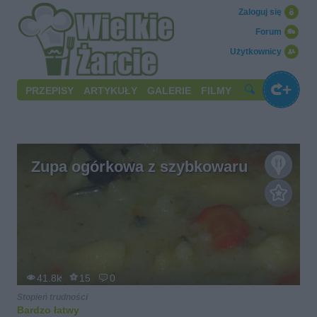
Zaloguj się
Forum
Użytkownicy
PRZEPISY
ARTYKUŁY
GALERIE
FILMY
Zupa ogórkowa z szybkowaru
41.8k
15
0
Stopień trudności
Bardzo łatwy