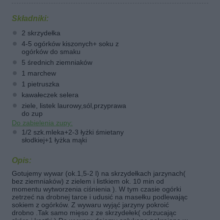
Składniki:
2 skrzydełka
4-5 ogórków kiszonych+ soku z
ogórków do smaku
5 średnich ziemniaków
1 marchew
1 pietruszka
kawałeczek selera
ziele, listek laurowy,sól,przyprawa
do zup
Do zabielenia zupy:
1/2 szk.mleka+2-3 łyżki śmietany
słodkiej+1 łyżka mąki
Opis:
Gotujemy wywar (ok.1,5-2 l) na skrzydełkach
jarzynach(
bez ziemniaków) z
zielem i listkiem ok. 10 min od
momentu wytworzenia ciśnienia ). W tym czasie ogórki
zetrzeć
na drobnej tarce i udusić na masełku podlewając
sokiem z ogórków.
Z wywaru wyjąć jarzyny pokroić
drobno .Tak samo mięso z ze skrzydełek( odrzucając