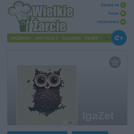
Zaloguj się
Forum
Użytkownicy
PRZEPISY
ARTYKUŁY
GALERIE
FILMY
IgaZet