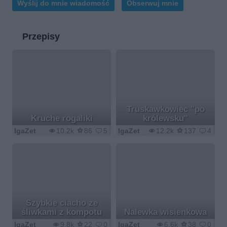
Wyślij do mnie wiadomość
Obserwuj mnie
Przepisy
Truskawkowiec "po
Kruche rogaliki
królewsku"
IgaZet
10.2k
86
5
IgaZet
12.2k
137
4
Szybkie ciacho ze
śliwkami z kompotu
Nalewka wisienkowa
IgaZet
9.8k
22
0
IgaZet
6.6k
38
0