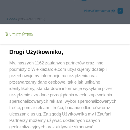
View all comments (
5
)
Bodek
(2008-09-18 19:05)
polecam :)
bardzo smaczne :) i na grillu tez fajnie
wychodza:)
olga66
(2009-03-19 22:17)
Drogi Użytkowniku,
Ostatnio robiłam te skrzydełka na obiad
urodzinowy - goście
My, naszych 1162 zaufanych partnerów oraz inne
zachwyceni.Supeeeeeer!!!!!!!!!!!Dzięki za
przepis
podmioty z Wielkiezarcie.com uzyskujemy dostęp i
przechowujemy informacje na urządzeniu oraz
euror
(2009-07-19 16:47)
przetwarzamy dane osobowe, takie jak unikalne
Zalewa rewelacyjna. Ja zrobiłam karczek na
identyfikatory, standardowe informacje wysyłane przez
grila w tym sosie. Zniknął w jednej chwili. Na
urządzenie czy dane przeglądania w celu zapewniania
następnego grilla na pewno nie zapomnę
spersonalizowanych reklam, wybór spersonalizowanych
tego sosiku.
treści, pomiar reklam i treści, badanie odbiorców oraz
hanah30
ulepszanie usług. Za zgodą Użytkownika my i Zaufani
(2009-07-19 17:16)
euror ja też robię te skrzydełka na grilu a
Partnerzy możemy używać dokładnych danych
sosik odparowuję wszyscy zachwceni trochę
geolokalizacyjnych oraz aktywnie skanować