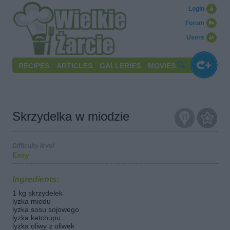
Login
Forum
Users
RECIPES
ARTICLES
GALLERIES
MOVIES
Skrzydelka w miodzie
Difficulty level
Easy
Ingredients:
1 kg skrzydelek
lyzka miodu
lyzka sosu sojowego
lyzka ketchupu
lyzka oliwy z oliwek