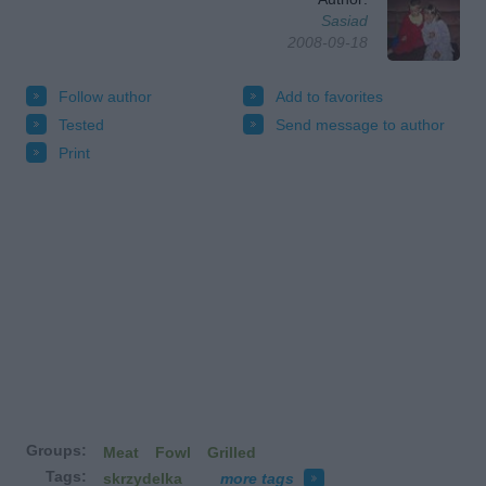
Sasiad
2008-09-18
Follow author
Add to favorites
Tested
Send message to author
Print
Groups:
Meat
Fowl
Grilled
Tags:
skrzydelka
more tags