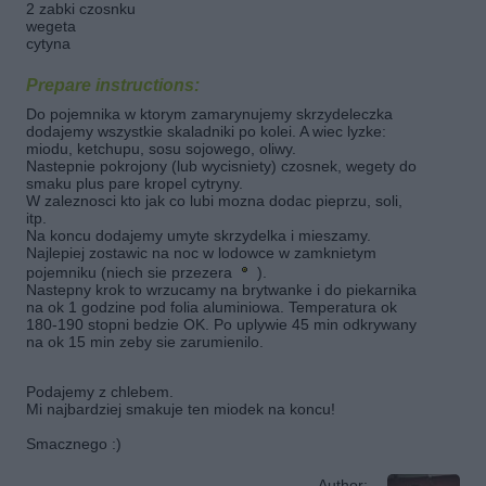
2 zabki czosnku
wegeta
cytyna
Prepare instructions:
Do pojemnika w ktorym zamarynujemy skrzydeleczka
dodajemy wszystkie skaladniki po kolei. A wiec lyzke:
miodu, ketchupu, sosu sojowego, oliwy.
Nastepnie pokrojony (lub wycisniety) czosnek, wegety do
smaku plus pare kropel cytryny.
W zaleznosci kto jak co lubi mozna dodac pieprzu, soli,
itp.
Na koncu dodajemy umyte skrzydelka i mieszamy.
Najlepiej zostawic na noc w lodowce w zamknietym
pojemniku (niech sie przezera
).
Nastepny krok to wrzucamy na brytwanke i do piekarnika
na ok 1 godzine pod folia aluminiowa. Temperatura ok
180-190 stopni bedzie OK. Po uplywie 45 min odkrywany
na ok 15 min zeby sie zarumienilo.
Podajemy z chlebem.
Mi najbardziej smakuje ten miodek na koncu!
Smacznego :)
Author: