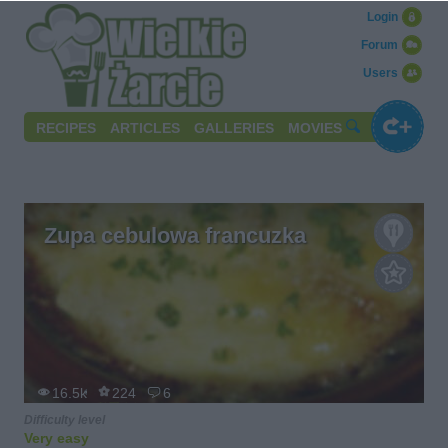
Login
Forum
Users
RECIPES
ARTICLES
GALLERIES
MOVIES
Zupa cebulowa francuzka
16.5k
224
6
Difficulty level
Very easy