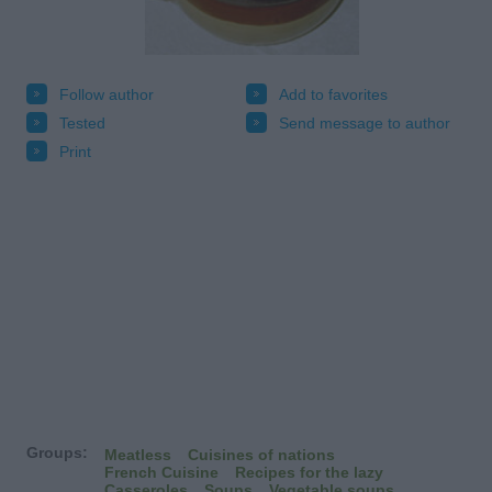
Follow author
Add to favorites
Tested
Send message to author
Print
Groups:
Meatless
Cuisines of nations
French Cuisine
Recipes for the lazy
Casseroles
Soups
Vegetable soups