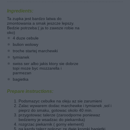
Ingredients:
Ta zupka jest bardzo latwa do
zmontowania a smak jeszcze lepszy.
Bedzie potrzeba:( ja to zawsze robie na
oko)
4 duze cebule
bulion wolowy
troche startej marchewki
tymianek
swiss ser albo jakis ktory sie dobrze
topi moze byc mozzarella i
parmezan
bagietka
Prepare instructions:
Podsmazyc cebulke na oleju az sie zarumieni
Zalac wywarem dodac marchewke i tymianek ,sol i
pieprz do smaku, gotowac okolo 40 min.
przygotowac talerze (zaroodporne poniewaz
bedziemy je wsadzac do piekarnika)
rozgrzac piekarnik ( gorny element)
na kazdy talerz polozyc ze dwie kromki bagietki