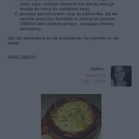
zalac zupa i polozyc plaserek lub wiecej sera (ja
dodaje do mocy bo uwielbiam sery)
posypac parmezanem i siup do piekarnika, jak ser
zacznie puszczac bombelki to znaczy ze gotowe-
UWAGA talerz bedzie goracy , uzywajac rekawic
serwujemy.
Jak raz sprobujecie to nie pozalujecie- ha rymnelo mi sie
nawet
SMACZNEGO
Author:
Balbina71
2007-10-03