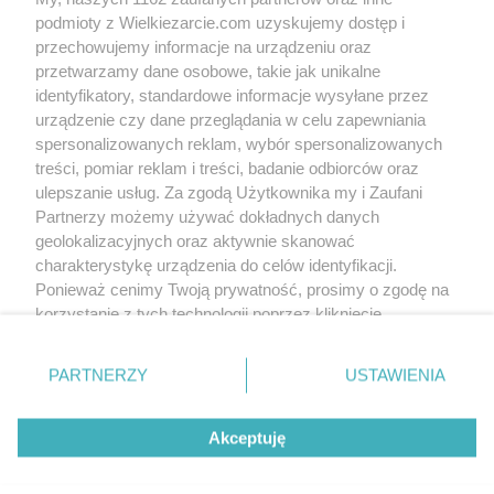
podmioty z Wielkiezarcie.com uzyskujemy dostęp i
przechowujemy informacje na urządzeniu oraz
przetwarzamy dane osobowe, takie jak unikalne
identyfikatory, standardowe informacje wysyłane przez
urządzenie czy dane przeglądania w celu zapewniania
spersonalizowanych reklam, wybór spersonalizowanych
treści, pomiar reklam i treści, badanie odbiorców oraz
ulepszanie usług. Za zgodą Użytkownika my i Zaufani
Partnerzy możemy używać dokładnych danych
geolokalizacyjnych oraz aktywnie skanować
charakterystykę urządzenia do celów identyfikacji.
kropeczka9999
(2010-10-01 12:41)
Ponieważ cenimy Twoją prywatność, prosimy o zgodę na
Zupka pyszna polecam!!!!
korzystanie z tych technologii poprzez kliknięcie
kasik_a
„Akceptuję”. Zgoda jest dobrowolna i zawsze możesz ją
(2014-07-09 10:11)
a ile ma być bulionu ?
zmienić/wycofać klikając przycisk ustawień prywatności
PARTNERZY
USTAWIENIA
znajdujący się w lewym dolnym rogu strony
. Niektóre
Write comment
rodzaje przetwarzania danych nie wymagają zgody
Akceptuję
użytkownika, ale masz prawo sprzeciwić się takiemu
przetwarzaniu. Preferencje będą miały zastosowania tylko
Write to us
Terms of use
Cookies policy
Privacy policy
na tej witrynie.