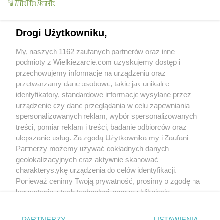
Drogi Użytkowniku,
My, naszych 1162 zaufanych partnerów oraz inne
podmioty z Wielkiezarcie.com uzyskujemy dostęp i
Babka tulipan wg
Dżem z truskawek wg
przechowujemy informacje na urządzeniu oraz
gosika
gosika
przetwarzamy dane osobowe, takie jak unikalne
gosik
52.7k
625
85
gosik
12.8k
57
2
identyfikatory, standardowe informacje wysyłane przez
urządzenie czy dane przeglądania w celu zapewniania
more
spersonalizowanych reklam, wybór spersonalizowanych
treści, pomiar reklam i treści, badanie odbiorców oraz
Since:
2006-10-02
ulepszanie usług. Za zgodą Użytkownika my i Zaufani
Status:
active (offline)
Partnerzy możemy używać dokładnych danych
geolokalizacyjnych oraz aktywnie skanować
Forum posts:
561
charakterystykę urządzenia do celów identyfikacji.
Sent comments:
55
Ponieważ cenimy Twoją prywatność, prosimy o zgodę na
Last comments:
181
korzystanie z tych technologii poprzez kliknięcie
„Akceptuję”. Zgoda jest dobrowolna i zawsze możesz ją
Awards
zmienić/wycofać klikając przycisk ustawień prywatności
Recommended:
0
PARTNERZY
USTAWIENIA