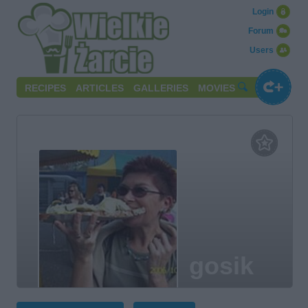
Login
Forum
Users
RECIPES
ARTICLES
GALLERIES
MOVIES
gosik