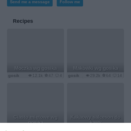
Send me a message
Follow me
Recipes
Moczka wg gosika
Makówki wg gosika
gosik
12.1k
47
4
gosik
29.2k
64
14
Ciasto miętowe wg
Kakaowy salceson do
gosika
kawy
gosik
15.5k
160
8
gosik
17.5k
235
19