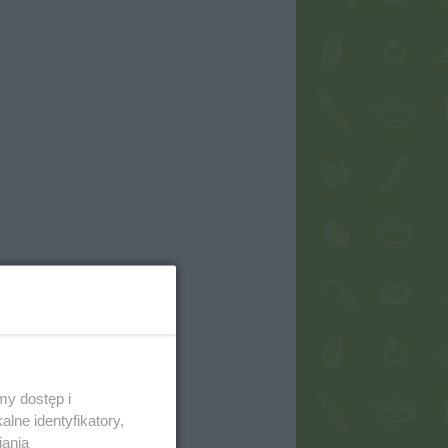
my dostęp i
lne identyfikatory,
iania