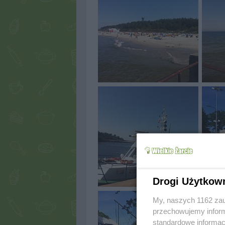
Drogi Użytkow
My, naszych 1162 zau
przechowujemy informa
standardowe informac