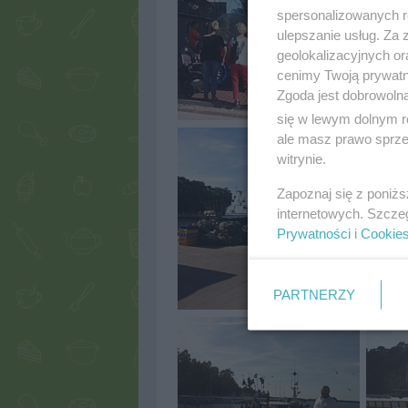
spersonalizowanych re
ulepszanie usług. Za
geolokalizacyjnych or
cenimy Twoją prywatno
Zgoda jest dobrowoln
się w lewym dolnym r
ale masz prawo sprzec
witrynie.
Zapoznaj się z poniż
internetowych. Szcze
Prywatności
i
Cookie
PARTNERZY