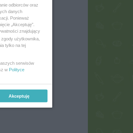
anie odbiorców oraz
nych danych
kacji. Ponieważ
ięcie „Akceptuję”.
ywatności znajdujący
ą zgody użytkownika,
 tylko na tej
 naszych serwisów
esz w
Polityce
Akceptuję