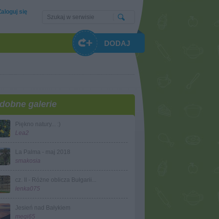
Zaloguj się
DODAJ
dobne galerie
Piękno natury... :)
Lea2
La Palma - maj 2018
smakosia
cz. II - Różne oblicza Bułgarii...
lenka075
Jesień nad Bałykiem
megi65