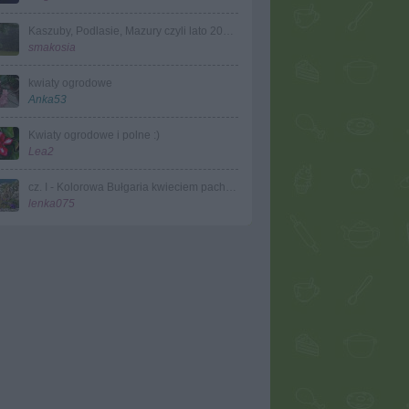
Kaszuby, Podlasie, Mazury czyli lato 2017r.
smakosia
kwiaty ogrodowe
Anka53
Kwiaty ogrodowe i polne :)
Lea2
cz. I - Kolorowa Bułgaria kwieciem pachnąca ;)
lenka075