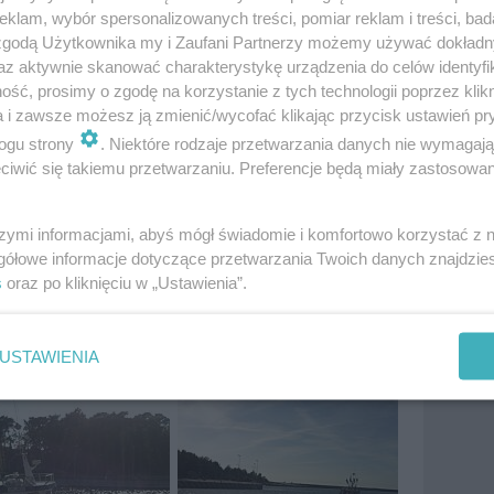
klam, wybór spersonalizowanych treści, pomiar reklam i treści, bad
 zgodą Użytkownika my i Zaufani Partnerzy możemy używać dokład
az aktywnie skanować charakterystykę urządzenia do celów identyfi
ść, prosimy o zgodę na korzystanie z tych technologii poprzez klikn
a i zawsze możesz ją zmienić/wycofać klikając przycisk ustawień pr
ogu strony
. Niektóre rodzaje przetwarzania danych nie wymagaj
iwić się takiemu przetwarzaniu. Preferencje będą miały zastosowania
szymi informacjami, abyś mógł świadomie i komfortowo korzystać z
gółowe informacje dotyczące przetwarzania Twoich danych znajdzi
s
oraz po kliknięciu w „Ustawienia”.
USTAWIENIA