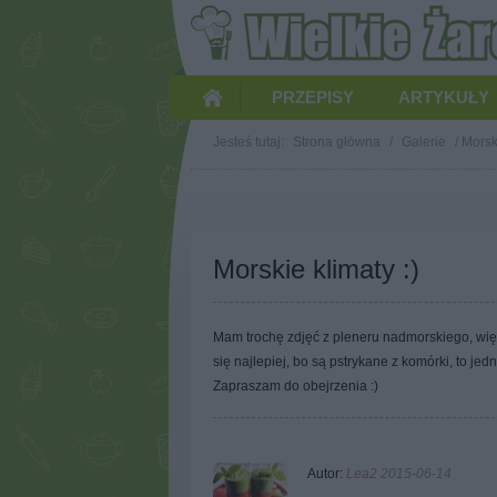
PRZEPISY
ARTYKUŁY
Jesteś tutaj:
Strona główna
/
Galerie
/
Morski
Morskie klimaty :)
Mam trochę zdjęć z pleneru nadmorskiego, więc 
się najlepiej, bo są pstrykane z komórki, to j
Zapraszam do obejrzenia :)
Autor:
Lea2
2015-06-14